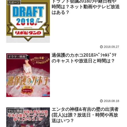
ドラフト会議2018の中継日程や
スポーツ
時間は？ネット動画やテレビ放送
はある？
2018.09.27
過保護のカホコ2018ｽﾍﾟｼｬﾙﾄﾞﾗﾏ
ドラマ・映画
のキャストや放送日と時間は？
2018.08.18
エンタの神様&有吉の壁の出演者
テレビ番組
(芸人)は誰？放送日・時間や再放
送はいつ？