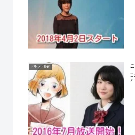
こ
ドラマ・映画
こ
ア