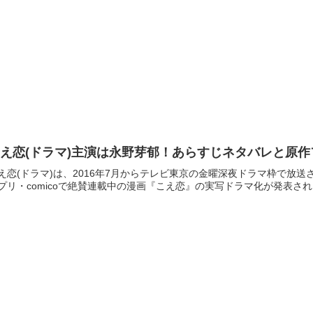
え恋(ドラマ)主演は永野芽郁！あらすじネタバレと原
え恋(ドラマ)は、2016年7月からテレビ東京の金曜深夜ドラマ枠で放送
プリ・comicoで絶賛連載中の漫画『こえ恋』の実写ドラマ化が発表され