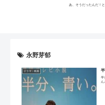
あ、そうだったんだ！と
永野芽郁
半
ドラマ・映画
半
ん