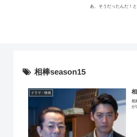
あ、そうだったんだ！と
相棒season15
相
ドラマ・映画
相
が