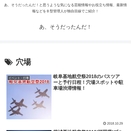
あ、そうだったんだ！と思うような気になる芸能情報やお役立ち情報、最新情
報などをＢ型管理人が独自目線でご紹介！
あ、そうだったんだ！
穴場
岐阜基地航空祭2018のバスツア
イベント・行事
ーと予行日程！穴場スポットや駐
車場渋滞情報！
2018.10.29