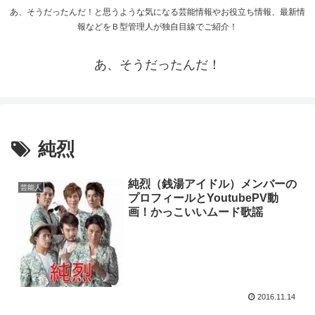
あ、そうだったんだ！と思うような気になる芸能情報やお役立ち情報、最新情
報などをＢ型管理人が独自目線でご紹介！
あ、そうだったんだ！
純烈
純烈（銭湯アイドル）メンバーの
芸能人
プロフィールとYoutubePV動
画！かっこいいムード歌謡
2016.11.14