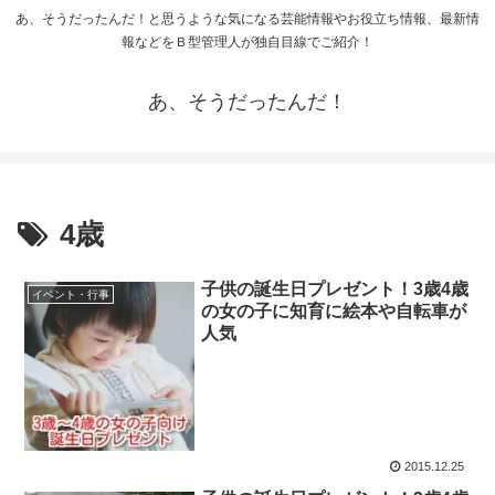
あ、そうだったんだ！と思うような気になる芸能情報やお役立ち情報、最新情
報などをＢ型管理人が独自目線でご紹介！
あ、そうだったんだ！
4歳
子供の誕生日プレゼント！3歳4歳
イベント・行事
の女の子に知育に絵本や自転車が
人気
2015.12.25