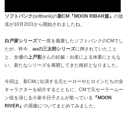
ソフトバンク
(softbank)の
新CM『MOON RIBAR篇』
の放
送が10月20日から開始されましたね。
白戸家シリーズ
で一世を風靡したソフトバンクのCMでし
たが、昨今、
auの三太郎シリーズ
に押されていたこと
と、女優の
上戸彩
さんの妊娠・出産による休業にともな
い、新たなシリーズを展開してきた格好となりました。
今回は、新CMに出演する元ヒーローやヒロインたちの全
キャラクターを紹介するとともに、CMで元セーラームー
ン役を演じる小泉今日子さんが歌っている
『MOON
RIVER』
の原曲についてまとめてみました。