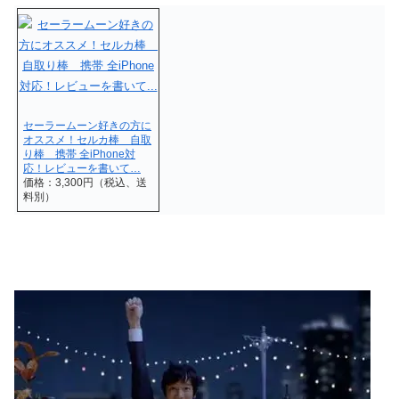
セーラームーン好きの方に
オススメ！セルカ棒 自取
り棒 携帯 全iPhone対
応！レビューを書いて…
価格：3,300円（税込、送
料別）