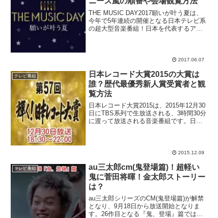
ニーズ嵐の順番や会場観覧方法
THE MUSIC DAY2017願いが叶う夏は、
今年で5年連続の開催となる日本テレビ系
の超大型音楽番組！日本を代表するアー
ティストが勢ぞろいする事でおなじみの
『THE MUSIC DAY』。2013年の第1回放
送から司会を務めている嵐・櫻...
2017.06.07
日本レコード大賞2015の大賞は
テレビ番組
誰？歴代最優秀新人賞受賞者と観
覧方法
日本レコード大賞2015は、2015年12月30
日にTBS系列で生放送される、3時間30分
に渡って放送される音楽番組です。日本
音楽界の中で最も影響力が強い賞を発表
する場であることから、一般のファンだ
けではなく、音楽関係者からの注目度も
高いビ...
2015.12.09
au三太郎cm(鬼登場篇)！超軽い
テレビ番組
鬼に菅田将暉！金太郎ストーリー
は？
au三太郎シリーズのCM(鬼登場篇)が解禁
となり、9月18日から放送開始となりま
す。26作目となる『鬼、登場』篇では、