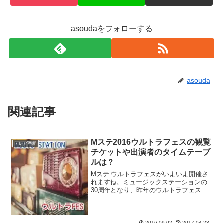
asoudaをフォローする
asouda
関連記事
Mステ2016ウルトラフェスの観覧
テレビ番組
チケットや出演者のタイムテーブ
ルは？
Mステ ウルトラフェスがいよいよ開催さ
れますね。ミュージックステーションの
30周年となり、昨年のウルトラフェスに
続き、今年も10時間のスペシャルバージ
ョンで開催されます。嵐やAKB48、
EXILE・三代目 j soul brothersは出...
2016.09.02
2017.04.23