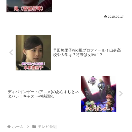
新キャラクター『鬼ちゃん』役に、菅田
将暉(すだ まさき)さんを起用し、金太郎
はじめ、三太郎の鬼退治ストーリーはど
の様に展開...
2015.09.17
早田悠里子wiki風プロフィール！出身高
校や大学は？将来は女医に？
ディバインゲート(アニメ)のあらすじとネ
タバレ！キャストや映画化
ホーム
テレビ番組