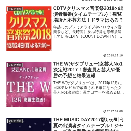
CDTVクリスマス音楽祭2018の出
テレビ番組
演者順番(タイムテーブル)！観覧
場所と応募方法！ドラマはある？
年越しのプレミアライブやハロウィン音
楽祭など、長時間に及ぶ特番を毎年放送
しているCDTV（COUNT DOWN TV）が
クリスマス直前に送るスペシャル番組
『CDTVクリスマス音楽祭2018』をピッ
クアップ！第1回となった2017年時はクリ
ス...
2018.12.16
THE W(ザダブリュー)女芸人No1
テレビ番組
決定戦2017！審査員と芸人や優
勝の予想と結果速報
THE W(ザダブリュー)は、2017年12月に
日本テレビ系で放送される事になった女
芸人No1決定戦！漫才日本一を決めるM-1
グランプリや、コント王者を決めるキン
グオブコントなど、大規模なお笑いバト
ルが毎年開催されていますが、この度、
日本一...
2017.09.08
THE MUSIC DAY2017願いが叶う
テレビ番組
夏の出演者タイムテーブル！ジャ