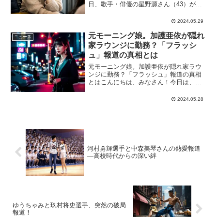
日、歌手・俳優の星野源さん（43）が、
自身が出演するラジオ番組『星野源のオ
ールナイトニッポン』（ニッポン放送）
2024.05.29
にて、ネット上で飛び交っていたW不倫
元モーニング娘。加護亜依が隠れ
疑惑や離婚危機説について...
ニュース
家ラウンジに勤務？「フラッシ
ュ」報道の真相とは
元モーニング娘。加護亜依が隠れ家ラウ
ンジに勤務？「フラッシュ」報道の真相
とはこんにちは、みなさん！今日は、元
『モーニング娘。』のメンバーとして一
世を風靡した“加護ちゃん”こと加護亜依さ
2024.05.28
ん（36歳）についてお話ししましょう。
最近の彼女の動向が...
河村勇輝選手と中森美琴さんの熱愛報道
—高校時代からの深い絆
ゆうちゃみと玖村将史選手、突然の破局
報道！