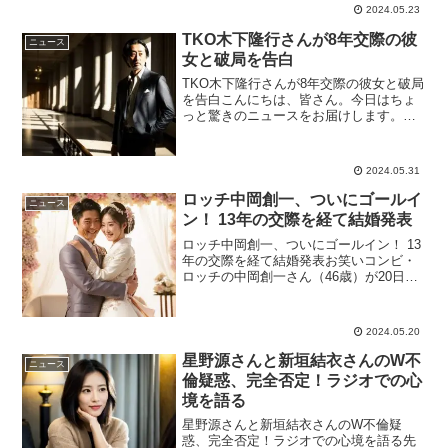
佐々木直人）さんが、元雨上がり決死隊
2024.05.23
の宮迫博之さんへの辛...
TKO木下隆行さんが8年交際の彼
ニュース
女と破局を告白
TKO木下隆行さんが8年交際の彼女と破局
を告白こんにちは、皆さん。今日はちょ
っと驚きのニュースをお届けします。あ
のTKOの木下隆行さん（52）が、フジテ
レビ系バラエティ番組『オドオド×ハラハ
ラ』で8年間付き合っていた恋人との破局
2024.05.31
を明かしまし...
ロッチ中岡創一、ついにゴールイ
ニュース
ン！ 13年の交際を経て結婚発表
ロッチ中岡創一、ついにゴールイン！ 13
年の交際を経て結婚発表お笑いコンビ・
ロッチの中岡創一さん（46歳）が20日に
長年交際していた一般女性と結婚したこ
とを発表しました。所属事務所『ワタナ
ベエンターテインメント』を通じて報告
2024.05.20
され、多くのファ...
星野源さんと新垣結衣さんのW不
ニュース
倫疑惑、完全否定！ラジオでの心
境を語る
星野源さんと新垣結衣さんのW不倫疑
惑、完全否定！ラジオでの心境を語る先