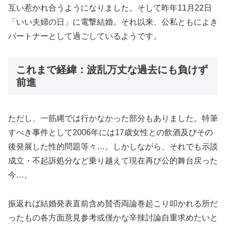
互い惹かれ合うようになりました。そして昨年11月22日
「いい夫婦の日」に電撃結婚。それ以来、公私ともによき
パートナーとして過ごしているようです。
これまで経緯：波乱万丈な過去にも負けず
前進
ただし、一筋縄では行かなかった部分もありました。特筆
すべき事件として2006年には17歳女性との飲酒及びその
後発展した性的問題等々…。しかしながら、それでも示談
成立・不起訴処分など乗り越えて現在再び公的舞台戻った
今…。
振返れば結婚発表直前含め賛否両論巻起こり叩かれる所だ
ったもの各方面意見参考或僅かな辛辣討論自重求めたいと