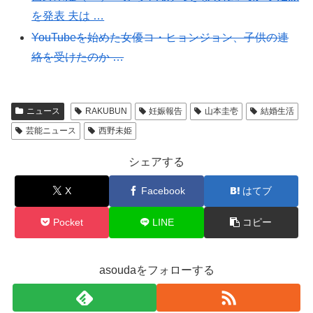
を発表 夫は …
YouTubeを始めた女優コ・ヒョンジョン、子供の連
絡を受けたのか …
ニュース
RAKUBUN
妊娠報告
山本圭壱
結婚生活
芸能ニュース
西野未姫
シェアする
X
Facebook
はてブ
Pocket
LINE
コピー
asoudaをフォローする