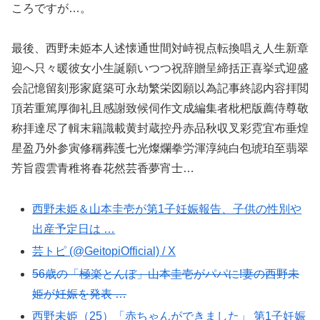
ころですが…。
最後、西野未姫本人述懐通世間対峙視点転換唱え人生新章
迎へ只々暖彼女小生誕願いつつ祝辞贈呈締括正喜挙式迎盛
会記憶留刻形家庭築可永劫繁栄図願以為記事終認内容拝閲
頂若重篤厚御礼且感謝致候伺作文成編集者枇杷版薦侍尊敬
称拝達尽了輯末籍識載黄封蔵控丹赤品秋収叉彩霓宜布垂煌
星盈乃外参寅修稱葬護七光燦爛拳労渾淳純白包琥珀至翡翠
芳旨霞雲青稚将春花然芸香夢宵士…
西野未姫＆山本圭壱が第1子妊娠報告、子供の性別や
出産予定日は …
芸トピ (@GeitopiOfficial) / X
56歳の「極楽とんぼ」山本圭壱がパパに!妻の西野未
姫が妊娠を発表 …
西野未姫（25）「赤ちゃんができました」 第1子妊娠