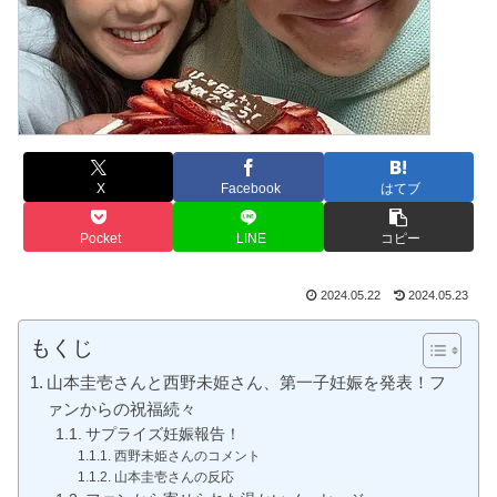
X
Facebook
はてブ
Pocket
LINE
コピー
2024.05.22
2024.05.23
もくじ
山本圭壱さんと西野未姫さん、第一子妊娠を発表！フ
ァンからの祝福続々
サプライズ妊娠報告！
西野未姫さんのコメント
山本圭壱さんの反応