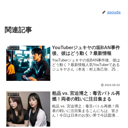
asouda
関連記事
YouTuberジュキヤの垢BAN事件
ニュース
後、彼はどう動く？最新情報
YouTuberジュキヤの垢BAN事件後、彼は
どう動く？最新情報人気YouTuberである
ジュキヤさん（本名：村上珠己弥、25
歳）が、YouTubeの利用規約違反により
アカウントが停止される（通称：垢
BAN）という大変ショッキングな事態に
2024.06.02
見...
粗品 vs. 宮迫博之：毒舌バトル再
ニュース
燃！両者の戦いに注目集まる
粗品 vs. 宮迫博之：毒舌バトル再燃！両
者の戦いに注目集まるこんにちは、皆さ
ん！今日は日本のお笑い界で今話題沸騰
中のテーマについてお話しします。何か
というと、霜降り明星の粗品（本名＝