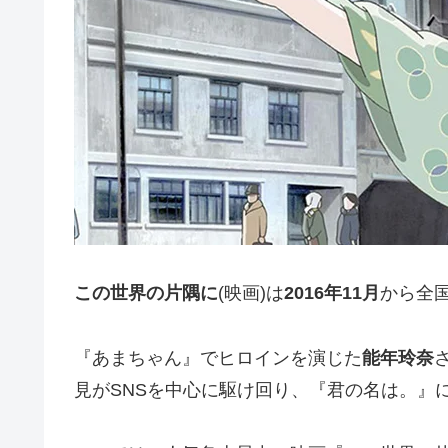
この世界の片隅に
(映画)は
2016年11月
から全
『あまちゃん』でヒロインを演じた
能年玲奈
見がSNSを中心に駆け回り、『君の名は。』