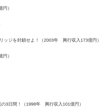
6億円）
）
ブリッジを封鎖せよ！（2003年 興行収入173億円）
5億円）
悪の3日間！（1998年 興行収入101億円）