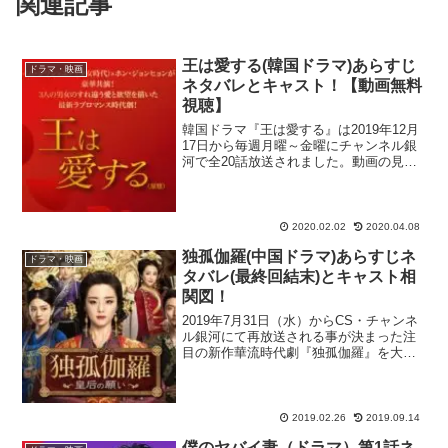
関連記事
王は愛する(韓国ドラマ)あらすじ
ドラマ・映画
ネタバレとキャスト！【動画無料
視聴】
韓国ドラマ『王は愛する』は2019年12月
17日から毎週月曜～金曜にチャンネル銀
河で全20話放送されました。動画の見逃
し配信サイト・U-NEXTでも視聴可能で
す！韓国では2017年に放送され、平均視
聴率6.6％、最高視聴率8.1％を記録して...
2020.02.02
2020.04.08
独孤伽羅(中国ドラマ)あらすじネ
ドラマ・映画
タバレ(最終回結末)とキャスト相
関図！
2019年7月31日（水）からCS・チャンネ
ル銀河にて再放送される事が決まった注
目の新作華流時代劇『独孤伽羅』を大特
集！2019年8月19日(月)午後5時からBS12
トゥエルビでも再放送されます！6世紀末
に中国全土を統一した隋の初代皇帝・
楊...
2019.02.26
2019.09.14
僕のヤバイ妻（ドラマ）第1話ネ