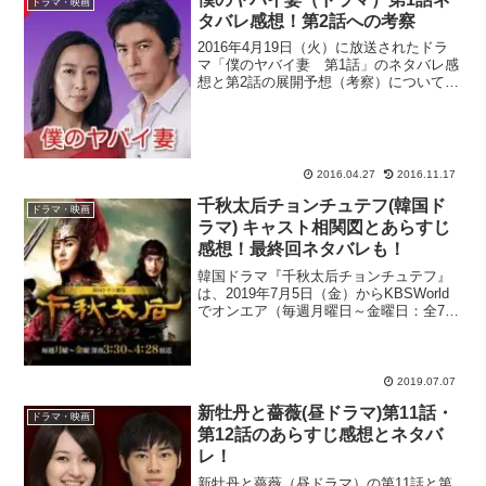
ドラマ・映画
タバレ感想！第2話への考察
2016年4月19日（火）に放送されたドラ
マ「僕のヤバイ妻 第1話」のネタバレ感
想と第2話の展開予想（考察）についてま
とめます。このドラマの最大の見どころ
は、ヤバイ妻を演じる木村佳乃さんの演
技力です。ドラマ「ファーストクラス
Season2...
2016.04.27
2016.11.17
千秋太后チョンチュテフ(韓国ド
ドラマ・映画
ラマ) キャスト相関図とあらすじ
感想！最終回ネタバレも！
韓国ドラマ『千秋太后チョンチュテフ』
は、2019年7月5日（金）からKBSWorld
でオンエア（毎週月曜日～金曜日：全78
話構成）しているほか、動画サイト・
Amazonプライムビデオで見逃し配信を実
施している注目作！数多くの歴史ドラマ
に出演...
2019.07.07
新牡丹と薔薇(昼ドラマ)第11話・
ドラマ・映画
第12話のあらすじ感想とネタバ
レ！
新牡丹と薔薇（昼ドラマ）の第11話と第