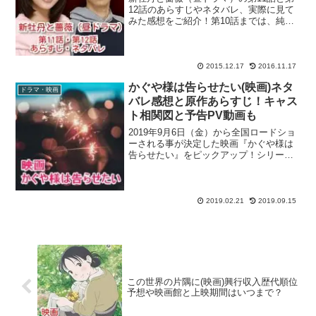
12話のあらすじやネタバレ、実際に見て
みた感想をご紹介！第10話までは、純粋
な美輪子と多摩留の恋愛模様が描かれて
いましたが、若い二人の恋物語ですか
ら、いつどうなってしまうのか危ういも
のがあります。ぼたん...
2015.12.17
2016.11.17
かぐや様は告らせたい(映画)ネタ
ドラマ・映画
バレ感想と原作あらすじ！キャス
ト相関図と予告PV動画も
2019年9月6日（金）から全国ロードショ
ーされる事が決定した映画『かぐや様は
告らせたい』をピックアップ！シリーズ
累計の単行本発行部数が450万部を突破し
た大人気ラブコメ漫画（原作：赤坂アカ
さん）の実写映画版で、King&Princeの平
野...
2019.02.21
2019.09.15
この世界の片隅に(映画)興行収入歴代順位
予想や映画館と上映期間はいつまで？