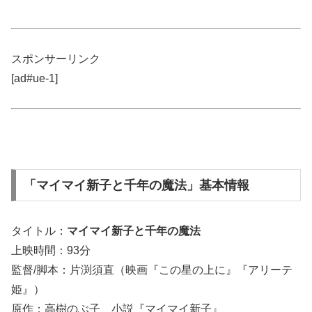
スポンサーリンク
[ad#ue-1]
「マイマイ新子と千年の魔法」基本情報
タイトル：
マイマイ新子と千年の魔法
上映時間：93分
監督/脚本：片渕須直（映画『この星の上に』『アリーテ
姫』）
原作：高樹のぶ子 小説『マイマイ新子』