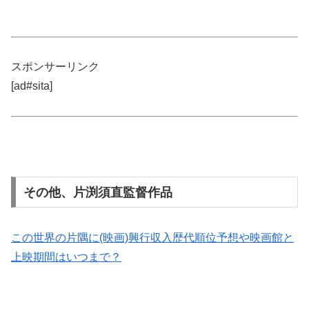
スポンサーリンク
[ad#sita]
その他、片渕須直監督作品
この世界の片隅に(映画)興行収入歴代順位予想や映画館と
上映期間はいつまで？