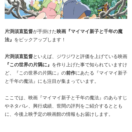
片渕須直監督
が手掛けた
映画『マイマイ新子と千年の魔
法』
をピックアップします！
片渕須直監督
といえば、ジワジワと評価を上げている映画
『この世界の片隅に』
を作り上げた事で知られていますけ
ど、『この世界の片隅に』の
前作
にあたる『マイマイ新子
と千年の魔法』にも注目が集まっています。
ここでは、映画『マイマイ新子と千年の魔法』のあらすじ
やネタバレ、興行成績、世間の評判をご紹介するととも
に、今後上映予定の映画館の情報もお届けします。