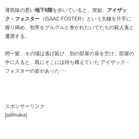
薄気味の悪い
地下
6
階
を歩いていると、突如、
アイザッ
ク・フォスター
（ISAAC FOSTER）という大鎌を片手に
握り締め、包帯をグルグルと巻かれたいでたちの殺人鬼と
遭遇する。
間一髪、その場は逃げ延び、別の部屋の扉を空け、部屋の
中に入ると、既にそこには待ち構えていた アイザック・
フォスターの姿があった･･･
スポンサーリンク
[ad#naka]