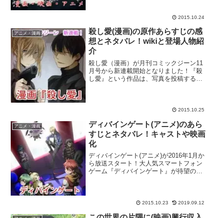
月からはテレビアニメがスタートしま
す。不死の生物『亜人』である主人公・
永井圭を中心と...
2015.10.24
殺し愛(漫画)の原作あらすじの感
アニメ・漫画
想とネタバレ！wikiと登場人物紹
介
殺し愛（漫画）が月刊コミックジーン11
月号から新連載開始となりました！『殺
し愛』という作品は、写真を投稿するイ
ンスタグラム(Instagram)の様に、イラス
トを投稿するピクシブ(Pixiv)というSNS
に投稿された作品で、これまでの閲覧
数...
2015.10.25
ディバインゲート(アニメ)のあら
アニメ・漫画
すじとネタバレ！キャストや映画
化
ディバインゲート(アニメ)が2016年1月か
ら放送スタート！大人気スマートフォン
ゲーム『ディバインゲート』が待望のテ
レビアニメ化です！2015年6月にアニメ化
が告知されてから、少しずつアニメの詳
細が明るみになっています。ここでは、
アニメ『デ...
2015.10.23
2019.09.12
この世界の片隅に(映画)興行収入