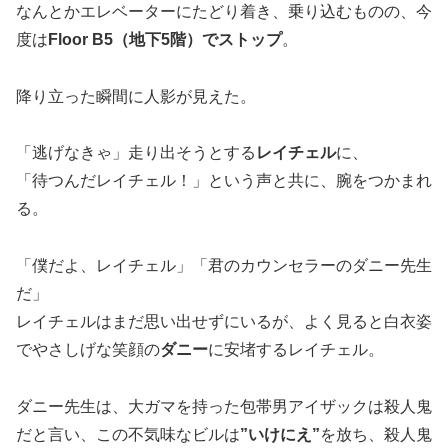
なんとかエレベーターにたどり着き、乗り込むものの、今
度は
Floor B5（地下
5
階）でストップ
。
降り立った瞬間に人影が見えた。
「逃げなきゃ」走り出そうとする
レイチェル
に、
「待つんだレイチェル！」という声と共に、腕をつかまれ
る。
「僕だよ、レイチェル」「君のカウンセラーのダニー先生
だ」
レイチェルはまだ思い出せずにいるが、よく見ると白衣姿
でやさしげな笑顔の
ダニー
に安堵するレイチェル。
ダニー先生は、大ガマを持った包帯男アイザックは殺人鬼
だと言い、この不気味なビルは
”いけにえ”
を放ち、殺人鬼