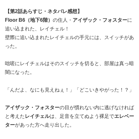
【第2話あらすじ・ネタバレ感想】
Floor B6（地下
6
階）
の住人・
アイザック・フォスター
に
追い込まれた、レイチェル！
壁際に追い込まれたレイチェルの手元には、スイッチがあ
った。
咄嗟にレイチェルはそのスイッチを切ると、部屋は真っ暗
闇になった。
「んだよ、なにも見えねぇ！」「どこいきやがった！？」
アイザック・フォスター
の目が慣れない内に逃げなければ
と考えた
レイチェル
は、足音を立てぬよう裸足で
エレベー
ター
があった方へ走り出した。