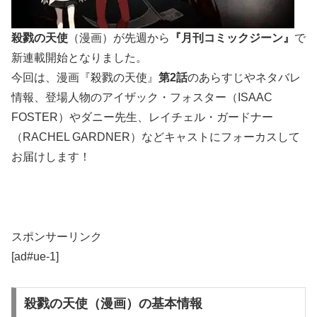
殺戮の天使
（漫画）が先週から
『月刊コミックジーン』
で
新連載開始となりました。
今回は、漫画『殺戮の天使』
第
2
話
のあらすじやネタバレ
情報、登場人物のアイザック・フォスター（ISAAC
FOSTER）やダニー先生、レイチェル・ガードナー
（RACHEL GARDNER）などキャストにフォーカスして
お届けします！
スポンサーリンク
[ad#ue-1]
殺戮の天使（漫画）の基本情報