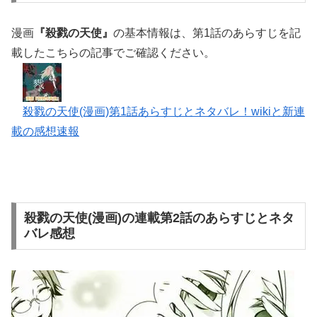
漫画
『殺戮の天使』
の基本情報は、第1話のあらすじを記
載したこちらの記事でご確認ください。
殺戮の天使(漫画)第1話あらすじとネタバレ！wikiと新連
載の感想速報
殺戮の天使(漫画)の連載第2話のあらすじとネタ
バレ感想