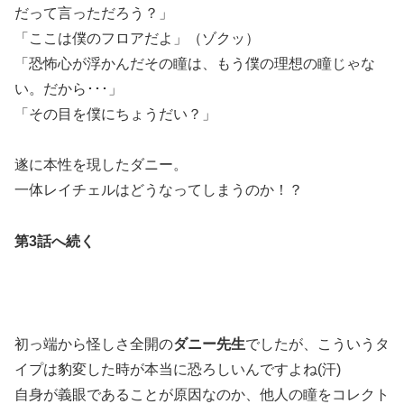
だって言っただろう？」
「ここは僕のフロアだよ」（ゾクッ）
「恐怖心が浮かんだその瞳は、もう僕の理想の瞳じゃな
い。だから･･･」
「その目を僕にちょうだい？」
遂に本性を現したダニー。
一体レイチェルはどうなってしまうのか！？
第3話へ続く
初っ端から怪しさ全開の
ダニー先生
でしたが、こういうタ
イプは豹変した時が本当に恐ろしいんですよね(汗)
自身が義眼であることが原因なのか、他人の瞳をコレクト