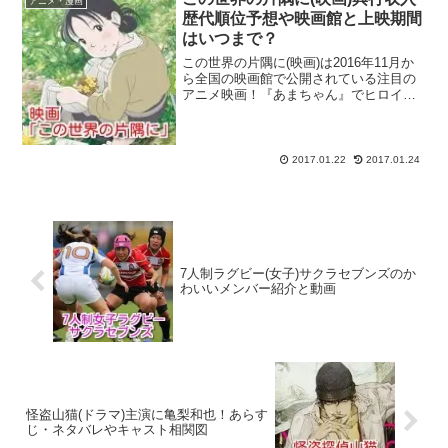
アニメ・漫画
歴代順位予想や映画館と上映期間
はいつまで？
この世界の片隅に(映画)は2016年11月か
ら全国の映画館で公開されている注目の
アニメ映画！『あまちゃん』でヒロイン
を演じた能年玲奈さんが「のん」という
芸名に改名して以降、初となる主演作品
でしたが、のんさんの演技を絶賛する意
見がSNSを中心...
2017.01.22
2017.01.24
7人制ラグビー(女子)サクラセブンズのか
わいいメンバー紹介と動画
怪盗山猫(ドラマ)主演に亀梨和也！あらす
じ・ネタバレやキャスト相関図