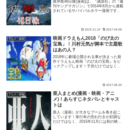
彼岸島48日後(漫画)は、『講談社』の『週
刊ヤングマガジン』で2014年8月から連載
されているサバイバルホラー漫画です。
漫画家の松本光司さんが発表した人気漫
画『彼岸島』シリーズの3作目となりま
す。2010年には映画化、2013年にはテレ
ビド...
2015.11.10
2017.04.06
映画ドラえもん2018「のび太の
アニメ・漫画
宝島」！川村元気が脚本で主題歌
はあの人？
2018年に劇場公開される事が決まった新
作ドラえもん映画『のび太の宝島』をピ
ックアップします！子供だけではなく、
大人やお年寄りの方からも根強い支持を
得ているアニメ『ドラえもん』の新作映
画のタイトルが『のび太の宝島』に決
定！全国各地にいるドラ...
2017.06.20
亜人まとめ(漫画・映画・アニ
アニメ・漫画
メ)！あらすじネタバレとキャス
トは
亜人（漫画）が大きなブームを巻き起こ
しています！単行本の売れ行きが好調な
だけではなく、2015年11月には初の映像
化となる映画が劇場で公開予定。2016年1