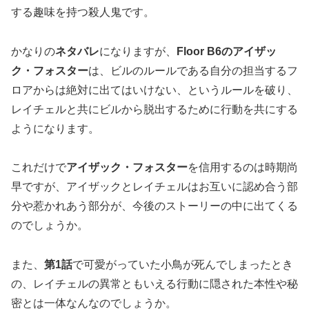
する趣味を持つ殺人鬼です。
かなりの
ネタバレ
になりますが、
Floor B
6
のアイザッ
ク・フォスター
は、ビルのルールである自分の担当するフ
ロアからは絶対に出てはいけない、というルールを破り、
レイチェルと共にビルから脱出するために行動を共にする
ようになります。
これだけで
アイザック・フォスター
を信用するのは時期尚
早ですが、アイザックとレイチェルはお互いに認め合う部
分や惹かれあう部分が、今後のストーリーの中に出てくる
のでしょうか。
また、
第
1
話
で可愛がっていた小鳥が死んでしまったとき
の、
レイチェルの異常ともいえる行動
に隠された本性や秘
密とは一体なんなのでしょうか。