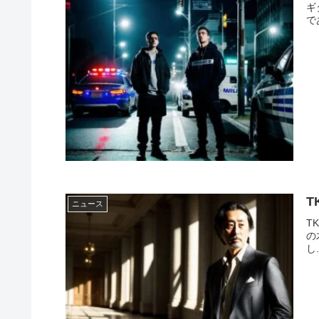
ギ
で
T
ニュース
T
の
し.