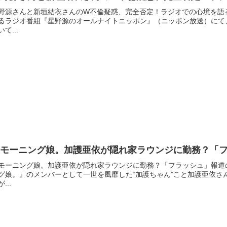
野源さんと新垣結衣さんのW不倫疑惑、完全否定！ラジオでの心境を語
るラジオ番組『星野源のオールナイトニッポン』（ニッポン放送）にて
いて...
元モーニング娘。加護亜依が隠れ家ラウンジに勤務？「
モーニング娘。加護亜依が隠れ家ラウンジに勤務？「フラッシュ」報道
グ娘。』のメンバーとして一世を風靡した“加護ちゃん”こと加護亜依さ
...