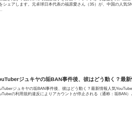
をシェアします。元卓球日本代表の福原愛さん（35）が、中国の人気S
..
ouTuberジュキヤの垢BAN事件後、彼はどう動く？最
ouTuberジュキヤの垢BAN事件後、彼はどう動く？最新情報人気YouT
ouTubeの利用規約違反によりアカウントが停止される（通称：垢BAN）