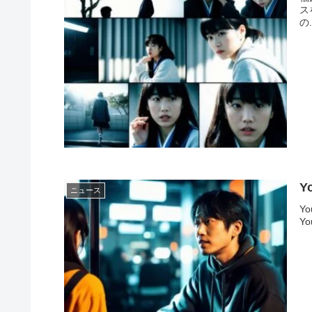
ス
の.
Y
ニュース
Y
Y