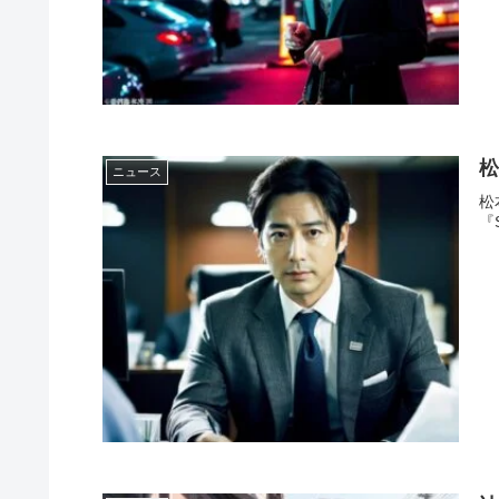
松
ニュース
松
『