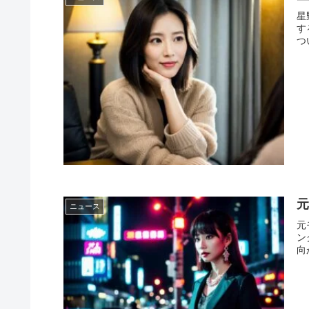
星
す
つ
ニュース
元
ン
向が