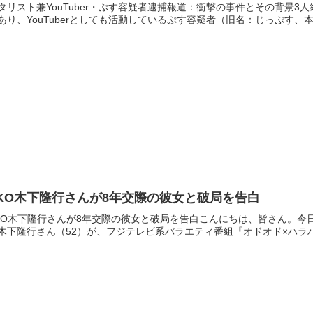
タリスト兼YouTuber・ぷす容疑者逮捕報道：衝撃の事件とその背景
あり、YouTuberとしても活動しているぷす容疑者（旧名：じっぷす、本
KO木下隆行さんが8年交際の彼女と破局を告白
KO木下隆行さんが8年交際の彼女と破局を告白こんにちは、皆さん。今
木下隆行さん（52）が、フジテレビ系バラエティ番組『オドオド×ハラ
..