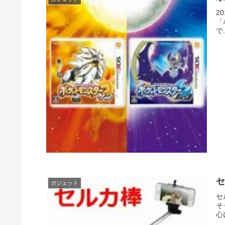
2
「
で.
セ
ガジェット
セ
そ
心に