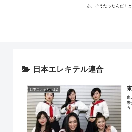
あ、そうだったんだ！と
日本エレキテル連合
東
日本エレキテル連合
東
朱
う.