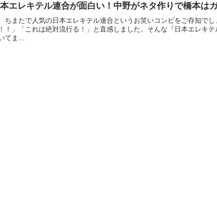
日本エレキテル連合が面白い！中野がネタ作りで橋本は
、ちまたで人気の日本エレキテル連合というお笑いコンビをご存知でし
！！」「これは絶対流行る！」と直感しました。そんな『日本エレキテ
いてま...