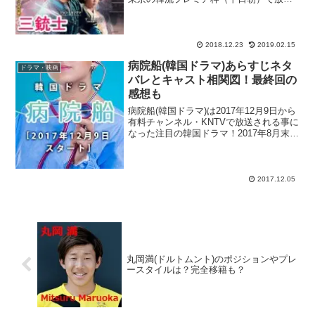
される事が決まった注目の韓流ドラマ
『三銃士』を大特集！19世紀に活躍した
フランスの小説家アレクサンドル・デュ
マ・ペールさ...
2018.12.23
2019.02.15
病院船(韓国ドラマ)あらすじネタ
ドラマ・映画
バレとキャスト相関図！最終回の
感想も
病院船(韓国ドラマ)は2017年12月9日から
有料チャンネル・KNTVで放送される事に
なった注目の韓国ドラマ！2017年8月末に
韓国MBCで初回放送を迎え、様々な世代
から高い支持を得ている医療ドラマ『病
院船』がついに日本初放送される事にな
り...
2017.12.05
丸岡満(ドルトムント)のポジションやプレ
ースタイルは？完全移籍も？