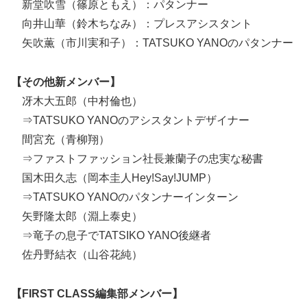
新堂吹雪（篠原ともえ）：パタンナー
向井山華（鈴木ちなみ）：プレスアシスタント
矢吹薫（市川実和子）：TATSUKO YANOのパタンナー
【その他新メンバー】
冴木大五郎（中村倫也）
⇒TATSUKO YANOのアシスタントデザイナー
間宮充（青柳翔）
⇒ファストファッション社長兼蘭子の忠実な秘書
国木田久志（岡本圭人Hey!Say!JUMP）
⇒TATSUKO YANOのパタンナーインターン
矢野隆太郎（淵上泰史）
⇒竜子の息子でTATSIKO YANO後継者
佐丹野結衣（山谷花純）
【FIRST CLASS編集部メンバー】