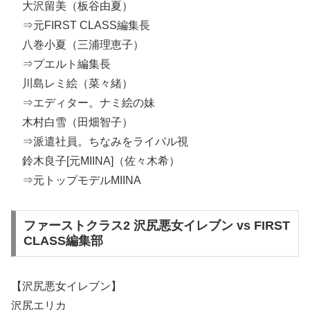
大沢留美（板谷由夏）
⇒元FIRST CLASS編集長
八巻小夏（三浦理恵子）
⇒プエルト編集長
川島レミ絵（菜々緒）
⇒エディター。ナミ絵の妹
木村白雪（田畑智子）
⇒派遣社員。ちなみをライバル視
鈴木良子[元MIINA]（佐々木希）
⇒元トップモデルMIINA
ファーストクラス2 沢尻悪女イレブン vs FIRST
CLASS編集部
【沢尻悪女イレブン】
沢尻エリカ