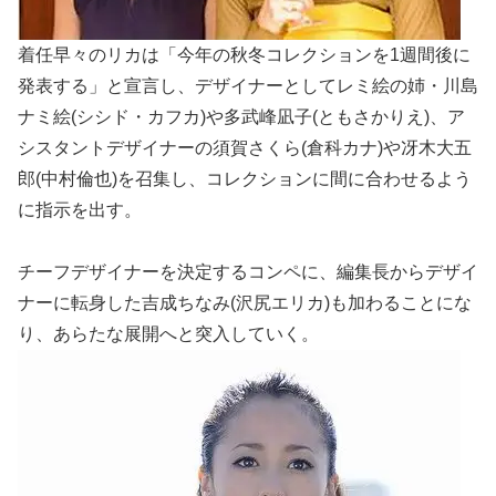
着任早々のリカは「今年の秋冬コレクションを1週間後に
発表する」と宣言し、デザイナーとしてレミ絵の姉・川島
ナミ絵(シシド・カフカ)や多武峰凪子(ともさかりえ)、ア
シスタントデザイナーの須賀さくら(倉科カナ)や冴木大五
郎(中村倫也)を召集し、コレクションに間に合わせるよう
に指示を出す。
チーフデザイナーを決定するコンペに、編集長からデザイ
ナーに転身した吉成ちなみ(沢尻エリカ)も加わることにな
り、あらたな展開へと突入していく。