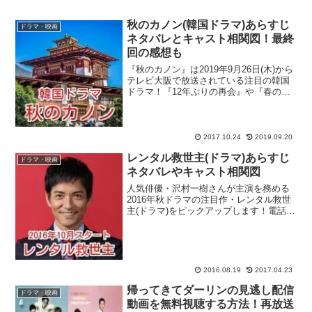
秋のカノン(韓国ドラマ)あらすじ
ドラマ・映画
ネタバレとキャスト相関図！最終
回の感想も
『秋のカノン』は2019年9月26日(木)から
テレビ大阪で放送されている注目の韓国
ドラマ！『12年ぶりの再会』や『春のワ
ルツ』『ルビーの指輪』など、幅広いジ
ャンルの作品で好演を続けている実力派
女優のイ・ソヨンさんが主演を務める事
でも話題にな...
2017.10.24
2019.09.20
レンタル救世主(ドラマ)あらすじ
ドラマ・映画
ネタバレやキャスト相関図
人気俳優・沢村一樹さんが主演を務める
2016年秋ドラマの注目作・レンタル救世
主(ドラマ)をピックアップします！電話1
本で依頼者が抱える問題を解消していく
究極の便利屋・レンタル救世主がテーマ
となっている作品で、レンタル救世主た
ちが難題を次々に...
2016.08.19
2017.04.23
帰ってきてダーリンの見逃し配信
ドラマ・映画
動画を無料視聴する方法！再放送