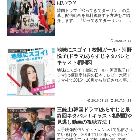
はいつ？
韓国ドラマ『帰ってきてダーリン』の見
逃し配信動画を無料視聴する方法をご紹
介します。 『帰ってきてダーリン』、第
1話見逃したぁ！再放送や無料で初回から
見られるサイトってあるかな？
dailymotionや9tsuは違法で怖いなぁ。合
法サイトで...
2020.05.11
地味にスゴイ！校閲ガール・河野
ドラマ・映画
悦子(ドラマ)あらすじネタバレと
キャスト相関図
地味にスゴイ！校閲ガール・河野悦子(ド
ラマ)は視聴率好調の日本テレビ・水曜ド
ラマ枠で2016年10月から放送される事が
決まった期待の新作秋ドラマです。主演
を務めるのは石原さとみさん。雑誌編集
者の校閲部という地味な部署で大活躍す
る主人公・河野...
2016.08.13
2017.04.23
三銃士(韓国ドラマ)あらすじと最
ドラマ・映画
終回ネタバレ！キャスト相関図や
見逃し動画の視聴方法！
大手映像配信サイト・U-NEXTで配信され
ているほか、2019年1月28日からテレビ
東京の韓流プレミア枠（平日朝）で放送