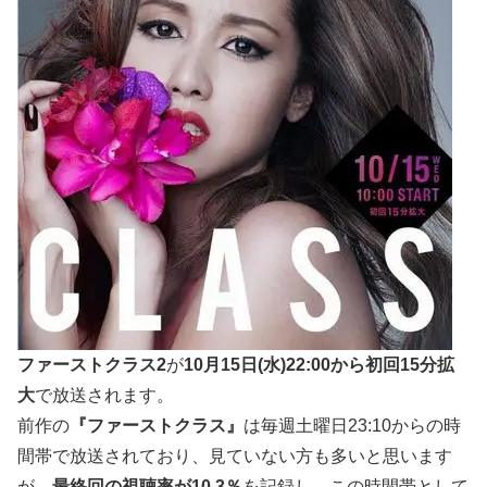
ファーストクラス2
が
10月15日(水)22:00から初回15分拡
大
で放送されます。
前作の
『ファーストクラス』
は毎週土曜日23:10からの時
間帯で放送されており、見ていない方も多いと思います
が、
最終回の視聴率が10.3％
を記録し、この時間帯として