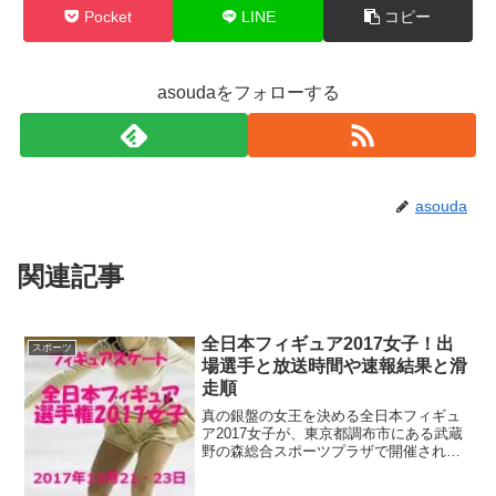
Pocket
LINE
コピー
asoudaをフォローする
asouda
関連記事
全日本フィギュア2017女子！出
スポーツ
場選手と放送時間や速報結果と滑
走順
真の銀盤の女王を決める全日本フィギュ
ア2017女子が、東京都調布市にある武蔵
野の森総合スポーツプラザで開催されま
す！名古屋で行われたグランプリファイ
ナルに駒を進めた宮原知子選手と樋口新