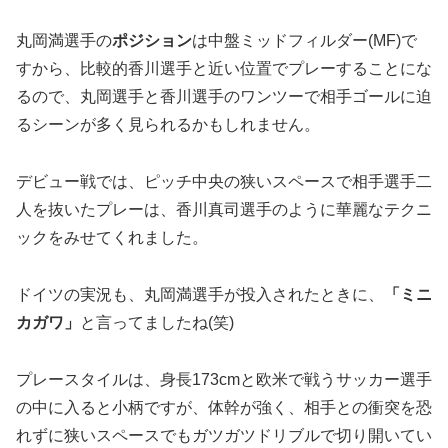
丸岡満選手の
ポジション
は中盤ミッドフィルダー(MF)で
すから、比較的香川選手と近い位置でプレーすることにな
るので、丸岡選手と香川選手のワンツーで相手ゴールに迫
るシーンが多く見られるかもしれません。
デビュー戦では、ピッチ中央の狭いスペースで相手選手二
人を抜いたプレーは、香川真司選手のように華麗なテクニ
ックをみせてくれました。
ドイツの実況も、丸岡満選手が投入されたときに、
「ミニ
カガワ」
と言ってましたね(笑)
プレースタイルは、身長173cmと欧米で戦うサッカー選手
の中に入ると小柄ですが、体幹が強く、相手との衝突を恐
れずに狭いスペースでもガツガツドリブルで切り開いてい