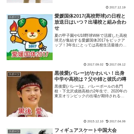
葉選手はもちろん、今季からシニア大会
に参戦している本田真...
2017.12.19
愛媛国体2017(高校野球)の日程と
スポーツ
放送日はいつ？出場校と組み合わ
せ
夏の甲子園やU18野球W杯で活躍した高校
球児が集結する愛媛国体2017をピックア
ップ！3年生にとっては高校生活最後の公
式戦になる事はもちろん、ドラフト会議
でプロ入りを目指す選手にとっても、自
分の実力をアピールする最後の場となる
注目の大会・愛...
2017.09.02
2017.09.12
黒後愛(バレー)がかわいい！出身
スポーツ
中学や高校は？父や姉と彼氏の噂
黒後愛(バレー)は、バレーボールの名門
校・下北沢成徳高校の2年生で、2020年の
東京オリンピックの出場が期待される未
来のスター候補です。2016年1月5日から
東京体育館で開幕する『春高バレー
2016』に出場予定。次代の日本バレーボ
ール界を背...
2015.12.10
2017.04.06
フィギュアスケート中国大会
スポーツ