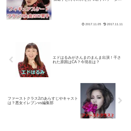
ー・宇野昌磨選手がエントリー！宇野昌
磨選手は、先日行われたグランプリシリ
ーズ・カナダ大会2017男子に出場し、
301.10点とい...
2017.11.05
2017.11.11
エドはるみがさんまのまんま出演！干さ
れた原因はCA？今現在は？
ファーストクラス2のあらすじやキャスト
は？悪女イレブンvs編集部