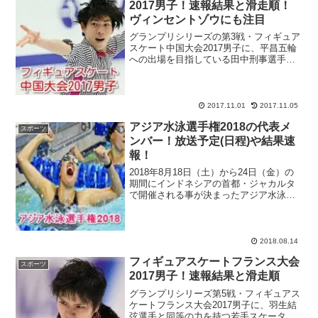
2017男子！速報結果と滑走順！
ヴィンセントゾウにも注目
グランプリシリーズの第3戦・フィギュア
スケート中国大会2017男子に、平昌五輪
への出場を目指している田中刑事選手が
エントリー！2018年2月に開幕する韓国・
平昌五輪のフィギュアスケート男子に出
場できるのはたった3名！ソチ五輪金メダ
リスト・羽...
2017.11.01
2017.11.05
アジア水泳選手権2018の代表メ
スポーツ
ンバー！放送予定(日程)や結果速
報！
2018年8月18日（土）から24日（金）の
期間にインドネシアの首都・ジャカルタ
で開催される事が決まったアジア水泳選
手権2018（アジア大会）を大特集！先日
まで開催されていたパンパシフィック水
泳2018（東京）では、池江璃花子選手が
国際大会...
2018.08.14
フィギュアスケートフランス大会
スポーツ
2017男子！速報結果と滑走順
グランプリシリーズ第5戦・フィギュアス
ケートフランス大会2017男子に、羽生結
弦選手と同等の力を持つ若手スケータ