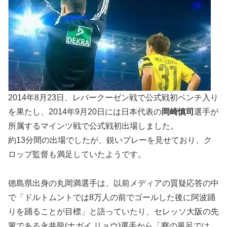
2014年8月23日、レバークーゼン戦で公式戦初ベンチ入り
を果たし、2014年9月20日には日本代表の
岡崎慎司
選手が
所属するマインツ戦で公式戦初出場しました。
約13分間の出場でしたが、鋭いプレーを見せており、ク
ロップ監督も満足していたようです。
徳島県出身の丸岡満選手は、以前メディアの質疑応答の中
で「ドルトムントでは8万人の前でゴールした後に阿波踊
りを踊ることが目標」と語っていたり、セレッソ大阪の先
輩である永井龍(ナガイ リョウ)選手から「寮の風呂では、