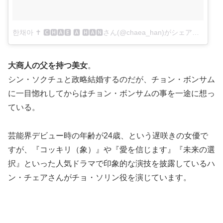
한채아 ✝️ 🅲🅷🅰🅴 🅰 🅷🅰🅽さん(@chaea_han)がシェアした投稿
大商人の父を持つ美女
。
シン・ソクチュと政略結婚するのだが、チョン・ボンサム
に一目惚れしてからはチョン・ボンサムの事を一途に想っ
ている。
芸能界デビュー時の年齢が24歳、という遅咲きの女優で
すが、『コッキリ（象）』や『愛を信じます』『未来の選
択』といった人気ドラマで印象的な演技を披露しているハ
ン・チェアさんがチョ・ソリン役を演じています。