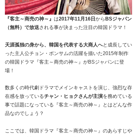
『客主～商売の神～』
は
2017年11月16日
から
BSジャパン
（無料）で放送
される事が決まった注目の韓国ドラマ！
天涯孤独の身から、韓国を代表する大商人へ
と成長してい
った主人公チョン・ボンサムの活躍を描いた2015年制作
の韓国ドラマ『客主～商売の神～』がBSジャパンに登
場！
数多くの時代劇ドラマでメインキャストを演じ、強烈な存
在感を放っている
チャン・ヒョクさんが主演
を務めている
事で話題になっている『客主～商売の神～』とはどんな作
品なのでしょう？
ここでは、韓国ドラマ『客主～商売の神～』のあらすじや