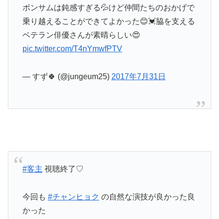
ボンサムは鈍感すぎる💦けど仲間たちのおかげで
乗り越えることができてよかった😊💓脇を支える
ベテラン俳優さんが素晴らしい😍
pic.twitter.com/T4nYmwfPTV
— すず🍀 (@jungeum25)
2017年7月31日
#客主
視聴終了♡
今回も
#チャンヒョク
の自然な演技が良かった良
かった