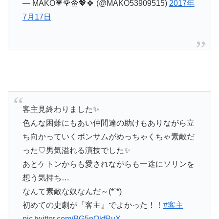
— MAKO💗🌹🌼💖🍀 (@MAKO53909515)
2017年
7月17日
客主見終わりました✨
色んな困難にもあい仲間達の助けもありながら立
ち向かっていくボンサムがめっちゃくちゃ素敵だ
った♡男気溢れる演技でした✨
あとケトンからも愛されながらも一途にソリンを
想う気持ち…
なんて素敵な奴なんだ～(*¨*)
初めての史劇が『客主』でよかった！！
#客主
pic.twitter.com/PG5nQkfRuX