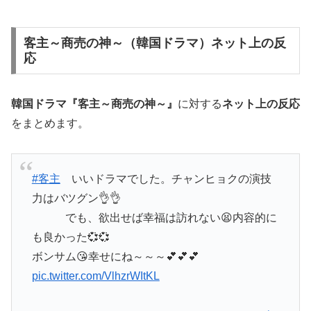
客主～商売の神～（韓国ドラマ）ネット上の反
応
韓国ドラマ『客主～商売の神～』
に対する
ネット上の反応
をまとめます。
#客主
いいドラマでした。チャンヒョクの演技
力はバツグン👌👌
でも、欲出せば幸福は訪れない😫内容的に
も良かった💞💞
ボンサム😘幸せにね～～～💕💕💕
pic.twitter.com/VlhzrWItKL