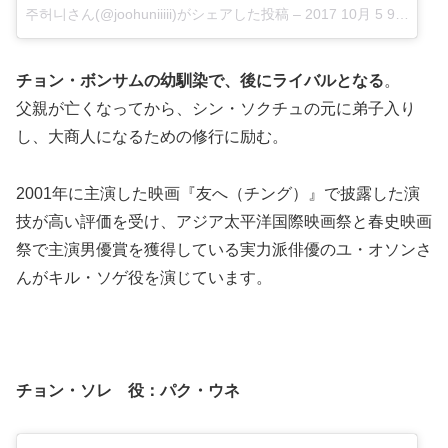
주허니さん(@joohuniiiii)がシェアした投稿
–
2017 10月 5 9:43午後 PDT
チョン・ボンサムの幼馴染で、後にライバルとなる
。
父親が亡くなってから、シン・ソクチュの元に弟子入り
し、大商人になるための修行に励む。
2001年に主演した映画『友へ（チング）』で披露した演
技が高い評価を受け、アジア太平洋国際映画祭と春史映画
祭で主演男優賞を獲得している実力派俳優のユ・オソンさ
んがキル・ソゲ役を演じています。
チョン・ソレ 役：パク・ウネ