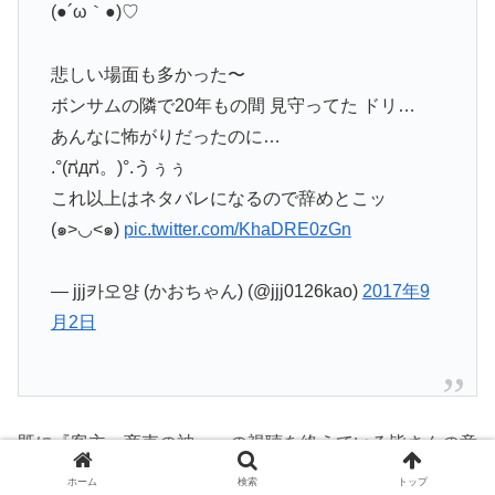
(●´ω｀●)♡
悲しい場面も多かった〜
ボンサムの隣で20年もの間 見守ってた ドリ…
あんなに怖がりだったのに…
.°(ಗдಗ。)°.うぅぅ
これ以上はネタバレになるので辞めとこッ
(๑>◡<๑)
pic.twitter.com/KhaDRE0zGn
— jjj카오양 (かおちゃん) (@jjj0126kao)
2017年9
月2日
既に『客主～商売の神～』の視聴を終えている皆さんの意
見をTwitter上から拾い上げてみました。
ホーム
検索
トップ