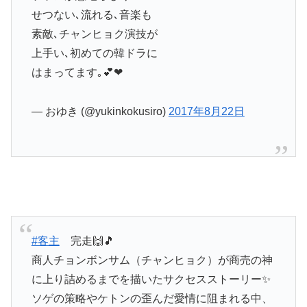
せつない､流れる､音楽も
素敵､チャンヒョク演技が
上手い､初めての韓ドラに
はまってます｡💕❤
— おゆき (@yukinkokusiro)
2017年8月22日
#客主
完走🙌🎵
商人チョンボンサム（チャンヒョク）が商売の神
に上り詰めるまでを描いたサクセスストーリー✨
ソゲの策略やケトンの歪んだ愛情に阻まれる中、