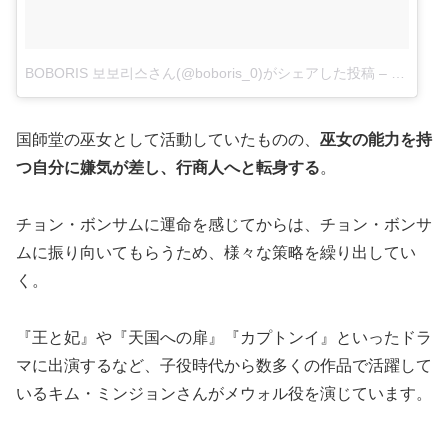
BOBORIS 보보리스さん(@boboris_0)がシェアした投稿
–
2017 10
国師堂の巫女として活動していたものの、
巫女の能力を持
つ自分に嫌気が差し、行商人へと転身する
。
チョン・ボンサムに運命を感じてからは、チョン・ボンサ
ムに振り向いてもらうため、様々な策略を繰り出してい
く。
『王と妃』や『天国への扉』『カプトンイ』といったドラ
マに出演するなど、子役時代から数多くの作品で活躍して
いるキム・ミンジョンさんがメウォル役を演じています。