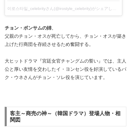
이로스타일_celebrityさん(@irostyle_celebrity)がシェアした投稿
–
チョン・ボンサムの姉
。
父親のチョン・オスが死亡してから、チョン・オスが築き
上げた行商団を存続させるため奮闘する。
大ヒットドラマ『宮廷女官チャングムの誓い』では、主人
公と厚い友情を交わしたイ・ヨンセン役を好演しているパ
ク・ウネさんがチョン・ソレ役を演じています。
客主～商売の神～（韓国ドラマ）登場人物・相
関図