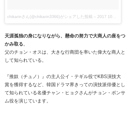
chikarinさん(@chikarin3366)がシェアした投稿
–
2017 10月 16 8:07午前 PDT
天涯孤独の身になりながら、懸命の努力で大商人の座をつ
かみ取る
。
父のチョン・オスは、大きな行商団を率いた偉大な商人と
して知られている。
『推奴（チュノ）』の主人公イ・テギル役でKBS演技大
賞を獲得するなど、韓国ドラマ界きっての演技派俳優とし
て知られている名優チャン・ヒョクさんがチョン・ボンサ
ム役を演じています。