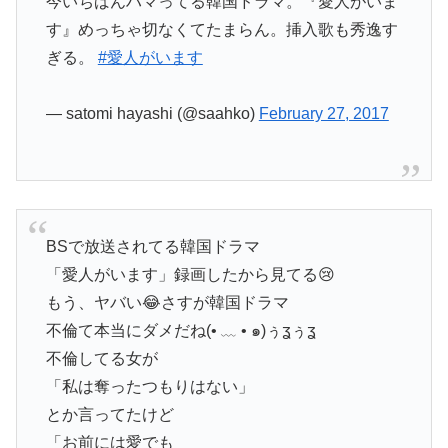
今いちばんハマってる韓国ドラマ。『愛人がいま
す』めっちゃ切なくてたまらん。挿入歌も秀逸す
ぎる。
#愛人がいます
— satomi hayashi (@saahko)
February 27, 2017
BSで放送されてる韓国ドラマ
「愛人がいます」録画したから見てる😢
もう、ヤバい😂さすが韓国ドラマ
不倫て本当にダメだね(• ﹏ • ๑)ぅʓぅʓ
不倫してる女が
「私は奪ったつもりはない」
とか言ってたけど
「お前には愛でも