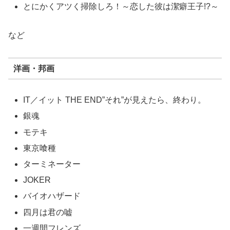
とにかくアツく掃除しろ！～恋した彼は潔癖王子!?～
など
洋画・邦画
IT／イット THE END”それ”が見えたら、終わり。
銀魂
モテキ
東京喰種
ターミネーター
JOKER
バイオハザード
四月は君の嘘
一週間フレンズ。