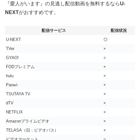
『愛人がいます』の見逃し配信動画を無料するなら
U-
NEXT
がおすすめです。
配信サービス
配信状況
U-NEXT
◎
TVer
×
GYAO!
○
FODプレミアム
×
hulu
×
Paravi
×
TSUTAYA TV
×
dTV
×
NETFLIX
×
Amazonプライムビデオ
×
TELASA（旧：ビデオパス）
×
ビデオマーケット
○