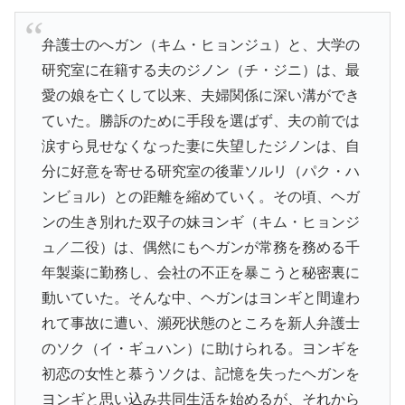
弁護士のへガン（キム・ヒョンジュ）と、大学の
研究室に在籍する夫のジノン（チ・ジニ）は、最
愛の娘を亡くして以来、夫婦関係に深い溝ができ
ていた。勝訴のために手段を選ばず、夫の前では
涙すら見せなくなった妻に失望したジノンは、自
分に好意を寄せる研究室の後輩ソルリ（パク・ハ
ンビョル）との距離を縮めていく。その頃、ヘガ
ンの生き別れた双子の妹ヨンギ（キム・ヒョンジ
ュ／二役）は、偶然にもヘガンが常務を務める千
年製薬に勤務し、会社の不正を暴こうと秘密裏に
動いていた。そんな中、ヘガンはヨンギと間違わ
れて事故に遭い、瀕死状態のところを新人弁護士
のソク（イ・ギュハン）に助けられる。ヨンギを
初恋の女性と慕うソクは、記憶を失ったヘガンを
ヨンギと思い込み共同生活を始めるが、それから