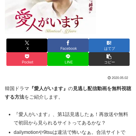
X
Facebook
はてブ
Pocket
LINE
コピー
2020.05.02
韓国ドラマ
『愛人がいます』
の
見逃し配信動画を無料視聴
する方法
をご紹介します。
『愛人がいます』、第1話見逃したぁ！再放送や無料
で初回から見られるサイトってあるかな？
dailymotionや9tsuは違法で怖いなぁ。合法サイトで