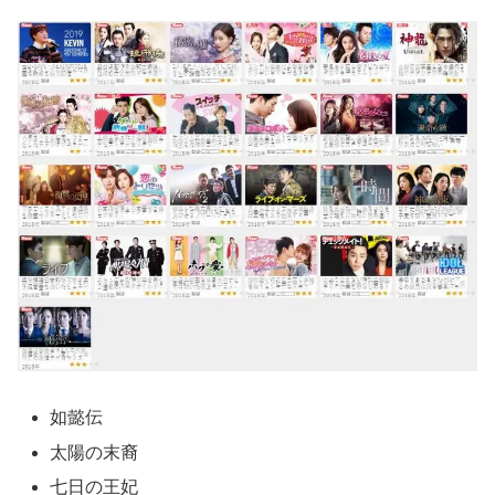
如懿伝
太陽の末裔
七日の王妃