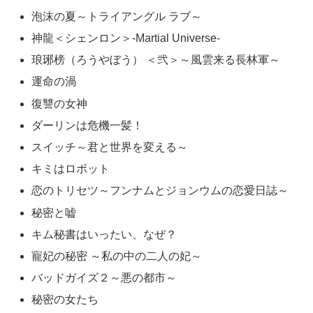
泡沫の夏～トライアングル ラブ～
神龍＜シェンロン＞-Martial Universe-
琅琊榜（ろうやぼう） ＜弐＞～風雲来る長林軍～
運命の渦
復讐の女神
ダーリンは危機一髪！
スイッチ～君と世界を変える～
キミはロボット
恋のトリセツ～フンナムとジョンウムの恋愛日誌～
秘密と嘘
キム秘書はいったい、なぜ？
寵妃の秘密 ～私の中の二人の妃～
バッドガイズ２～悪の都市～
秘密の女たち