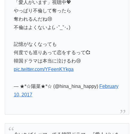
「愛人がいます」視聴中💖
やっぱり不倫して奪ったら
奪われるんだね😢
不倫はよくないよ(｡･ˇ_ˇ･｡)
記憶がなくなっても
何度でも巡りあって恋をするって💞
韓国ドラマは本当に泣けるわ😢
pic.twitter.com/YFeenKYkga
— ★*☆陽菜★*☆ (@hina_hina_happy)
February
10, 2017