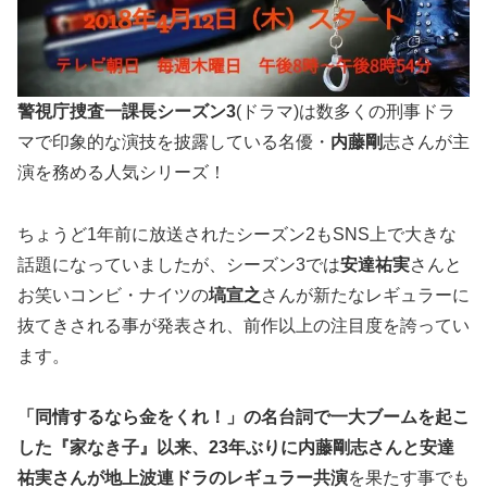
警視庁捜査一課長シーズン3
(ドラマ)は数多くの刑事ドラ
マで印象的な演技を披露している名優・
内藤剛
志さんが主
演を務める人気シリーズ！
ちょうど1年前に放送されたシーズン2もSNS上で大きな
話題になっていましたが、シーズン3では
安達祐実
さんと
お笑いコンビ・ナイツの
塙宣之
さんが新たなレギュラーに
抜てきされる事が発表され、前作以上の注目度を誇ってい
ます。
「同情するなら金をくれ！」の名台詞で一大ブームを起こ
した『家なき子』以来、
23
年ぶりに内藤剛志さんと安達
祐実さんが地上波連ドラのレギュラー共演
を果たす事でも