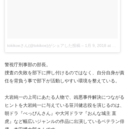
tokikoeさん(@tokikoe)がシェアした投稿
–
1月 9, 2018 at 6:25午前 PST
警視庁刑事部の部長。
捜査の失敗を部下に押し付けるのではなく、自分自身が責
任を背負う事で部下が活動しやすい環境を整えている。
大岩純一の上司にあたる人物で、凶悪事件解決につながる
ヒントを大岩純一に与えている笹川健志役を演じるのは、
朝ドラ『べっぴんさん』や大河ドラマ『おんな城主 直
虎』など幅広いジャンルの作品に出演しているベテラン俳