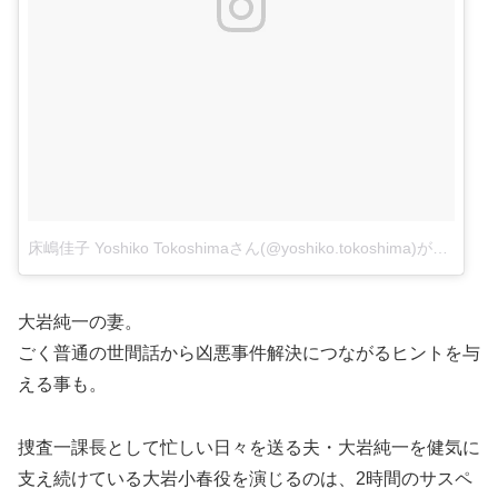
床嶋佳子 Yoshiko Tokoshimaさん(@yoshiko.tokoshima)がシェアした投稿
大岩純一の妻。
ごく普通の世間話から凶悪事件解決につながるヒントを与
える事も。
捜査一課長として忙しい日々を送る夫・大岩純一を健気に
支え続けている大岩小春役を演じるのは、2時間のサスペ