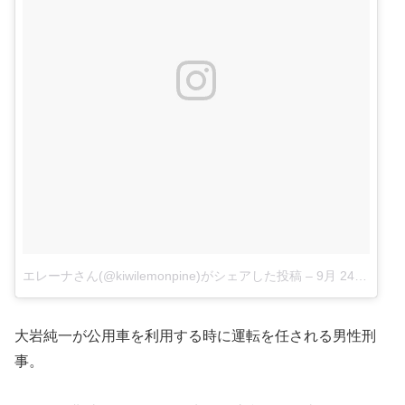
エレーナさん(@kiwilemonpine)がシェアした投稿
–
9月 24, 2017 at 5:48午前 PDT
大岩純一が公用車を利用する時に運転を任される男性刑
事。