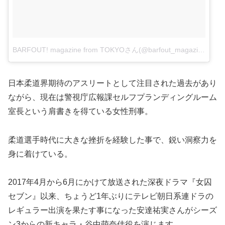
BARFOUT! magazine from TOKYOさん(@barfout_magazine_tokyo)がシェアした投稿
日本柔道界期待のアスリートとして注目された過去があり
ながら、現在は警視庁広報課セルフプランディングルーム
室長という肩書きを得ている女性刑事。
柔道選手時代に大きな挫折を経験した事で、鋭い洞察力を
身に着けている。
2017年4月から6月にかけて放送された深夜ドラマ『女囚
セブン』以来、ちょうど1年ぶりにテレビ朝日系連ドラの
レギュラー出演を果たす事になった安達祐実さんがシーズ
ン3からの新キャラ・谷中萌奈佳役を演じます。