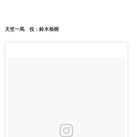
天笠一馬 役：
鈴木裕樹