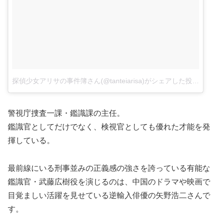
探偵少女アリサの事件簿さん(@tanteiarisa)がシェアした投稿
–
1月 
警視庁捜査一課・鑑識課の主任。
鑑識官としてだけでなく、検視官としても優れた才能を発
揮している。
最前線にいる刑事並みの正義感の強さを誇っている有能な
鑑識官・武藤広樹役を演じるのは、中国のドラマや映画で
目覚ましい活躍を見せている逆輸入俳優の矢野浩二さんで
す。