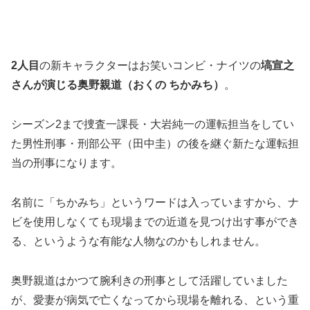
2人目
の新キャラクターはお笑いコンビ・ナイツの
塙宣之
さんが演じる奥野親道（おくの ちかみち）
。
シーズン2まで捜査一課長・大岩純一の運転担当をしてい
た男性刑事・刑部公平（田中圭）の後を継ぐ新たな運転担
当の刑事になります。
名前に「ちかみち」というワードは入っていますから、ナ
ビを使用しなくても現場までの近道を見つけ出す事ができ
る、というような有能な人物なのかもしれません。
奥野親道はかつて腕利きの刑事として活躍していました
が、愛妻が病気で亡くなってから現場を離れる、という重