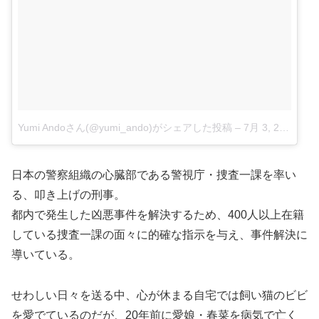
Yumi Andoさん(@yumi_ando)がシェアした投稿
–
7月 3, 2017 at 2:55午前 PDT
日本の警察組織の心臓部である警視庁・捜査一課を率い
る、叩き上げの刑事。
都内で発生した凶悪事件を解決するため、400人以上在籍
している捜査一課の面々に的確な指示を与え、事件解決に
導いている。
せわしい日々を送る中、心が休まる自宅では飼い猫のビビ
を愛でているのだが、20年前に愛娘・春菜を病気で亡く