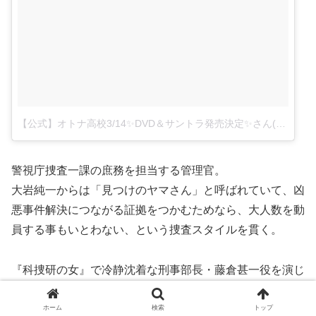
【公式】オトナ高校3/14✨DVD＆サントラ発売決定✨さん(@otona_koukou)がシェアした投稿
警視庁捜査一課の庶務を担当する管理官。
大岩純一からは「見つけのヤマさん」と呼ばれていて、凶
悪事件解決につながる証拠をつかむためなら、大人数を動
員する事もいとわない、という捜査スタイルを貫く。
『科捜研の女』で冷静沈着な刑事部長・藤倉甚一役を演じ
ている金田明夫さんですけど、『警視庁捜査一課長シーズ
ン3』では捜査現場に対する思いが人一倍強く、茶目っ気
ホーム
検索
トップ