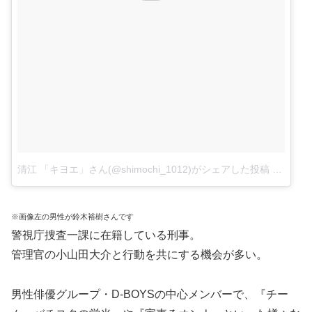
清江 「キヨエ」さん(@shimochi_1012)がシェアした投稿
–
2月 21
※画像左の男性が鈴木裕樹さんです
警視庁捜査一課に在籍している刑事。
管理官の小山田大介と行動を共にする機会が多い。
男性俳優グループ・D-BOYSの中心メンバーで、『チー