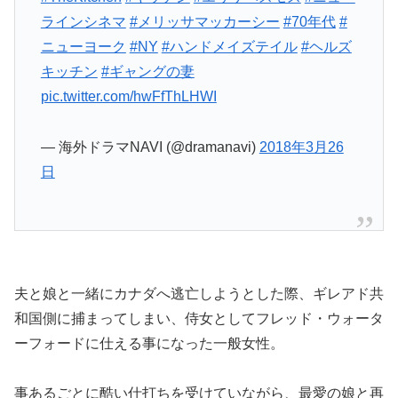
ラインシネマ
#メリッサマッカーシー
#70年代
#
ニューヨーク
#NY
#ハンドメイズテイル
#ヘルズ
キッチン
#ギャングの妻
pic.twitter.com/hwFfThLHWI
— 海外ドラマNAVI (@dramanavi)
2018年3月26
日
夫と娘と一緒にカナダへ逃亡しようとした際、ギレアド共
和国側に捕まってしまい、侍女としてフレッド・ウォータ
ーフォードに仕える事になった一般女性。
事あるごとに酷い仕打ちを受けていながら、最愛の娘と再