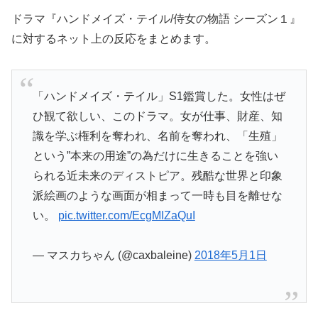
ドラマ『ハンドメイズ・テイル/侍女の物語 シーズン１』
に対するネット上の反応をまとめます。
「ハンドメイズ・テイル」S1鑑賞した。女性はぜ
ひ観て欲しい、このドラマ。女が仕事、財産、知
識を学ぶ権利を奪われ、名前を奪われ、「生殖」
という”本来の用途”の為だけに生きることを強い
られる近未来のディストピア。残酷な世界と印象
派絵画のような画面が相まって一時も目を離せな
い。
pic.twitter.com/EcgMIZaQuI
— マスカちゃん (@caxbaleine)
2018年5月1日