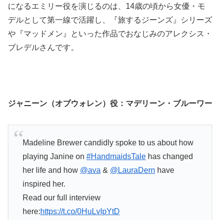
になるエミリー役を演じるのは、14歳の頃から女優・モ
デルとして第一線で活躍し、『旅するジーンズ』シリーズ
や『マッドメン』といった作品でおなじみのアレクシス・
ブレデルさんです。
ジャニーン（オブウォレン）役：
マデリーン・ブルーワー
Madeline Brewer candidly spoke to us about how
playing Janine on
#HandmaidsTale
has changed
her life and how
@ava
&
@LauraDern
have
inspired her.
Read our full interview
here:
https://t.co/0HuLvIpYtD