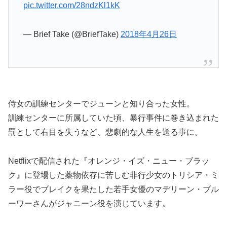
pic.twitter.com/28ndzKl1kK
— Brief Take (@BriefTake)
2018年4月26日
侍女の訓練センターでジューンと知り合った女性。
訓練センターに所属していた頃、暴行事件に巻き込まれた
罰として右目を失うなど、悲劇的な人生を送る事に。
Netflixで配信された『オレンジ・イズ・ニュー・ブラッ
ク』に登場した薬物依存に苦しむ非行少女のトリシア・ミ
ラー役でブレイクを果たした若手女優のマデリーン・ブル
ーワーさんがジャニーン役を演じています。