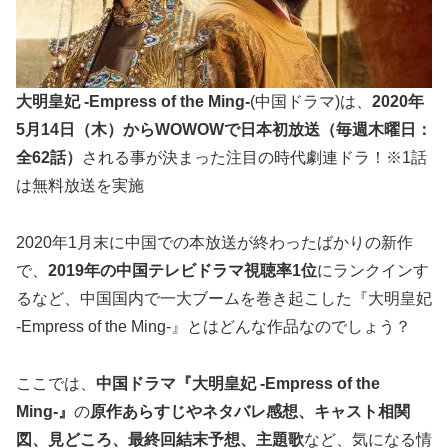
大明皇妃 -Empress of the Ming-
(中国ドラマ)は、
2020年
5月14日（木）からWOWOWで日本初放送（毎週木曜日：
全62話）
される事が決まった注目の時代劇連ドラ！※1話
は無料放送を実施
2020年1月末に中国での本放送が終わったばかりの新作
で、
2019年の中国テレビドラマ視聴率
1
位
にランクインす
るなど、中国国内で一大ブームを巻き起こした『大明皇妃
-Empress of the Ming-』とはどんな作品なのでしょう？
ここでは、
中国ドラマ『大明皇妃 -Empress of the
Ming-』
の
原作あらすじやネタバレ感想、キャスト相関
図、見どころ、最終回結末予想、主題歌
など、気になる情