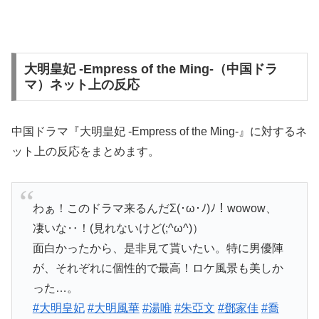
大明皇妃 -Empress of the Ming-（中国ドラ
マ）ネット上の反応
中国ドラマ『大明皇妃 -Empress of the Ming-』に対するネ
ット上の反応をまとめます。
わぁ！このドラマ来るんだΣ(･ω･ﾉ)ﾉ！wowow、
凄いな‥！(見れないけど(;^ω^)）
面白かったから、是非見て貰いたい。特に男優陣
が、それぞれに個性的で最高！ロケ風景も美しか
った…。
#大明皇妃
#大明風華
#湯唯
#朱亞文
#鄧家佳
#喬