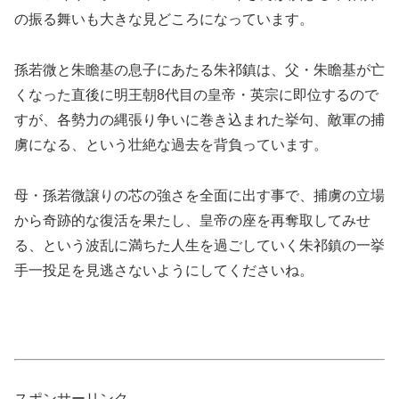
の振る舞いも大きな見どころになっています。
孫若微と朱瞻基の息子にあたる朱祁鎮は、父・朱瞻基が亡
くなった直後に明王朝8代目の皇帝・英宗に即位するので
すが、各勢力の縄張り争いに巻き込まれた挙句、敵軍の捕
虜になる、という壮絶な過去を背負っています。
母・孫若微譲りの芯の強さを全面に出す事で、捕虜の立場
から奇跡的な復活を果たし、皇帝の座を再奪取してみせ
る、という波乱に満ちた人生を過ごしていく朱祁鎮の一挙
手一投足を見逃さないようにしてくださいね。
スポンサーリンク