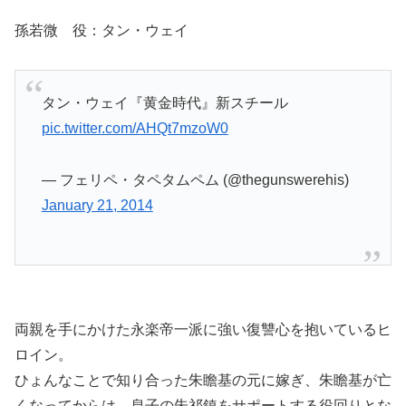
孫若微 役：タン・ウェイ
タン・ウェイ『黄金時代』新スチール
pic.twitter.com/AHQt7mzoW0
— フェリペ・タペタムペム (@thegunswerehis)
January 21, 2014
両親を手にかけた永楽帝一派に強い復讐心を抱いているヒ
ロイン。
ひょんなことで知り合った朱瞻基の元に嫁ぎ、朱瞻基が亡
くなってからは、息子の朱祁鎮をサポートする役回りとな