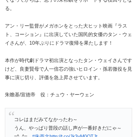
る。
アン・リー監督がメガホンをとった大ヒット映画『ラス
ト、コーション』に出演していた国民的女優のタン・ウェ
イさんが、10年ぶりにドラマ復帰を果たします！
本作が時代劇ドラマ初出演となったタン・ウェイさんです
けど、良妻賢母で人一倍芯の強いヒロイン・孫若微役を見
事に演じ切り、評価を急上昇させています。
朱瞻基/宣徳帝 役：チュウ・ヤーウェン
コレはまだみてなかったわ～
うん、やっぱり普段の話し声が一番好きだにゃ～
=^_^=
#朱亜文
http://t.co/Jk3yM0QTJt