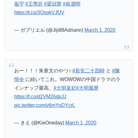
振宇
#王學圻
#梁冠華
#俞灝明
https://t.co/3QsokVJfJV
— ガブリエル (@Jiji88Adriann)
March 1, 2020
おー！！！朱亜文のやつ✨
#長安二十四時
と
#陳
情令
に続いてこれ。WOWOWの中国ドラマのラ
インナップ最高。
#大明皇妃
#大明風華
https://t.co/d2VM26dpJJ
pic.twitter.com/v6mYoDYcrL
— きえ (@KieOneday)
March 1, 2020