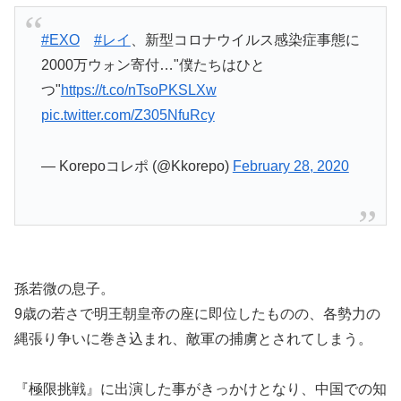
#EXO
#レイ
、新型コロナウイルス感染症事態に
2000万ウォン寄付…"僕たちはひと
つ"
https://t.co/nTsoPKSLXw
pic.twitter.com/Z305NfuRcy
— Korepoコレポ (@Kkorepo)
February 28, 2020
孫若微の息子。
9歳の若さで明王朝皇帝の座に即位したものの、各勢力の
縄張り争いに巻き込まれ、敵軍の捕虜とされてしまう。
『極限挑戦』に出演した事がきっかけとなり、中国での知