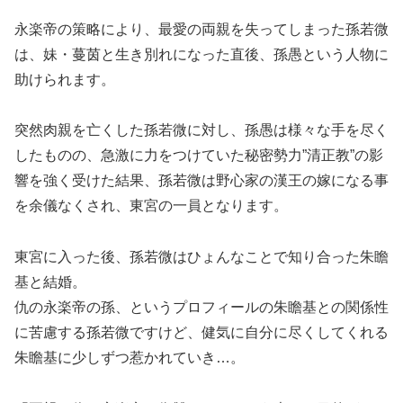
永楽帝の策略により、最愛の両親を失ってしまった孫若微
は、妹・蔓茵と生き別れになった直後、孫愚という人物に
助けられます。
突然肉親を亡くした孫若微に対し、孫愚は様々な手を尽く
したものの、急激に力をつけていた秘密勢力”清正教”の影
響を強く受けた結果、孫若微は野心家の漢王の嫁になる事
を余儀なくされ、東宮の一員となります。
東宮に入った後、孫若微はひょんなことで知り合った朱瞻
基と結婚。
仇の永楽帝の孫、というプロフィールの朱瞻基との関係性
に苦慮する孫若微ですけど、健気に自分に尽くしてくれる
朱瞻基に少しずつ惹かれていき…。