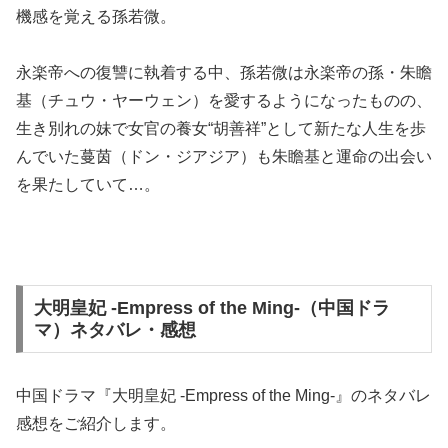
機感を覚える孫若微。
永楽帝への復讐に執着する中、孫若微は永楽帝の孫・朱瞻
基（チュウ・ヤーウェン）を愛するようになったものの、
生き別れの妹で女官の養女“胡善祥”として新たな人生を歩
んでいた蔓茵（ドン・ジアジア）も朱瞻基と運命の出会い
を果たしていて…。
大明皇妃 -Empress of the Ming-（中国ドラ
マ）ネタバレ・感想
中国ドラマ『大明皇妃 -Empress of the Ming-』のネタバレ
感想をご紹介します。