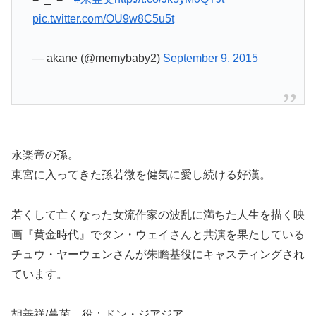
pic.twitter.com/OU9w8C5u5t
— akane (@memybaby2)
September 9, 2015
永楽帝の孫。
東宮に入ってきた孫若微を健気に愛し続ける好漢。
若くして亡くなった女流作家の波乱に満ちた人生を描く映
画『黄金時代』でタン・ウェイさんと共演を果たしている
チュウ・ヤーウェンさんが朱瞻基役にキャスティングされ
ています。
胡善祥/蔓茵 役：ドン・ジアジア