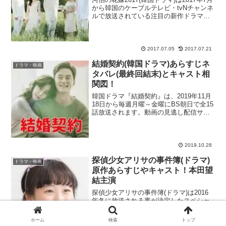
から韓国のケーブルテレビ・tvNチャンネ
ルで放送されている注目の新作ドラマ！
韓国で大ヒットした泣けるドラマ『ごめ
ん、愛してる』は日本でリメイクされる
事が決まり、日本でも韓国ドラマに対す
る関心が...
2017.07.05
2017.07.21
結婚契約(韓国ドラマ)あらすじネ
ドラマ・映画
タバレ(最終回結末)とキャスト相
関図！
韓国ドラマ『結婚契約』は、2019年11月
18日から毎週月曜～金曜にBS朝日で全15
話放送されます。動画の見逃し配信サイ
ト・FODでも視聴可能です！17歳の年の
差があるイ・ソジンとユイが夫婦役を演
じるという事で、放送前からかなり話題
になった...
2019.10.28
探偵少女アリサの事件簿(ドラマ)
ドラマ・映画
原作あらすじやキャスト！本田望
結主演
探偵少女アリサの事件簿(ドラマ)は2016
年冬に放送される事が決定したスペシャ
ルドラマ！主演を務めるのは、人気子役
として活躍するだけではなく、フィギュ
ホーム
検索
トップ
アスケート選手としても注目を集めてい