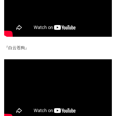
『白云苍狗』