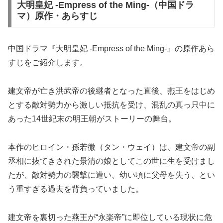
大明皇妃 -Empress of the Ming-（中国ドラ
マ）原作・あらすじ
中国ドラマ『大明皇妃 -Empress of the Ming-』の原作あら
すじをご紹介します。
建文帝が亡き洪武帝の後継者となった直後、燕王をはじめ
とする敵対勢力から激しい抵抗を受け、混乱の真っ只中に
あった14世紀末の明王朝がストーリーの舞台。
本作のヒロイン・孫若微（タン・ウェイ）は、建文帝の副
丞相に抜てきされた景清の娘としてこの世に生を受けまし
たが、敵対勢力の襲撃に遭い、幼い頃に父母を失う、とい
う重すぎる過去を背負っていました。
建文帝を裏切った燕王が“永楽帝”に即位している現状に危