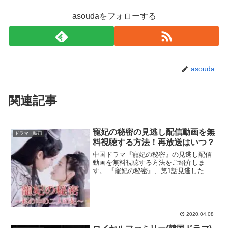
asoudaをフォローする
asouda
関連記事
寵妃の秘密の見逃し配信動画を無
ドラマ・映画
料視聴する方法！再放送はいつ？
中国ドラマ『寵妃の秘密』の見逃し配信
動画を無料視聴する方法をご紹介しま
す。 『寵妃の秘密』、第1話見逃した
ぁ！再放送や無料で初回から見られるサ
イトってあるかな？ dailymotionや9tsuは
違法で怖いなぁ。合法サイトで見逃した
回を無料...
2020.04.08