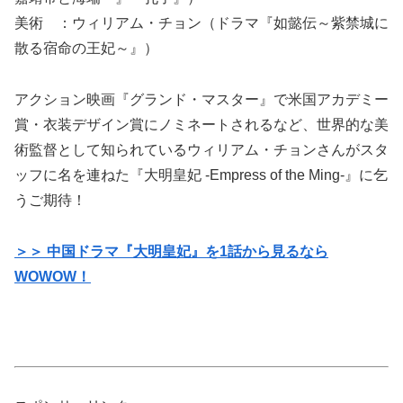
美術 ：ウィリアム・チョン（ドラマ『如懿伝～紫禁城に
散る宿命の王妃～』）
アクション映画『グランド・マスター』で米国アカデミー
賞・衣装デザイン賞にノミネートされるなど、世界的な美
術監督として知られているウィリアム・チョンさんがスタ
ッフに名を連ねた『大明皇妃 -Empress of the Ming-』に乞
うご期待！
＞＞ 中国ドラマ『大明皇妃』を1話から見るなら
WOWOW！