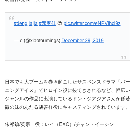
#dengjiajia
#邓家佳
😍
pic.twitter.com/eNPVihcl9z
— e (@xiaotoumings)
December 29, 2019
日本でも大ブームを巻き起こしたサスペンスドラマ『バー
ニングアイス』でヒロイン役に抜てきされるなど、幅広い
ジャンルの作品に出演しているドン・ジアジアさんが孫若
微の妹のあたる胡善祥役にキャスティングされています。
朱祁鎮/英宗 役：レイ（EXO）/チャン・イーシン