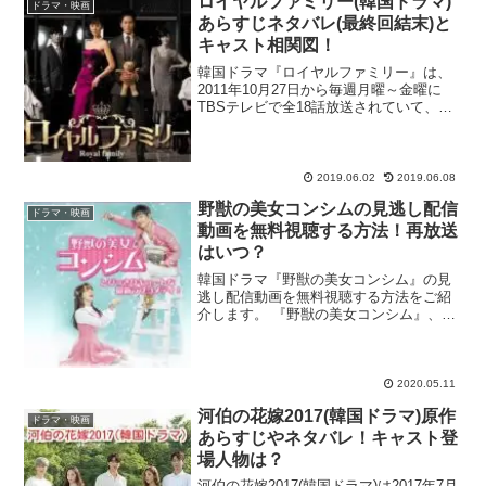
ロイヤルファミリー(韓国ドラマ)
ドラマ・映画
あらすじネタバレ(最終回結末)と
キャスト相関図！
韓国ドラマ『ロイヤルファミリー』は、
2011年10月27日から毎週月曜～金曜に
TBSテレビで全18話放送されていて、動
画見逃し配信サイト・U-NEXTでも視聴可
能です！森村誠一さんのベストセラー
『人間の証明』がベースに作られた本
作。ひとりの...
2019.06.02
2019.06.08
野獣の美女コンシムの見逃し配信
ドラマ・映画
動画を無料視聴する方法！再放送
はいつ？
韓国ドラマ『野獣の美女コンシム』の見
逃し配信動画を無料視聴する方法をご紹
介します。 『野獣の美女コンシム』、第
1話見逃したぁ！再放送や無料で初回から
見られるサイトってあるかな？
dailymotionや9tsuは違法で怖いなぁ。合
法サイトで...
2020.05.11
河伯の花嫁2017(韓国ドラマ)原作
ドラマ・映画
あらすじやネタバレ！キャスト登
場人物は？
河伯の花嫁2017(韓国ドラマ)は2017年7月