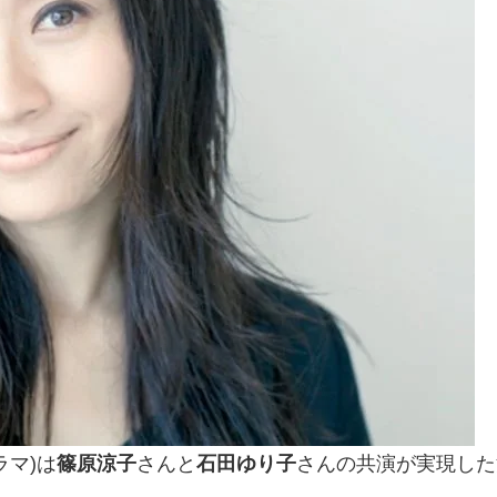
ラマ)は
篠原涼子
さんと
石田ゆり子
さんの共演が実現した