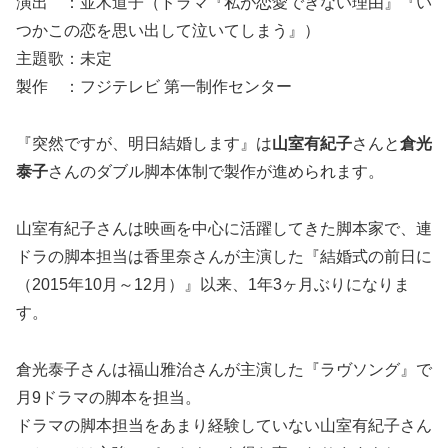
演出 ：並木道子（ドラマ『私が恋愛できない理由』『い
つかこの恋を思い出して泣いてしまう』）
主題歌：未定
製作 ：フジテレビ 第一制作センター
『突然ですが、明日結婚します』は
山室有紀子
さんと
倉光
泰子
さんのダブル脚本体制で製作が進められます。
山室有紀子さんは映画を中心に活躍してきた脚本家で、連
ドラの脚本担当は香里奈さんが主演した『結婚式の前日に
（2015年10月～12月）』以来、1年3ヶ月ぶりになりま
す。
倉光泰子さんは福山雅治さんが主演した『ラヴソング』で
月9ドラマの脚本を担当。
ドラマの脚本担当をあまり経験していない山室有紀子さん