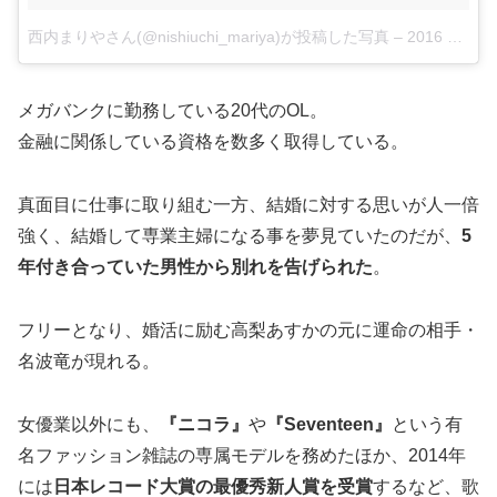
西内まりやさん(@nishiuchi_mariya)が投稿した写真
–
2016 8月 26 5:48午前 PDT
メガバンクに勤務している20代のOL。
金融に関係している資格を数多く取得している。
真面目に仕事に取り組む一方、結婚に対する思いが人一倍
強く、結婚して専業主婦になる事を夢見ていたのだが、
5
年付き合っていた男性から別れを告げられた
。
フリーとなり、婚活に励む高梨あすかの元に運命の相手・
名波竜が現れる。
女優業以外にも、
『ニコラ』
や
『Seventeen』
という有
名ファッション雑誌の専属モデルを務めたほか、2014年
には
日本レコード大賞の最優秀新人賞を受賞
するなど、歌