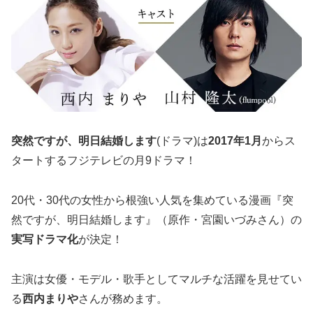
突然ですが、明日結婚します
(ドラマ)は
2017年1月
からス
タートするフジテレビの月9ドラマ！
20代・30代の女性から根強い人気を集めている漫画『突
然ですが、明日結婚します』（原作・宮園いづみさん）の
実写ドラマ化
が決定！
主演は女優・モデル・歌手としてマルチな活躍を見せてい
る
西内まりや
さんが務めます。