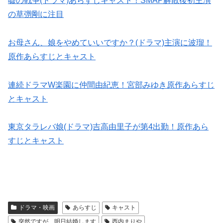
嘘の戦争(ドラマ)あらすじキャスト！SMAP解散後初主演
の草彅剛に注目
お母さん、娘をやめていいですか？(ドラマ)主演に波瑠！
原作あらすじとキャスト
連続ドラマW楽園に仲間由紀恵！宮部みゆき原作あらすじ
とキャスト
東京タラレバ娘(ドラマ)吉高由里子が第4出勤！原作あら
すじとキャスト
ドラマ・映画
あらすじ
キャスト
突然ですが、明日結婚します
西内まりや