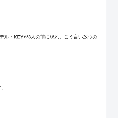
デル・
KEY
が3人の前に現れ、こう言い放つの
す。