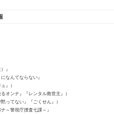
報
社）』
りになんてならない』
ュ』）
売るオンナ』『レンタル救世主』）
が黙ってない』『ごくせん』）
警視庁捜査七課～』