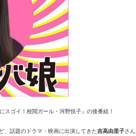
味にスゴイ！校閲ガール・河野悦子』の後番組！
ど、話題のドラマ・映画に出演してきた
吉高由里子
さん