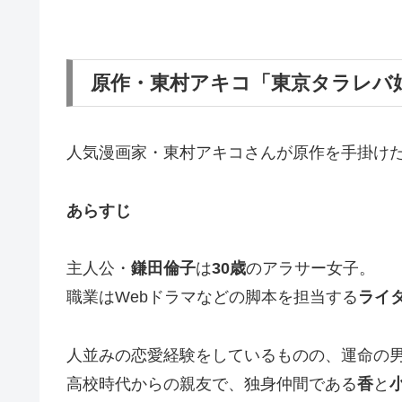
原作・東村アキコ「東京タラレバ
人気漫画家・東村アキコさんが原作を手掛け
あらすじ
主人公・
鎌田倫子
は
30
歳
のアラサー女子。
職業はWebドラマなどの脚本を担当する
ライ
人並みの恋愛経験をしているものの、運命の
高校時代からの親友で、独身仲間である
香
と