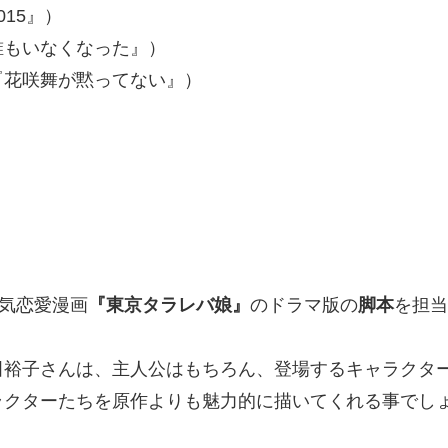
』）
なくなった』）
『花咲舞が黙ってない』）
気恋愛漫画
『東京タラレバ娘』
のドラマ版の
脚本
を担当
田裕子さんは、主人公はもちろん、登場するキャラクタ
ラクターたちを原作よりも魅力的に描いてくれる事でし