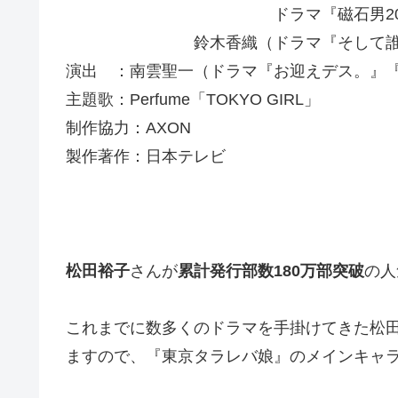
ドラマ『磁石男2015
鈴木香織（ドラマ『そして誰もい
演出 ：南雲聖一（ドラマ『お迎えデス。』
主題歌：Perfume「TOKYO GIRL」
制作協力：AXON
製作著作：日本テレビ
松田裕子
さんが
累計発行部数
180万
部突破
の人
これまでに数多くのドラマを手掛けてきた松
ますので、『東京タラレバ娘』のメインキャ