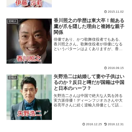
んですね。加えて、子役時代からの長い
キャリアが育てた演技力も...
2015.11.02
香川照之の学歴は東大卒！能ある
芸能人
鷹が爪を隠した理由と複雑な親子
関係
俳優であり、かつ歌舞伎役者でもある、
香川照之さん。歌舞伎役者が俳優になる
というパターンはよくありますが、香川
照之さんの場合は逆なんですよね。実
は、そんな香川照之さんは、高学歴なう
えに、家庭環境が複雑という、なんとも
話題性の多い人物なのでした...
2016.09.15
矢野浩二は結婚して妻や子供はい
芸能人
るのか？反日と噂だが国籍は中国
と日本のハーフ？
矢野浩二さんは中国で絶大な人気を誇る
実力派俳優！ディーンフジオカさんや大
谷亮平さんに続く逆輸入俳優として話題
になっています。2015年の元旦から大手
芸能事務所・オスカープロモーションに
所属していて、中国から日本へと活動の
拠点をシフトさせてい...
2016.12.25
2016.12.31