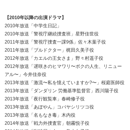
【2010年以降の出演ドラマ】
2010年放送「中学生日記」
2010年放送「警視庁継続捜査班」星野佳世役
2011年放送「警視庁捜査一課9係」佐々木葉子役
2011年放送「ブルドクター」梶田久美子役
2012年放送「カエルの王女さま」野々村遥子役
2012年放送「遅咲きのヒマワリ〜ボクの人生、リニュー
アル〜」今井佳奈役
2013年放送「激流〜私を憶えていますか?〜」桜庭医師役
2013年放送「ダンダリン 労働基準監督官」西川陽子役
2013年放送「夜行観覧車」春崎修子役
2013年放送「あぽやん」コバヤシリツコ役
2013年放送「名もなき毒」木内役
2014年放送「戦力外捜査官」朝霧悦子役