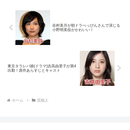
谷村美月が朝ドラべっぴんさんで演じる
小野明美役がかわいい！
東京タラレバ娘(ドラマ)吉高由里子が第4
出勤！原作あらすじとキャスト
ホーム
芸能人