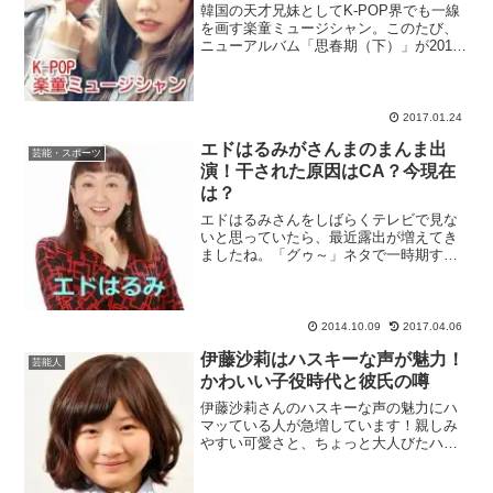
韓国の天才兄妹としてK-POP界でも一線
を画す楽童ミュージシャン。このたび、
ニューアルバム「思春期（下）」が2017
年1月3日にリリースされました。そのア
ルバムのタイトル曲、「LAST
GOODBYE」の韓国語歌詞を和訳しまし
た。スポンサー...
2017.01.24
エドはるみがさんまのまんま出
芸能・スポーツ
演！干された原因はCA？今現在
は？
エドはるみさんをしばらくテレビで見な
いと思っていたら、最近露出が増えてき
ましたね。「グゥ～」ネタで一時期すご
いエドはるみブームでしたが、それも
2008年の話し。もう6年も前のことになる
んですね。それ以降急激にテレビなどの
出演本数が減り、一気...
2014.10.09
2017.04.06
伊藤沙莉はハスキーな声が魅力！
芸能人
かわいい子役時代と彼氏の噂
伊藤沙莉さんのハスキーな声の魅力にハ
マッている人が急増しています！親しみ
やすい可愛さと、ちょっと大人びたハス
キーな声、伊藤沙莉さんが持っている全
ての成分がたまらない魅力になっている