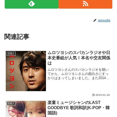
asouda
関連記事
ムロツヨシのスパカンラジオや日
芸能人
本史番組が人気！本名や交友関係
は
ムロツヨシさんのスパカンラジオを聴い
てから、ムロツヨシさんの面白さにすっ
かりはまってしまいました。また2014年4
月から6月にかけてTBS系列で放送されて
いた『ドラマ 新解釈 日本史』でムロツヨ
シさんが歴史上の偉人を一般的な歴史認
識とは別の...
2015.01.19
楽童ミュージシャンのLAST
芸能人
GOODBYE 歌詞和訳(K-POP・韓
国語)