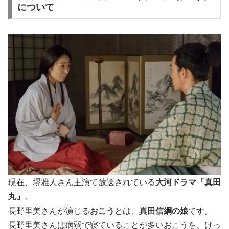
について
現在、堺雅人さん主演で放送されている
大河ドラマ「真田
丸」
。
長野里美さんが演じる
おこう
とは、
真田信綱の娘
です。
長野里美さんは病弱で寝ていることが多いおこうを、けっ