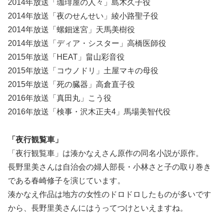
2014年放送「珈琲屋の人々」島木久子役
2014年放送「夜のせんせい」綾小路聖子役
2014年放送「螺鈿迷宮」天馬美樹役
2014年放送「ディア・シスター」高橋医師役
2015年放送「HEAT」畠山彩音役
2015年放送「コウノドリ」土屋マキの母役
2015年放送「死の臓器」高倉直子役
2016年放送「真田丸」こう役
2016年放送「検事・沢木正夫4」馬場美智代役
「夜行観覧車」
「夜行観覧車」は湊かなえさん原作の同名小説が原作。
長野里美さんは自治会の婦人部長・小林さと子の取り巻き
である春崎修子を演じています。
湊かなえ作品は地方の女性のドロドロしたものが多いです
から、長野里美さんにはうってつけといえますね。