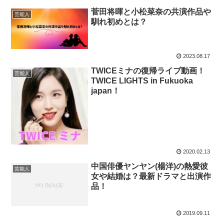
菅田将暉と小松菜奈の共演作品や
芸能人
馴れ初めとは？
2023.08.17
TWICEミナの復帰ライブ動画！
芸能人
TWICE LIGHTS in Fukuoka
japan！
2020.02.13
中国俳優ヤンヤン(楊洋)の熱愛彼
芸能人
女や結婚は？最新ドラマと出演作
品！
2019.09.11