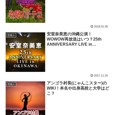
2018.01.09
安室奈美恵の沖縄公演！
芸能人
WOWOW再放送はいつ？25th
ANNIVERSARY LIVE in
OKINAWA
2017.11.20
アンゴラ村長(にゃんこスター)の
芸能人
WIKI！本名や出身高校と大学はど
こ？