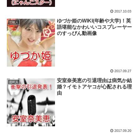
2017.10.03
ゆづか姫のWIKI(年齢や大学)！英
芸能人
語堪能なかわいいコスプレーヤー
のすっぴん動画像
2017.09.27
安室奈美恵の引退理由は病気か結
芸能人
婚？イモトアヤコが心配される理
由
2017.09.20