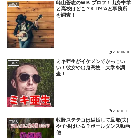
崎山蒼志のWIKIプロフ！出身中学
芸能人
と高校はどこ？KIDS’Aと事務所
を調査！
2018.06.01
ミキ亜生がイケメンでかっこい
芸能人
い！彼女や出身高校・大学を調
査！
2018.01.16
牧野ステテコは結婚して旦那(夫)
芸能人
や子供はいる？ポールダンス動画
他