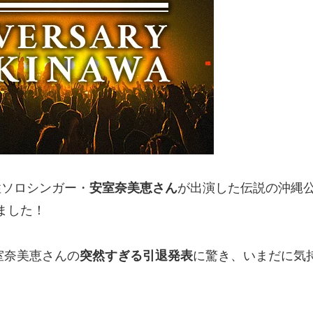
性ソロシンガー・
安室奈美恵さん
が出演した伝説の沖縄
ました！
室奈美恵さんの
突然すぎる引退発表
に驚き、いまだに気