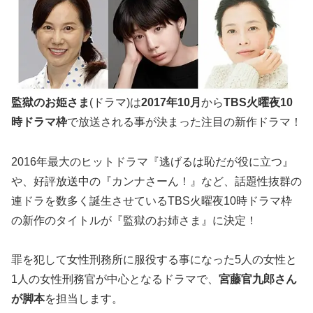
監獄のお姫さま
(ドラマ)は
2017年10月
から
TBS火曜夜10
時ドラマ枠
で放送される事が決まった注目の新作ドラマ！
2016年最大のヒットドラマ『逃げるは恥だが役に立つ』
や、好評放送中の『カンナさーん！』など、話題性抜群の
連ドラを数多く誕生させているTBS火曜夜10時ドラマ枠
の新作のタイトルが『監獄のお姉さま』に決定！
罪を犯して女性刑務所に服役する事になった5人の女性と
1人の女性刑務官が中心となるドラマで、
宮藤官九郎さん
が脚本
を担当します。