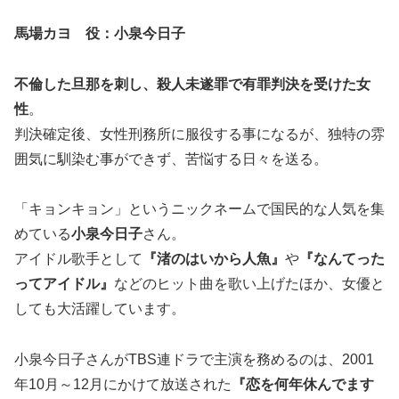
馬場カヨ 役：小泉今日子
不倫した旦那を刺し、殺人未遂罪で有罪判決を受けた女
性
。
判決確定後、女性刑務所に服役する事になるが、独特の雰
囲気に馴染む事ができず、苦悩する日々を送る。
「キョンキョン」というニックネームで国民的な人気を集
めている
小泉今日子
さん。
アイドル歌手として
『渚のはいから人魚』
や
『なんてった
ってアイドル』
などのヒット曲を歌い上げたほか、女優と
しても大活躍しています。
小泉今日子さんがTBS連ドラで主演を務めるのは、2001
年10月～12月にかけて放送された
『恋を何年休んでます