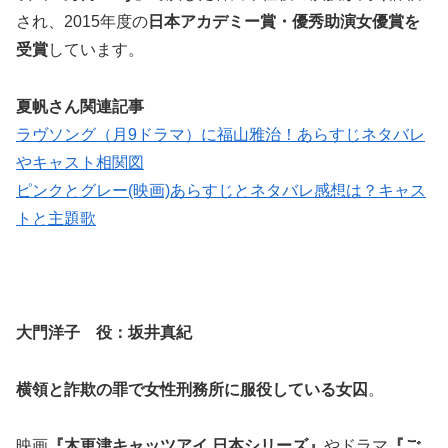
され、2015年度の
日本アカデミー賞・優秀助演女優賞を
受賞
しています。
夏帆さん関連記事
ラヴソング（月9ドラマ）に福山雅治！あらすじネタバレ
やキャスト相関図
ピンクとグレー(映画)あらすじとネタバレ感想は？キャス
トと主題歌
大門洋子 役：坂井真紀
横領と詐欺の罪で女性刑務所に服役している女囚
。
映画
『木更津キャッツアイ 日本シリーズ』
やドラマ
『ご