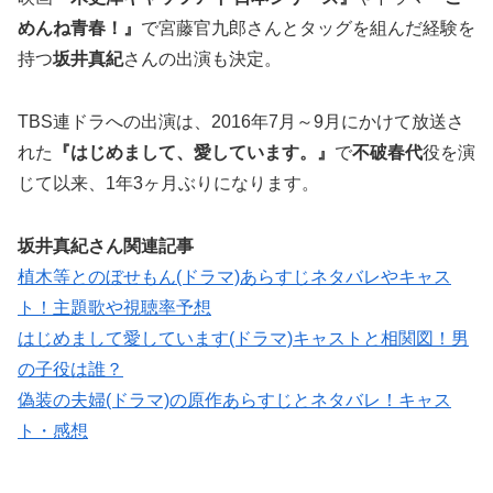
めんね青春！』
で宮藤官九郎さんとタッグを組んだ経験を
持つ
坂井真紀
さんの出演も決定。
TBS連ドラへの出演は、2016年7月～9月にかけて放送さ
れた
『はじめまして、愛しています。』
で
不破春代
役を演
じて以来、1年3ヶ月ぶりになります。
坂井真紀さん関連記事
植木等とのぼせもん(ドラマ)あらすじネタバレやキャス
ト！主題歌や視聴率予想
はじめまして愛しています(ドラマ)キャストと相関図！男
の子役は誰？
偽装の夫婦(ドラマ)の原作あらすじとネタバレ！キャス
ト・感想