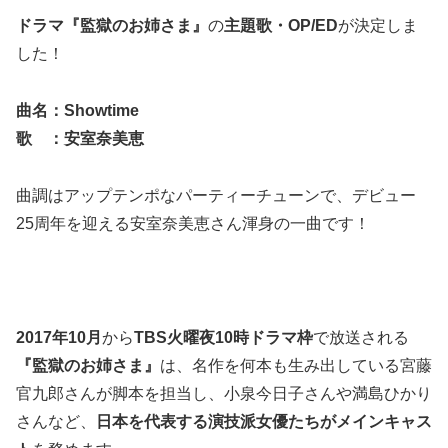
ドラマ『監獄のお姉さま』
の
主題歌・OP/ED
が決定しま
した！
曲名：Showtime
歌 ：安室奈美恵
曲調はアップテンポなパーティーチューンで、デビュー
25周年を迎える安室奈美恵さん渾身の一曲です！
2017年10月
から
TBS火曜夜10時ドラマ枠
で放送される
『監獄のお姉さま』
は、名作を何本も生み出している宮藤
官九郎さんが脚本を担当し、小泉今日子さんや満島ひかり
さんなど、
日本を代表する演技派女優たちがメインキャス