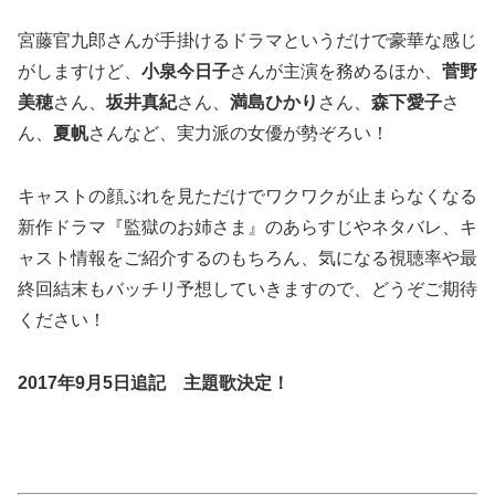
宮藤官九郎さんが手掛けるドラマというだけで豪華な感じ
がしますけど、
小泉今日子
さんが主演を務めるほか、
菅野
美穂
さん、
坂井真紀
さん、
満島ひかり
さん、
森下愛子
さ
ん、
夏帆
さんなど、実力派の女優が勢ぞろい！
キャストの顔ぶれを見ただけでワクワクが止まらなくなる
新作ドラマ『監獄のお姉さま』のあらすじやネタバレ、キ
ャスト情報をご紹介するのもちろん、気になる視聴率や最
終回結末もバッチリ予想していきますので、どうぞご期待
ください！
2017年9月5日追記 主題歌決定！