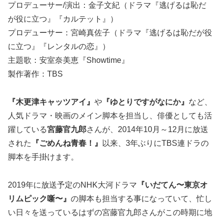
プロデューサー/演出：金子文紀（ドラマ『逃げるは恥だ
が役に立つ』『カルテット』）
プロデューサー：宮崎真佐子（ドラマ『逃げるは恥だが役
に立つ』『レンタルの恋』）
主題歌：安室奈美恵『Showtime』
製作著作：TBS
『木更津キャッツアイ』
や
『ゆとりですがなにか』
など、
人気ドラマ・映画のメイン脚本を担当し、俳優としても活
躍している
宮藤官九郎
さんが、2014年10月～12月に放送
された
『ごめんね青春！』
以来、3年ぶりにTBS連ドラの
脚本を手掛けます。
2019年に放送予定のNHK大河ドラマ
『いだてん〜東京オ
リムピック噺〜』
の脚本も担当する事になっていて、忙し
い日々を送っているはずの宮藤官九郎さんがこの時期に地