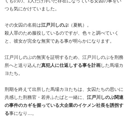
くものの、1人だけ浮いた存在になっている女囚の事をい
つも気にかけていました。
その女囚の名前は
江戸川しのぶ
（夏帆）。
殺人罪のため服役しているのですが、色々と調べていく
と、彼女が完全な無実である事が明らかになります。
江戸川しのぶの無実を証明するため、江戸川しのぶを刑務
所へと送り込んだ
真犯人に仕返しする事を計画
した馬場カ
ヨたち。
刑期を終えて出所した馬場カヨたちは、女囚たちの思いに
共感した刑務官・若井ふたばと一緒に、
江戸川しのぶ関連
の事件のカギを握っている大企業のイケメン社長を誘拐す
る
事になり…。