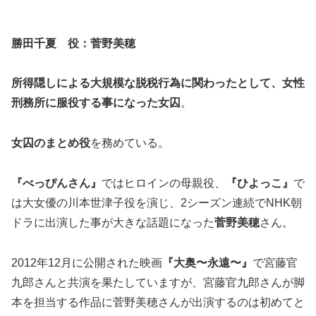
勝田千夏 役：菅野美穂
所得隠しによる大規模な脱税行為に関わったとして、女性
刑務所に服役する事になった女囚
。
女囚のまとめ役
を務めている。
『べっぴんさん』
ではヒロインの母親役、
『ひよっこ』
で
は大女優の川本世津子役を演じ、2シーズン連続でNHK朝
ドラに出演した事が大きな話題になった
菅野美穂
さん。
2012年12月に公開された映画
『大奥〜永遠〜』
で宮藤官
九郎さんと共演を果たしていますが、宮藤官九郎さんが脚
本を担当する作品に菅野美穂さんが出演するのは初めてと