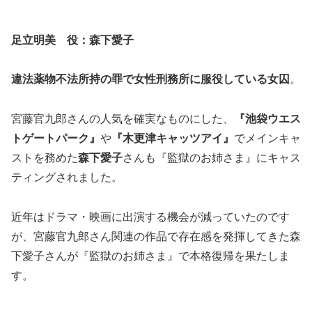
足立明美 役：森下愛子
違法薬物不法所持の罪で女性刑務所に服役している女囚
。
宮藤官九郎さんの人気を確実なものにした、
『池袋ウエス
トゲートパーク』
や
『木更津キャッツアイ』
でメインキャ
ストを務めた
森下愛子
さんも『監獄のお姉さま』にキャス
ティングされました。
近年はドラマ・映画に出演する機会が減っていたのです
が、宮藤官九郎さん関連の作品で存在感を発揮してきた森
下愛子さんが『監獄のお姉さま』で本格復帰を果たしま
す。