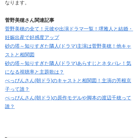
なります。
菅野美穂さん関連記事
菅野美穂の全て！元彼や出演ドラマ一覧！堺雅人と結婚・
妊娠出産で好感度アップ
砂の塔～知りすぎた隣人(ドラマ)主演は菅野美穂！他キャ
ストと相関図
砂の塔～知りすぎた隣人(ドラマ)あらすじとネタバレ！気
になる視聴率と主題歌は？
べっぴんさん(朝ドラ)のキャストと相関図！主演の芳根京
子って誰？
べっぴんさん(朝ドラ)の原作モデルや脚本の渡辺千穂って
誰？