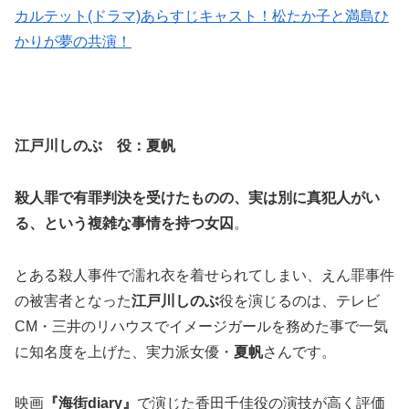
カルテット(ドラマ)あらすじキャスト！松たか子と満島ひ
かりが夢の共演！
江戸川しのぶ 役：夏帆
殺人罪で有罪判決を受けたものの、実は別に真犯人がい
る、という複雑な事情を持つ女囚
。
とある殺人事件で濡れ衣を着せられてしまい、えん罪事件
の被害者となった
江戸川しのぶ
役を演じるのは、テレビ
CM・三井のリハウスでイメージガールを務めた事で一気
に知名度を上げた、実力派女優・
夏帆
さんです。
映画
『海街diary』
で演じた香田千佳役の演技が高く評価