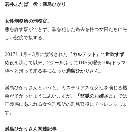
若井ふたば 役：満島ひかり
女性刑務所の刑務官
。
悪を許す事ができず、罪を犯した過去を持つ女囚たちに厳
しい態度で接する。
2017年1月～3月に放送された
『カルテット』
で
世吹すず
め
役を演じて以来、2クールぶりにTBS火曜夜10時ドラマ
枠へと帰って来る事になった
満島ひかり
さん。
満島ひかりさんというと、ミステリアスな女性を演じる機
会が多かったように思いますが、
『監獄のお姉さま』
では
正義感にあふれる女性刑務所の刑務官役にチャレンジしま
す。
満島ひかりさん関連記事