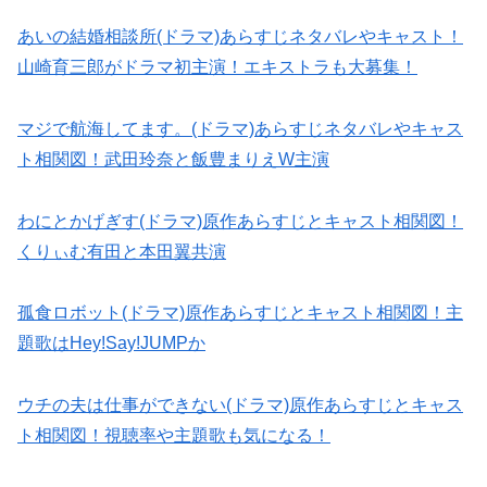
あいの結婚相談所(ドラマ)あらすじネタバレやキャスト！
山崎育三郎がドラマ初主演！エキストラも大募集！
マジで航海してます。(ドラマ)あらすじネタバレやキャス
ト相関図！武田玲奈と飯豊まりえW主演
わにとかげぎす(ドラマ)原作あらすじとキャスト相関図！
くりぃむ有田と本田翼共演
孤食ロボット(ドラマ)原作あらすじとキャスト相関図！主
題歌はHey!Say!JUMPか
ウチの夫は仕事ができない(ドラマ)原作あらすじとキャス
ト相関図！視聴率や主題歌も気になる！