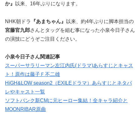
か』
以来、16年ぶりになります。
NHK朝ドラ
『あまちゃん』
以来、約4年ぶりに脚本担当の
宮藤官九郎
さんとタッグを組む事になった小泉今日子さん
の演技にどうぞご注目ください。
小泉今日子さん関連記事
スーパーサラリーマン左江内氏(ドラマ)あらすじとキャス
ト！原作は藤子Ｆ不二雄
HiGH&LOW season2（EXILEドラマ）あらすじとネタバ
レやキャスト一覧
ソフトバンク新CMに元ヒーロー集結！全キャラ紹介と
MOONRIBAR原曲