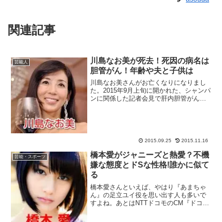
関連記事
川島なお美が死去！死因の病名は
芸能人
胆管がん！年齢や夫と子供は
川島なお美さんがお亡くなりになりまし
た。2015年9月上旬に開かれた、シャンパ
ンに関係した記者会見で肝内胆管がん手
術を受けて以来、久しぶりにマスコミの
前に姿を現しましたが、その時の『激や
せ』ぶりに、世間では心配の声が上がっ
ていました。その一...
2015.09.25
2015.11.16
橋本愛がジャニーズと熱愛？不機
芸能・スポーツ
嫌な態度とドSな性格!誰かに似て
る
橋本愛さんといえば、やはり『あまちゃ
ん』の足立ユイ役を思い出す人も多いで
すよね。あとはNTTドコモのCM『ドコモ
ダケ』でしょうか。若手女優として『あ
まちゃん』出演後、活躍が期待されてい