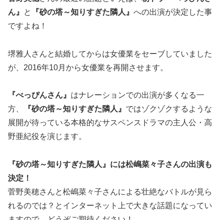
ん』
と
『砂の塔～知りすぎた隣人』
への出演が決定した事
ですよね！
堺雅人さんと結婚してからは女優業をセーブしていました
が、
2016年10月から女優業を再開
させます。
『べっぴんさん』
はナレーションでの出演が多くなる一
方、
『砂の塔～知りすぎた隣人』
ではゾクゾクするような
展開が待っている本格的なサスペンスドラマの主人公・高
野亜紀役を演じます。
『砂の塔～知りすぎた隣人』には松嶋菜々子さんの出演も
決定！
菅野美穂さんと松嶋菜々子さんによる壮絶なバトルが見ら
れるのでは？とインターネット上で大きな話題になってい
ますので、どうぞご期待ください！