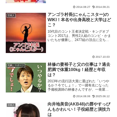
る橋本愛さんですが、ジャニーズとの熱
愛の噂や、インタビュ...
2014.08.27
2014.09.21
アンゴラ村長(にゃんこスター)の
芸能人
WIKI！本名や出身高校と大学はど
こ？
10代目のコント王者決定戦・キングオブ
コント2017は、男性2人組のコンビ・かま
いたちが優勝し、2477組の頂点に立ちま
した！結成14年目にして悲願の初優勝を
つかみ取ったかまいたちの勇姿に感動し
た視聴者も多かったかと思いますが、優
勝したかま...
2017.10.03
林修の妻裕子と父の仕事は？過去
芸能・スポーツ
肥満で体重100kg！経歴と年収
は？
2013年の流行語大賞に選ばれた「いつや
るか？今でしょ！」で一躍有名になった
予備校講師の林修さんですが、一発屋芸
人と違って豊富な知識をもつ人物ですか
2014.08.06
2025.06.12
ら、「今でしょ！」と言わなくても冠番
組をもつほどになっていますね。そんな
向井地美音(AKB48)の唇やすっぴ
芸能人
林先生ですが、普段あ...
んもかわいい！子役経歴と演技力
は