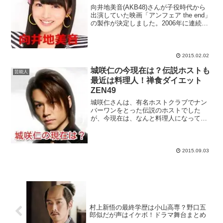
向井地美音(AKB48)さんが子役時代から
出演していた映画「アンフェア the end」
の製作が決定しました。2006年に連続ド
ラマとしてスタートした「アンフェア」
ですが、主人公の雪平夏見(篠原涼子)の長
女役として女優デビューした当時の向
井...
2015.02.02
城咲仁の今現在は？伝説ホストも
芸能人
最近は料理人！禅食ダイエット
ZEN49
城咲仁さんは、有名ホストクラブでナン
バーワンをとった伝説のホストでした
が、今現在は、なんと料理人になってい
るそうなんです！華やかな伝説ホスト時
代の本音や、料理人へと転身した今現在
の姿が気になります。城咲仁さんが料理
人として提案した、とても気...
2015.09.03
村上新悟の最終学歴は小山高専？野口五
郎似だが声はイケボ！ドラマ舞台まとめ