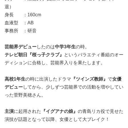
退）
身長 ：160cm
血液型 ：AB
事務所 ：研音
芸能界デビュー
したのは
中学
3
年生
の時。
テレビ朝日『桜っ子クラブ』
というバラエティ番組のオー
ディションに合格し、芸能界入りを果たします。
高校1年生
の時に出演したドラマ
『ツインズ教師』
で
女優
デビュー
してから、少しずつ芸能界での活動を増やしてい
った菅野美穂さん。
主演
に起用された
『イグアナの娘』
の青島リカ役で見せた
演技が話題となって以降、女優として大ブレイク！