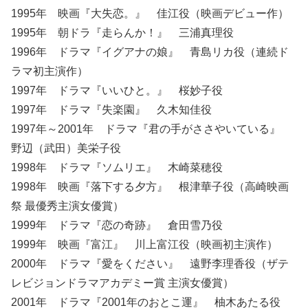
1995年 映画『大失恋。』 佳江役（映画デビュー作）
1995年 朝ドラ『走らんか！』 三浦真理役
1996年 ドラマ『イグアナの娘』 青島リカ役（連続ド
ラマ初主演作）
1997年 ドラマ『いいひと。』 桜妙子役
1997年 ドラマ『失楽園』 久木知佳役
1997年～2001年 ドラマ『君の手がささやいている』
野辺（武田）美栄子役
1998年 ドラマ『ソムリエ』 木崎菜穂役
1998年 映画『落下する夕方』 根津華子役（高崎映画
祭 最優秀主演女優賞）
1999年 ドラマ『恋の奇跡』 倉田雪乃役
1999年 映画『富江』 川上富江役（映画初主演作）
2000年 ドラマ『愛をください』 遠野李理香役（ザテ
レビジョンドラマアカデミー賞 主演女優賞）
2001年 ドラマ『2001年のおとこ運』 柚木あたる役