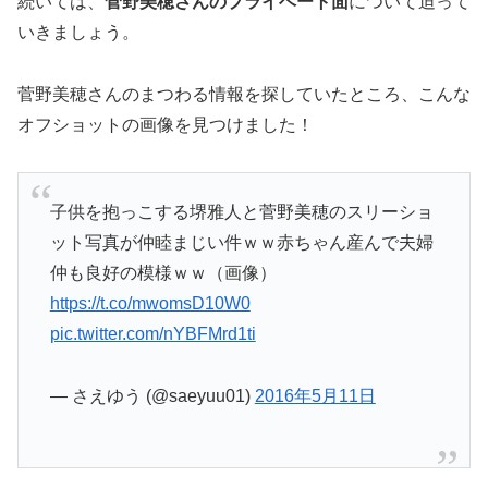
続いては、
菅野美穂さんのプライベート面
について迫って
いきましょう。
菅野美穂さんのまつわる情報を探していたところ、こんな
オフショットの画像を見つけました！
子供を抱っこする堺雅人と菅野美穂のスリーショ
ット写真が仲睦まじい件ｗｗ赤ちゃん産んで夫婦
仲も良好の模様ｗｗ（画像）
https://t.co/mwomsD10W0
pic.twitter.com/nYBFMrd1ti
— さえゆう (@saeyuu01)
2016年5月11日