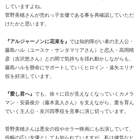
していますよね。
菅野美穂さんが売れっ子女優である事を再確認していただ
けたかと思います。
『アルジャーノンに花束を』
では知的障がい者の主人公・
藤島ハル（ユースケ・サンタマリアさん）と恋人・高岡晴
彦（吉沢悠さん）との間で気持ちを揺れ動かしながらも、
藤島ハルを懸命にサポートしていくヒロイン・遠矢エリナ
役を好演しています。
『愛し君へ』
でも、徐々に目が見えなくなっていくカメラ
マン・安曇俊介（藤木直人さん）を支えながら、愛を育ん
でいく主人公・友川四季役を見事に演じ切っています。
菅野美穂さんは悪女の役やホラー映画にも出演していて、
役幅の広い女優としても知られていますが、私は健気なヒ