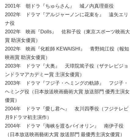
2001年 朝ドラ『ちゅらさん』 城ノ内真理亜役
2002年 ドラマ『アルジャーノンに花束を』 遠矢エリ
ナ役
2002年 映画『Dolls』 佐和子役（東京スポーツ映画大
賞 助演女優賞）
2002年 映画『化粧師 KEWAISHI』 青野純江役（報知
映画賞 助演女優賞）
2003年 ドラマ『大奥』 天璋院篤子役（ザテレビジョ
ンドラマアカデミー賞 主演女優賞）
2003年 ドラマ『フジ子・ヘミングの軌跡』 フジ子・
ヘミング役（日本放送映画藝術大賞 放送部門 優秀主演女
優賞）
2004年 ドラマ『愛し君へ』 友川四季役（フジテレビ
月9ドラマ初主演作）
2004年 ドラマ『海峡を渡るバイオリン』 南伊子役
（日本放送映画藝術大賞 放送部門 最優秀主演女優賞）