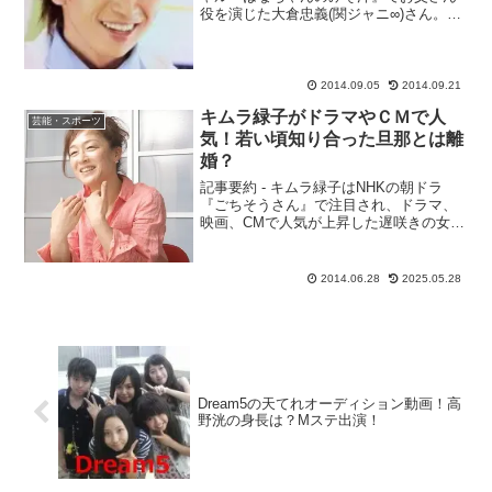
役を演じた大倉忠義(関ジャニ∞)さん。妻
役に尾野真千子さん、娘役に芦田愛菜ち
ゃんという配役で、妻の病気と向かい合
いながら、葛藤に耐え、家族の幸せを感
じ、妻亡き後の...
2014.09.05
2014.09.21
キムラ緑子がドラマやＣＭで人
芸能・スポーツ
気！若い頃知り合った旦那とは離
婚？
記事要約 - キムラ緑子はNHKの朝ドラ
『ごちそうさん』で注目され、ドラマ、
映画、CMで人気が上昇した遅咲きの女優
です。- 彼女は大学の演劇部で出会った脚
本家・演出家のマキノノゾミと結婚し、
噂が原因で一度離婚しましたが、2010年
2014.06.28
2025.05.28
に再婚しま...
Dream5の天てれオーディション動画！高
野洸の身長は？Mステ出演！