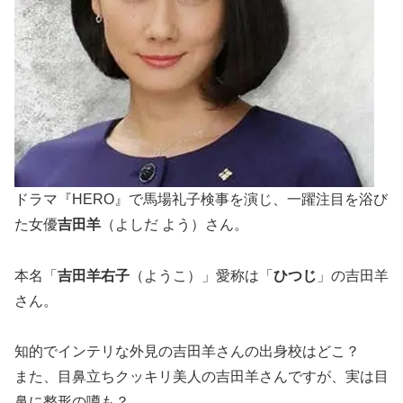
ドラマ『HERO』で馬場礼子検事を演じ、一躍注目を浴び
た女優
吉田羊
（よしだ よう）さん。
本名「
吉田羊右子
（ようこ）」愛称は「
ひつじ
」の吉田羊
さん。
知的でインテリな外見の吉田羊さんの出身校はどこ？
また、目鼻立ちクッキリ美人の吉田羊さんですが、実は目
鼻に整形の噂も？