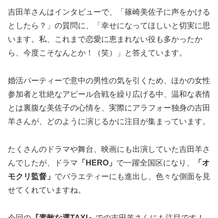
吉田羊さんはインタビューで、「篠崎美佐子に声をかける
としたら？」の質問に、「幸せになってほしいと切実に思
います。私、これまで恋愛に恵まれない役も多かったか
ら、今度こそなんとか！（笑）」と答えています。
婚活パーティーで意中の男性の気を引くため、ほかの女性
参加者と壮絶なアピール合戦を繰り広げる中、温和な表情
とは裏腹な美佐子の心情を、実際にアラフォー独身の吉田
羊さんが、どのように演じるかに注目が集まっています。
たくさんのドラマや舞台、映画にも出演していた吉田羊さ
んでしたが、ドラマ
「HERO」
で一躍全国区になり、
「オ
モクリ監督」
でバラエティーにも進出し、色々な側面を見
せてくれていますね。
今回の
『素敵な選TAXI』
での吉田羊さんにも注目です！