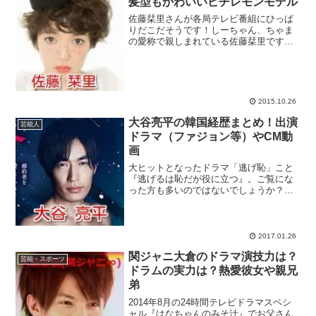
髪型もかわいいピチレモンモデル
佐藤栞里さんが各局テレビ番組にひっぱ
りだこだそうです！しーちゃん、ちゃま
の愛称で親しまれている佐藤栞里です
が、どんな経歴でどんな人物なのでしょ
うか？芸能界の大御所といわれる方々か
らも気に入られているようで、次々にメ
ジャーな番組に登場していま...
2015.10.26
大谷亮平の韓国経歴まとめ！出演
芸能人
ドラマ（ファジョン等）やCM動
画
大ヒットとなったドラマ「逃げ恥」こと
『逃げるは恥だが役に立つ』。ご覧にな
った方も多いのではないでしょうか？ド
ラマに出演していた星野源さんが一躍人
気者になりましたが、一方、対照的なワ
イルドさが魅力の風見役を演じた大谷亮
平さんが気になった方も多...
2017.01.26
関ジャニ大倉のドラマ演技力は？
芸能・スポーツ
ドラムの実力は？熱愛彼女や親兄
弟
2014年8月の24時間テレビドラマスペシ
ャル『はなちゃんのみそ汁』でお父さん