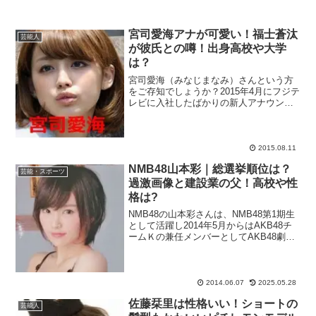
宮司愛海アナが可愛い！福士蒼汰
芸能人
が彼氏との噂！出身高校や大学
は？
宮司愛海（みなじまなみ）さんという方
をご存知でしょうか？2015年4月にフジテ
レビに入社したばかりの新人アナウンサ
ーなのですが、3月放送の『僕らの音楽』
の企画、『入社式2015スペシャルライ
ブ』でたびたび映し出される新入社員と
して注目されま...
2015.08.11
NMB48山本彩｜総選挙順位は？
芸能・スポーツ
過激画像と建設業の父！高校や性
格は?
NMB48の山本彩さんは、NMB48第1期生
として活躍し2014年5月からはAKB48チ
ームＫの兼任メンバーとしてAKB48劇場
にも出演しています。300人を超すAKBグ
ループの中で今もっとも注目されている
一人です。これまではNMB48とし...
2014.06.07
2025.05.28
佐藤栞里は性格いい！ショートの
芸能人