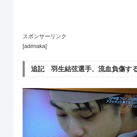
スポンサーリンク
[ad#naka]
追記 羽生結弦選手、流血負傷す