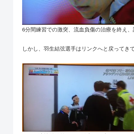
6分間練習での激突、流血負傷の治療を終え、
しかし、羽生結弦選手はリンクへと戻ってき