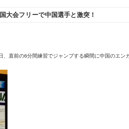
中国大会フリーで中国選手と激突！
日、直前の6分間練習でジャンプする瞬間に中国のエン
。