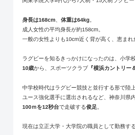
関東学院大学時代から7人制・15人制ラグビ
身長は
168
cm
、
体重は
64
kg
。
成人女性の平均身長が約158cm。
一般の女性よりも10cm近く背が高く、恵ま
ラグビーを知るきっかけになったのは、小学校
10
歳
から、スポーツクラブ
『横浜カントリー
中学校時代はラグビー競技と並行する形で陸
ユース強化選手に選出されるなど、神奈川県
100ｍを
12
秒台
で走破する
俊足
。
現在は立正大学・大学院の職員として勤務す