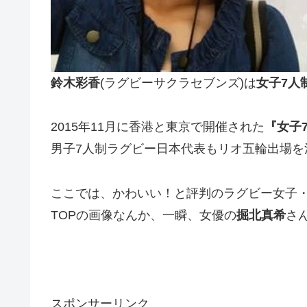
鈴木彩香
(ラグビーサクラセブンズ)は
女子7人
2015年11月に香港と東京で開催された
『女子
男子7人制ラグビー日本代表もリオ五輪出場
ここでは、かわいい！と評判のラグビー女子
TOPの画像なんか、一瞬、女優の
掘北真希
さ
スポンサーリンク