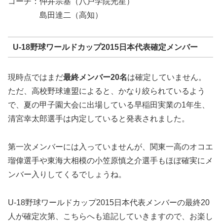
コーチ：仲井宗基（八戸学院光星）
島田達二（高知）
U-18野球ワールドカップ2015日本代表確定メンバー
現時点ではまだ
最終メンバー20名
は確定していません。
ただ、高校野球連盟によると、かなり絞られているよう
で、夏の甲子園大会に出場している早稲田実業の1年生、
清宮幸太郎選手は内定
していると発表されました。
第一次メンバーには入っていませんが、
関東一高のオコエ
瑠偉選手や東海大相模の小笠原慎之介選手もほぼ確実にメ
ンバー入り
してくるでしょうね。
U-18野球ワールドカップ2015日本代表メンバーの最終20
人が確定次第、こちらへも追記していきますので、お楽し