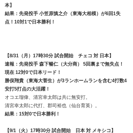
本】
結果
：先発投手 小笠原慎之介（東海大相模）が6回1失
点！10対1で日本勝利！
【8/31（月）17時30分 試合開始 チェコ 対 日本】
速報
：先発投手 森下暢仁（大分商） 5回裏まで無失点！
現在 12対0で日本リード！
勝俣翔貴（東海大菅生）が3ランホームランを含む4打数4
安打5打点の大活躍！
オコエ瑠偉、清宮幸太郎は共に無安打。
清宮幸太郎に代打、郡司裕也（仙台育英）。
結果
：15対0で日本勝利！
【9/1（火）17時30分 試合開始 日本 対 メキシコ】