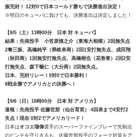
振完封！ 12対0で日本コールド勝ちで決勝進出決定！
※明日のキューバに負けても、決勝進出は決定しました！
【9/5（土）13時00分 日本 対 キューバ】
結果
：先発投手 小笠原慎之介（東海大相模）2回無失点
2奪三振、高橋純平（県岐阜商）2回1安打無失点、成田翔
（秋田商）1回無安打無失点、高橋樹也（花巻東）2回2安
打無失点、森下暢仁（大分商）2回無失点。
日本、完封リレー！9対0で日本勝利！
8戦全勝でアメリカとの決勝へ！
【9/6（日）18時00分 日本 対 アメリカ】
速報
：先発投手 佐藤世那（仙台育英） 4回表まで4安打2
失点！現在 0対2でアメリカリード！
日本は
オコエ瑠偉
選手の
スーパーファインプレー
で先制点
のピンチを守りきるも、佐藤世那投手のフォーク対策をア