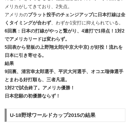
メリカがしてきており、
2失点
。
アメリカの
プラット投手のチェンジアップに日本打線は全
くタイミングが合わず
、わずか
1安打
に抑えられている。
6回裏：日本の打線がやっと繋がり、4連打で1得点！1対2
でアメリカリードは変わらず。
5回表から登板の上野翔太郎(中京大中京) が好投！流れを
日本に引き寄せる。
結果
9回裏、清宮幸太郎選手、平沢大河選手、オコエ瑠偉選手
とまわる好打順も、三者凡退。
1対2で試合終了。アメリカ優勝！
日本悲願の初優勝ならず！
U-18野球ワールドカップ2015の結果