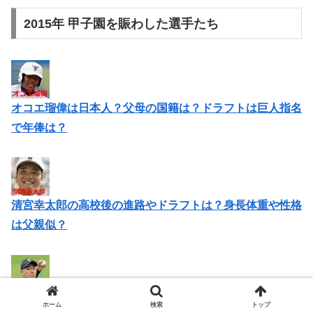
2015年 甲子園を賑わした選手たち
オコエ瑠偉は日本人？父母の国籍は？ドラフトは巨人指名
で年俸は？
清宮幸太郎の高校後の進路やドラフトは？身長体重や性格
は父親似？
小笠原慎之介の身長体重や出身中学は？ドラフトは巨人が
ホーム
検索
トップ