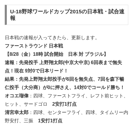
U-18野球ワールドカップ2015の日本戦・試合速
報
日本戦の速報が入ってきたら、更新します。
ファーストラウンド 日本戦
【8/28（金）18時 試合開始 日本 対 ブラジル】
速報
：先発投手 上野翔太郎(中京大中京) 6回表まで無失
点！現在 9対0で日本リード！
結果
：先発上野翔太郎投手が6回を無失点、7回を森下暢
仁投手（大分商）が0に押さえ、14対0でコールド勝ち！
オコエ瑠偉
：四球、ファーストフライ、
レフト前ヒット
、
ヒット
、サードゴロ
2安打1打点
清宮幸太郎
：四球、センターフライ、四球、
タイムリー内
野安打
、三振
1安打1打点