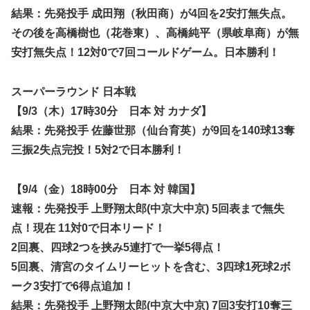
結果
：先発投手 成田翔（秋田商）が4回を2安打無失点。
その後を高橋樹也（花巻東）、高橋純平（県岐阜商）が無
安打無失点！12対0で7回コールドゲーム。日本勝利！
スーパーラウンド 日本戦
【9/3（木）17時30分 日本 対 カナダ】
結果
：先発投手 佐藤世那（仙台育英）が9回を140球13奪
三振2失点完投！5対2で日本勝利！
【9/4（金）18時00分 日本 対 韓国】
速報
：先発投手 上野翔太郎(中京大中京) 5回表まで無失
点！現在 11対0で日本リード！
2回裏、四球2つを挟み5連打で一挙5得点！
5回裏、清宮のタイムリーヒットを含む、3四球1死球2ボ
ーク3安打で6得点追加！
結果
：先発投手 上野翔太郎(中京大中京) 7回3安打10奪三