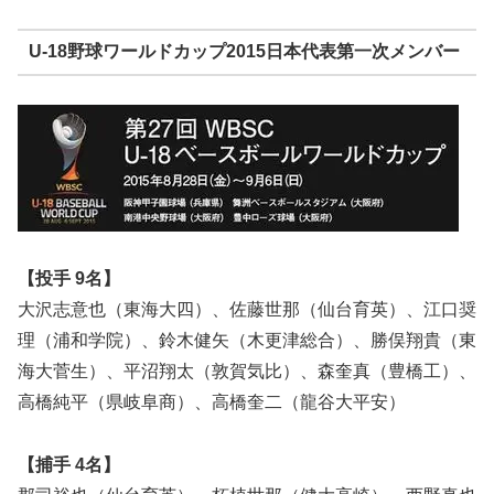
U-18野球ワールドカップ2015日本代表第一次メンバー
【投手 9名】
大沢志意也（東海大四）、佐藤世那（仙台育英）、江口奨
理（浦和学院）、鈴木健矢（木更津総合）、勝俣翔貴（東
海大菅生）、平沼翔太（敦賀気比）、森奎真（豊橋工）、
高橋純平（県岐阜商）、高橋奎二（龍谷大平安）
【捕手 4名】