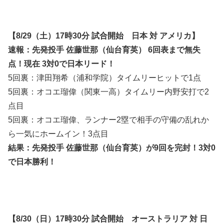
【8/29（土）17時30分 試合開始 日本 対 アメリカ】
速報
：先発投手 佐藤世那（仙台育英） 6回表まで無失
点！現在 3対0で日本リード！
5回裏：津田翔希（浦和学院）タイムリーヒットで1点
5回裏：オコエ瑠偉（関東一高）タイムリー内野安打で2
点目
5回裏：オコエ瑠偉、ランナー2塁で相手の守備の乱れか
ら一気にホームイン！3点目
結果
：先発投手 佐藤世那（仙台育英）が9回を完封！3対0
で日本勝利！
【8/30（日）17時30分 試合開始 オーストラリア 対 日