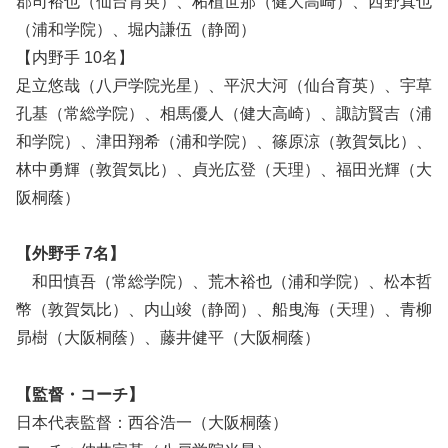
郡司裕也（仙台育英）、柘植世那（健大高崎）、西野真也
（浦和学院）、堀内謙伍（静岡）
【内野手 10名】
足立悠哉（八戸学院光星）、平沢大河（仙台育英）、宇草
孔基（常総学院）、相馬優人（健大高崎）、諏訪賢吉（浦
和学院）、津田翔希（浦和学院）、篠原涼（敦賀気比）、
林中勇輝（敦賀気比）、貞光広登（天理）、福田光輝（大
阪桐蔭）
【外野手 7名】
和田慎吾（常総学院）、荒木裕也（浦和学院）、松本哲
幣（敦賀気比）、内山竣（静岡）、船曳海（天理）、青柳
昴樹（大阪桐蔭）、藤井健平（大阪桐蔭）
【監督・コーチ】
日本代表監督：西谷浩一（大阪桐蔭）