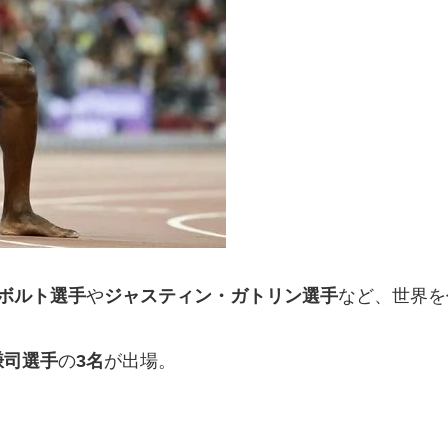
ボルト選手
や
ジャスティン・ガトリン選手
など、世界を
謙司選手
の
3
名
が出場。