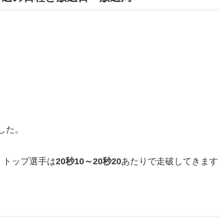
でした。
、トップ選手は
20秒10～20秒20
あたりで走破してきます