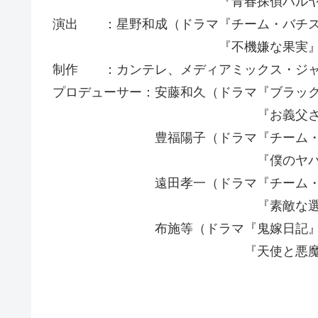
『青春探偵ハルヤ～大人の悪
演出 ：星野和成（ドラマ『チーム・バチス
『不機嫌な果実』
制作 ：カンテレ、メディアミックス・ジ
プロデューサー：安藤和久（ドラマ『ブラッ
『お義父さんと呼ば
豊福陽子（ドラマ『チーム・バチ
『僕のヤバイ妻
遠田孝一（ドラマ『チーム・バチ
『素敵な選TAXI
布施等（ドラマ『鬼嫁日記
『天使と悪魔 未解決事