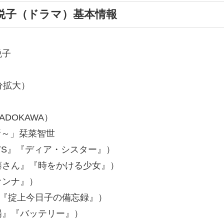
悦子（ドラマ）基本情報
悦子
0分拡大）
DOKAWA）
場所～」栞菜智世
YS』『ディア・シスター』）
藤さん』『時をかける少女』）
オンナ』）
上今日子の備忘録』）
バッテリー』）