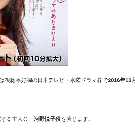
マ)は視聴率好調の日本テレビ・水曜ドラマ枠で
2016年1
躍する主人公・
河野悦子役
を演じます。