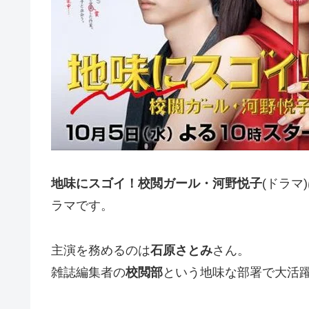
地味にスゴイ！校閲ガール・河野悦子
(ドラ
ラマです。
主演を務めるのは
石原さとみ
さん。
雑誌編集者の
校閲部
という地味な部署で大活