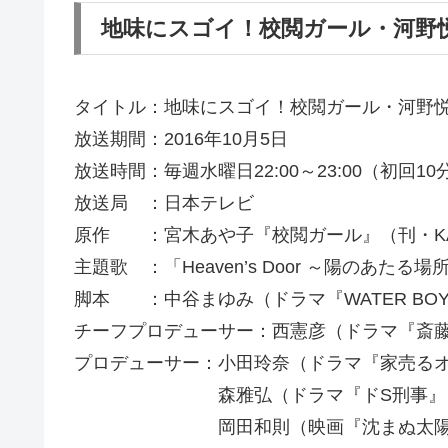
地味にスゴイ！校閲ガール・河野
タイトル：地味にスゴイ！校閲ガール・河野
放送期間：2016年10月5日
放送時間：毎週水曜日22:00～23:00（初回1
放送局 ：日本テレビ
原作 ：宮木あや子『校閲ガール』（刊・KA
主題歌 ：「Heaven’s Door ～陽のあたる
脚本 ：中谷まゆみ（ドラマ『WATER BO
チーフプロデューサー：西憲彦（ドラマ『斎
プロデューサー：小田玲奈（ドラマ『家売る
森雅弘（ドラマ『ドS刑事』『掟
岡田和則（映画『沈まぬ太陽』『