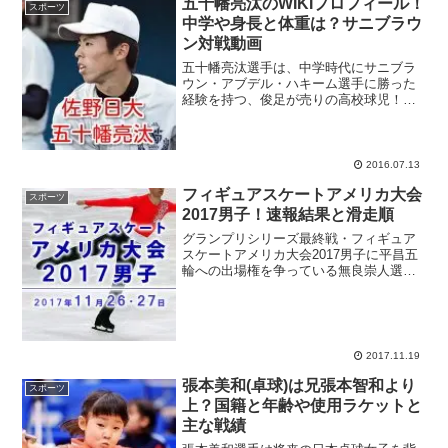
五十幡亮汰のWIKIプロフィール！
スポーツ
中学や身長と体重は？サニブラウ
ン対戦動画
五十幡亮汰選手は、中学時代にサニブラ
ウン・アブデル・ハキーム選手に勝った
経験を持つ、俊足が売りの高校球児！プ
ロ野球チームのスカウト陣からも大きな
期待が懸けられています。春の選抜に4
度、夏の甲子園に6度出場している強豪
校・佐野日大の硬式野球部...
2016.07.13
フィギュアスケートアメリカ大会
スポーツ
2017男子！速報結果と滑走順
グランプリシリーズ最終戦・フィギュア
スケートアメリカ大会2017男子に平昌五
輪への出場権を争っている無良崇人選手
がエントリー！ソチ五輪金メダリストの
羽生結弦選手と今シーズン絶好調の宇野
昌磨選手が平昌五輪フィギュア男子日本
代表の有力候補となっ...
2017.11.19
張本美和(卓球)は兄張本智和より
スポーツ
上？国籍と年齢や使用ラケットと
主な戦績