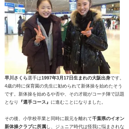
早川さくら
選手は
1997年3月17日生まれの大阪出身
です。
4歳の時に保育園の先生に勧められて新体操を始めたそう
です。新体操を始めるや否や、その才能がコーチ陣で話題
となり
『選手コース』
に進むことになりました。
その後、小学校卒業と同時に親元を離れて
千葉県の
イオン
新体操クラブに所属
し、ジュニア時代は怪我に悩まされな