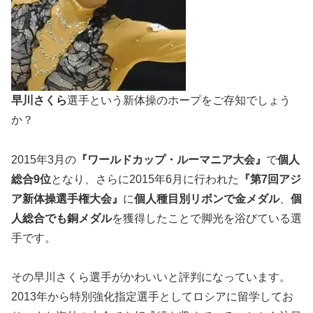
早川さくら
選手という
新体操のホープ
をご存知でしょう
か？
2015年3月の
『ワールドカップ・ルーマニア大会』
で
個人
総合
9位
となり、さらに2015年6月に行われた
『第7回アジ
ア新体操選手権大会』
に
個人種目別リボンで
金メダル
、
個
人総合でも
銅メダル
を獲得したことで脚光を浴びている選
手です。
その早川さくら選手がかわいいと評判になっています。
2013年から特別強化指定選手としてロシアに留学
してお