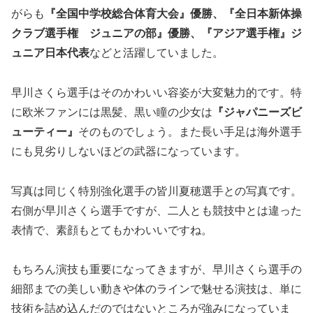
がらも
『全国中学校総合体育大会』
優勝
、『全日本新体操
クラブ選手権 ジュニアの部』
優勝
、『アジア選手権』
ジ
ュニア日本代表
などと活躍していました。
早川さくら選手はそのかわいい容姿が大変魅力的です。特
に欧米ファンには黒髪、黒い瞳の少女は
『ジャパニーズビ
ューティー』
そのものでしょう。また長い手足は海外選手
にも見劣りしないほどの武器になっています。
写真は同じく特別強化選手の皆川夏穂選手との写真です。
右側が早川さくら選手ですが、二人とも競技中とは違った
表情で、素顔もとてもかわいいですね。
もちろん演技も重要になってきますが、早川さくら選手の
細部までの美しい動きや体のラインで魅せる演技は、単に
技術を詰め込んだのではないところが強みになっていま