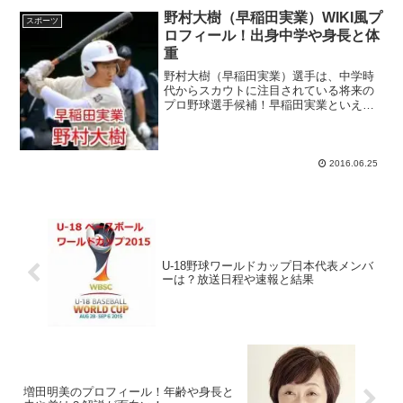
エフゲニア・メドベージェワ選手、昨季
野村大樹（早稲田実業）WIKI風プ
スポーツ
の世界ジュ...
ロフィール！出身中学や身長と体
重
野村大樹（早稲田実業）選手は、中学時
代からスカウトに注目されている将来の
プロ野球選手候補！早稲田実業といえ
ば、2006年に斎藤佑樹投手（北海道日本
ハムファイターズ）の活躍で全国制覇を
成し遂げたほか、2015年夏の甲子園では
清宮幸太郎選手を中...
2016.06.25
U-18野球ワールドカップ日本代表メンバ
ーは？放送日程や速報と結果
増田明美のプロフィール！年齢や身長と