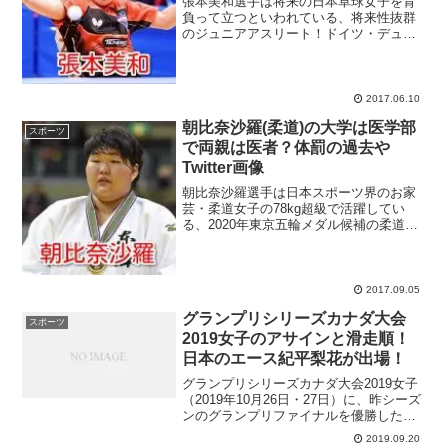
張本美和選手は将来の日本卓球女子を背
負って立つといわれている、将来性抜群
のジュニアアスリート！ドイツ・デュッ
セルドルフで開催された世界卓球2017で
は、石川佳純選手・吉村真晴選手のペア
が出場した混合ダブルスで金メダルを獲
得するなど、日本人選...
2017.06.10
朝比奈沙羅(柔道)の大学は医学部
スポーツ
で両親は医者？体罰の過去や
Twitter画像
朝比奈沙羅選手は日本スポーツ界のお家
芸・柔道女子の78kg超級で活躍してい
る、2020年東京五輪メダル候補の柔道
家！ハンガリーのブタペストで開催され
た世界柔道2017で、日本代表が金メダル8
個を含む計13個のメダルを獲得し、大き
な話題になっ...
2017.09.05
グランプリシリーズカナダ大会
スポーツ
2019女子のアサインと滑走順！
日本のエース紀平梨花が出場！
グランプリシリーズカナダ大会2019女子
（2019年10月26日・27日）に、昨シーズ
ンのグランプリファイナルを優勝した紀
平梨花選手と、四大陸選手権銅メダリス
2019.09.20
トの三原舞依選手が参戦！元世界女王の