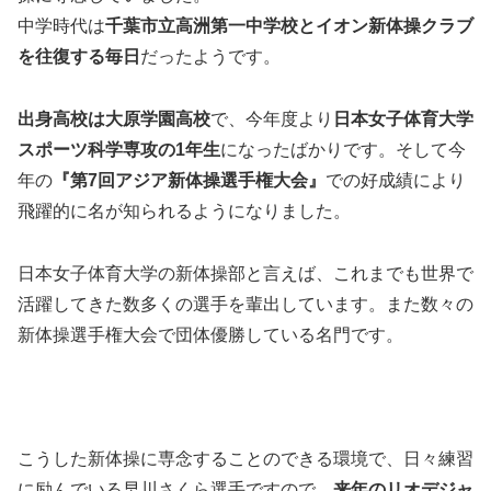
中学時代は
千葉市立高洲第一中学校
と
イオン新体操クラブ
を往復する毎日
だったようです。
出身高校は
大原学園高校
で、今年度より
日本女子体育大学
スポーツ科学専攻の1年生
になったばかりです。そして今
年の
『第7回アジア新体操選手権大会』
での好成績により
飛躍的に名が知られるようになりました。
日本女子体育大学の新体操部と言えば、これまでも世界で
活躍してきた数多くの選手を輩出しています。また数々の
新体操選手権大会で団体優勝している名門です。
こうした新体操に専念することのできる環境で、日々練習
に励んでいる早川さくら選手ですので、
来年のリオデジャ