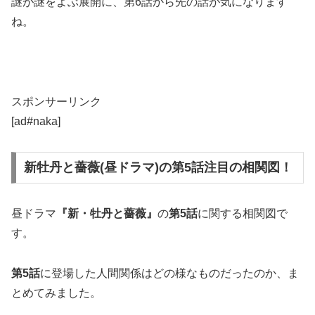
謎が謎をよぶ展開に、第6話から先の話が気になります
ね。
スポンサーリンク
[ad#naka]
新牡丹と薔薇(昼ドラマ)の第5話注目の相関図！
昼ドラマ
『新・牡丹と薔薇』
の
第
5
話
に関する相関図で
す。
第5話
に登場した人間関係はどの様なものだったのか、ま
とめてみました。