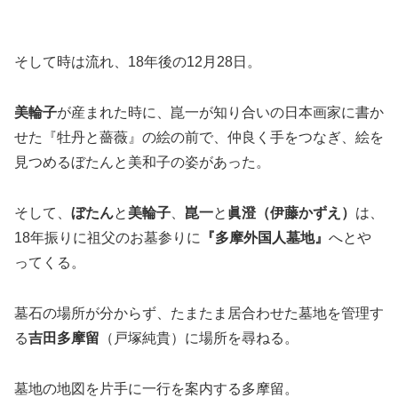
そして時は流れ、
18年後
の12月28日。
美輪子
が産まれた時に、崑一が知り合いの日本画家に書か
せた『牡丹と薔薇』の絵の前で、仲良く手をつなぎ、絵を
見つめるぼたんと美和子の姿があった。
そして、
ぼたん
と
美輪子
、
崑一
と
眞澄（伊藤かずえ）
は、
18年振りに祖父のお墓参りに
『多摩外国人墓地』
へとや
ってくる。
墓石の場所が分からず、たまたま居合わせた墓地を管理す
る
吉田多摩留
（戸塚純貴）に場所を尋ねる。
墓地の地図を片手に一行を案内する多摩留。