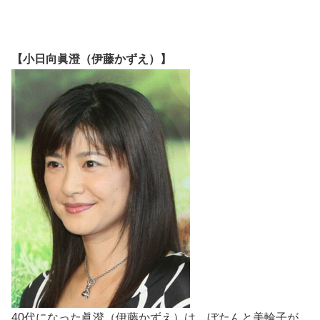
【小日向眞澄（伊藤かずえ）】
40代になった眞澄（伊藤かずえ）は、ぼたんと美輪子が