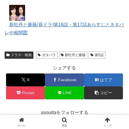
新牡丹と薔薇(昼ドラ)第16話・第17話あらすじとネタバ
レや相関図
ドラマ・映画
ボタバラ
新牡丹と薔薇
第5話
シェアする
X
Facebook
はてブ
Pocket
LINE
コピー
asoudaをフォローする
ホーム
検索
トップ