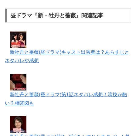
昼ドラマ『新・牡丹と薔薇』関連記事
新牡丹と薔薇(昼ドラマ)キャスト出演者は？あらすじと
ネタバレや感想
新牡丹と薔薇(昼ドラマ)第1話ネタバレ感想！演技が酷
い？相関図も