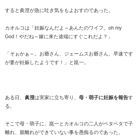
すると眞澄が急に吐き気をもよおすのであった。
カオルコは「妊娠なんだよ～あんたのワイフ。oh my
God！やだね～嫁に来た途端にすぐこれだよ？」
「そぉかぁ～。お爺さん、ジェームスお爺さん、早速です
が妻が妊娠したようです！」と崑一。
ある日、
眞澄
は実家に立ち寄り、
母・萌子に妊娠を報告
す
る。
そこで母・萌子に、崑一とカオルコの二人がベタベタで子
離れ、親離れができていない事を愚痴るのであった。