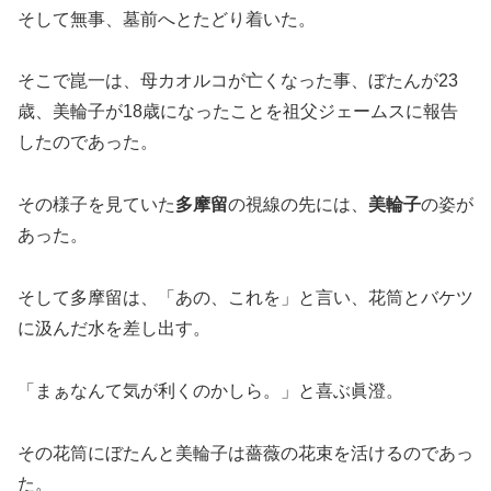
そして無事、墓前へとたどり着いた。
そこで崑一は、母カオルコが亡くなった事、ぼたんが23
歳、美輪子が18歳になったことを祖父ジェームスに報告
したのであった。
その様子を見ていた
多摩留
の視線の先には、
美輪子
の姿が
あった。
そして多摩留は、「あの、これを」と言い、花筒とバケツ
に汲んだ水を差し出す。
「まぁなんて気が利くのかしら。」と喜ぶ眞澄。
その花筒にぼたんと美輪子は薔薇の花束を活けるのであっ
た。