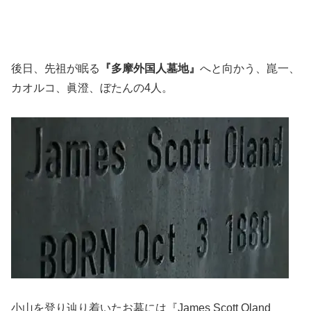
後日、先祖が眠る
『多摩外国人墓地』
へと向かう、崑一、
カオルコ、眞澄、ぼたんの4人。
小山を登り辿り着いたお墓には
『James Scott Oland