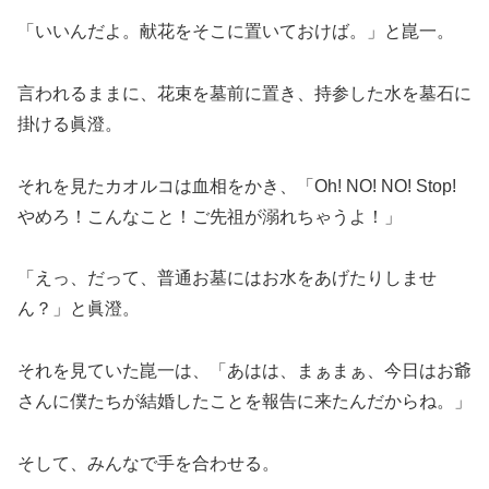
「いいんだよ。献花をそこに置いておけば。」と崑一。
言われるままに、花束を墓前に置き、持参した水を墓石に
掛ける眞澄。
それを見たカオルコは血相をかき、「Oh! NO! NO! Stop!
やめろ！こんなこと！ご先祖が溺れちゃうよ！」
「えっ、だって、普通お墓にはお水をあげたりしませ
ん？」と眞澄。
それを見ていた崑一は、「あはは、まぁまぁ、今日はお爺
さんに僕たちが結婚したことを報告に来たんだからね。」
そして、みんなで手を合わせる。