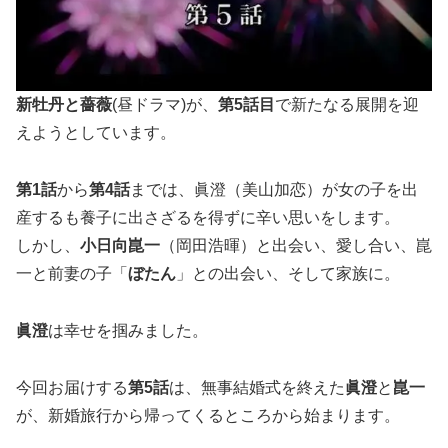
新牡丹と薔薇
(昼ドラマ)が、
第
5
話目
で新たなる展開を迎
えようとしています。
第
1
話
から
第
4
話
までは、眞澄（美山加恋）が女の子を出
産するも養子に出さざるを得ずに辛い思いをします。
しかし、
小日向崑一
（岡田浩暉）と出会い、愛し合い、崑
一と前妻の子「
ぼたん
」との出会い、そして家族に。
眞澄
は幸せを掴みました。
今回お届けする
第
5
話
は、無事結婚式を終えた
眞澄
と
崑一
が、新婚旅行から帰ってくるところから始まります。