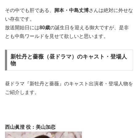
その中でも肝である、
脚本・中島丈博
さんは絶対に外せな
い存在です。
放送開始日には
80
歳
の誕生日を迎える御大ですが、是非
とも中島ワールドを見せて欲しいと思います。
新牡丹と薔薇（昼ドラマ）のキャスト・登場人
物
昼ドラマ『新牡丹と薔薇』のキャスト出演者・登場人物を
ご紹介します。
西山眞澄 役：美山加恋