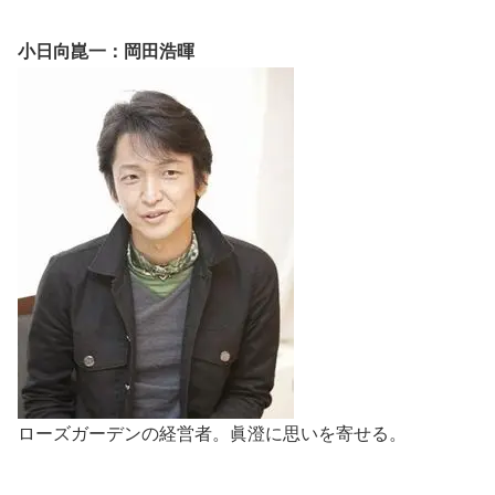
小日向崑一：岡田浩暉
ローズガーデンの経営者。眞澄に思いを寄せる。