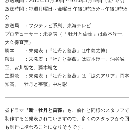
放送期間：2015年11月30日～2016年1月29日（全41話）
放送時間：毎週月曜日～金曜日 午後1時25分～午後1時55
分
放送局 ：フジテレビ系列、東海テレビ
プロデューサー：未発表（『 牡丹と薔薇 』は西本淳一、
大久保直実）
脚本 ：未発表（『牡丹と薔薇』は中島丈博）
演出 ：未発表（『牡丹と薔薇』は西本淳一、油谷誠
至、皆川智之、藤木靖之
主題歌 ：未発表（『牡丹と薔薇』は「涙のアリア」岡本
知高、「牡丹と薔薇」中村彰一
昼ドラマ
『新・牡丹と薔薇』
も、
前作と同様のスタッフで
制作
すると発表されていますので、多くのスタッフが今回
も制作に携わることになりそうです。