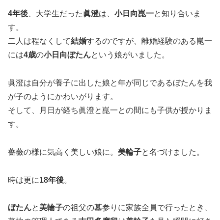
4
年後
、大学生だった
眞澄
は、
小日向崑一
と知り合いま
す。
二人は程なくして
結婚
するのですが、離婚経験のある崑一
には
4
歳
の
小日向ぼたん
という娘がいました。
眞澄は自分が養子に出した娘と年が同じであるぼたんを我
が子のようにかわいがります。
そして、月日が経ち眞澄と崑一との間にも子供が授かりま
す。
薔薇の様に気高く美しい娘に。
美輪子
と名づけました。
時は更に
18
年後
。
ぼたん
と
美輪子
の祖父の墓参りに家族全員で行ったとき、