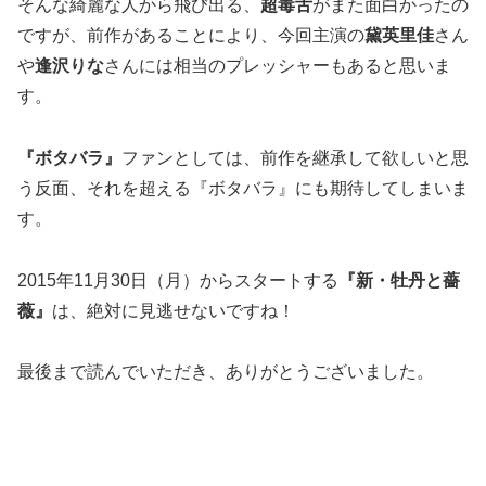
そんな綺麗な人から飛び出る、
超毒舌
がまた面白かったの
ですが、前作があることにより、今回主演の
黛英里佳
さん
や
逢沢りな
さんには相当のプレッシャーもあると思いま
す。
『ボタバラ』
ファンとしては、前作を継承して欲しいと思
う反面、それを超える『ボタバラ』にも期待してしまいま
す。
2015年11月30日（月）からスタート
する
『新・牡丹と薔
薇』
は、絶対に見逃せないですね！
最後まで読んでいただき、ありがとうございました。