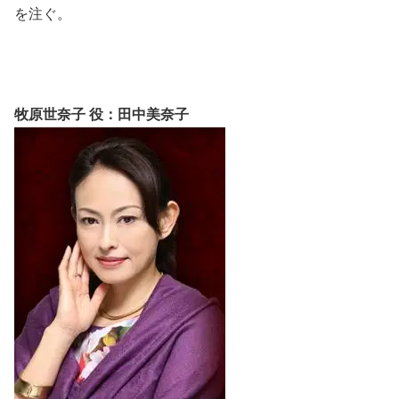
を注ぐ。
牧原世奈子 役：田中美奈子