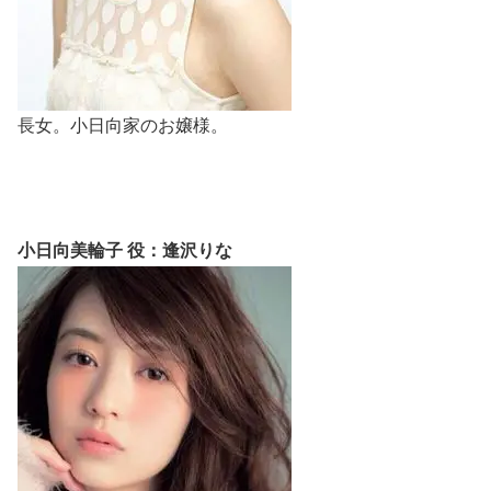
長女。小日向家のお嬢様。
小日向美輪子 役：逢沢りな