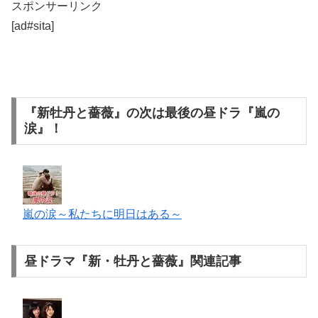
スポンサーリンク
[ad#sita]
『新牡丹と薔薇』の次は最後の昼ドラ『嵐の
涙』！
嵐の涙～私たちに明日はある～
昼ドラマ『新・牡丹と薔薇』関連記事