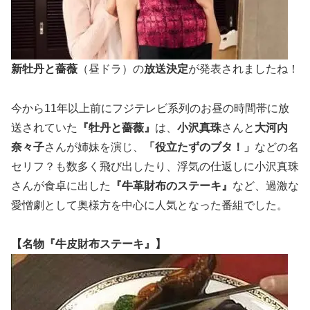
新牡丹と薔薇
（昼ドラ）の
放送決定
が発表されましたね！
今から11年以上前にフジテレビ系列のお昼の時間帯に放
送されていた
『牡丹と薔薇』
は、
小沢真珠
さんと
大河内
奈々子
さんが姉妹を演じ、
「役立たずのブタ！」
などの名
セリフ？も数多く飛び出したり、浮気の仕返しに小沢真珠
さんが食卓に出した
『牛革財布のステーキ』
など、過激な
愛憎劇として奥様方を中心に人気となった番組でした。
【名物『牛皮財布ステーキ』】