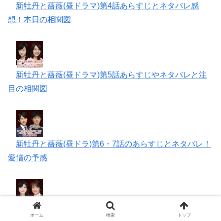
新牡丹と薔薇(昼ドラマ)第4話あらすじとネタバレ感
想！本日の相関図
新牡丹と薔薇(昼ドラマ)第5話あらすじやネタバレと注
目の相関図
新牡丹と薔薇(昼ドラ)第6・7話のあらすじとネタバレ！
愛憎の予感
新牡丹と薔薇(昼ドラマ)第8話・9話・10話のあらすじと
ホーム
検索
トップ