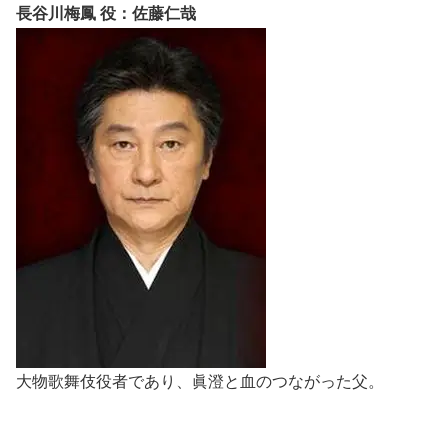
長谷川梅鳳 役：佐藤仁哉
大物歌舞伎役者であり、眞澄と血のつながった父。