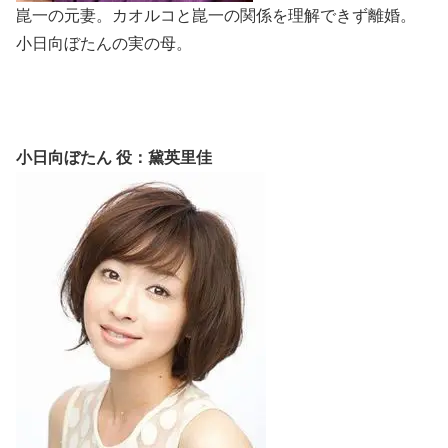
崑一の元妻。カオルコと崑一の関係を理解できず離婚。
小日向ぼたんの実の母。
小日向ぼたん 役：黛英里佳