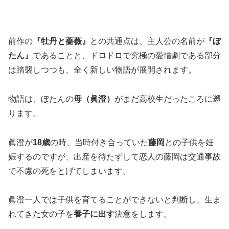
前作の
『牡丹と薔薇』
との共通点は、主人公の名前が
『ぼ
たん』
であることと、
ドロドロで究極の愛憎劇
である部分
は踏襲しつつも、全く新しい物語が展開されます。
物語は、ぼたんの
母（眞澄）
がまだ高校生だったころに遡
ります。
眞澄が
18
歳
の時、当時付き合っていた
藤岡
との子供を妊
娠するのですが、出産を待たずして恋人の藤岡は交通事故
で不慮の死をとげてしまいます。
眞澄一人では子供を育てることができないと判断し、生ま
れてきた女の子を
養子に出す
決意をします。