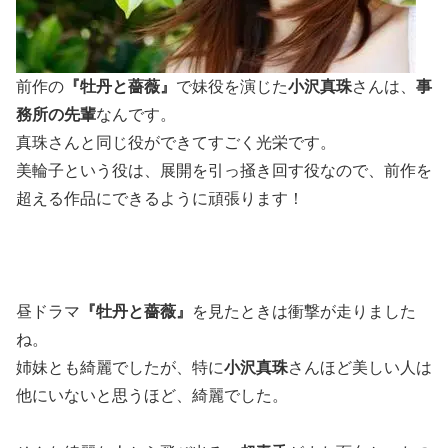
前作の
『牡丹と薔薇』
で妹役を演じた
小沢真珠
さんは、
事
務所の先輩
なんです。
真珠さんと同じ役ができてすごく光栄です。
美輪子という役は、展開を引っ掻き回す役なので、前作を
超える作品にできるように頑張ります！
昼ドラマ
『牡丹と薔薇』
を見たときは衝撃が走りました
ね。
姉妹とも綺麗でしたが、特に
小沢真珠
さんほど美しい人は
他にいないと思うほど、綺麗でした。