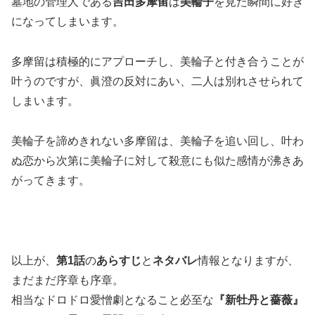
墓地の管理人である
吉田多摩留
は
美輪子
を見た瞬間に好き
になってしまいます。
多摩留は積極的にアプローチし、美輪子と付き合うことが
叶うのですが、眞澄の反対にあい、二人は別れさせられて
しまいます。
美輪子を諦めきれない多摩留は、美輪子を追い回し、叶わ
ぬ恋から次第に美輪子に対して殺意にも似た感情が沸きあ
がってきます。
以上が、
第1話
の
あらすじ
と
ネタバレ
情報となりますが、
まだまだ序章も序章。
相当なドロドロ愛憎劇となること必至な
『新牡丹と薔薇』