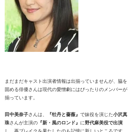
まだまだキャスト出演者情報は出揃っていませんが、脇を
固める俳優さんは現代の愛憎劇にはぴったりのメンバーが
揃っています。
田中美奈子
さんは、
『牡丹と薔薇』
で妹役を演じた
小沢真
珠
さんが主演の
『新・風のロンド』
に
野代麻美役で出演
し、再ブレイクを果たしたのも記憶に新しいところです。