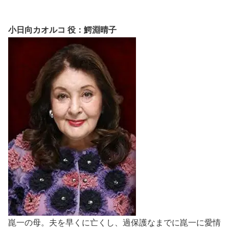
小日向カオルコ 役：鰐淵晴子
崑一の母。夫を早くに亡くし、過保護なまでに崑一に愛情