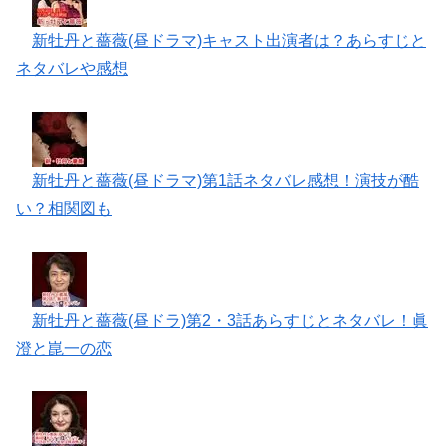
新牡丹と薔薇(昼ドラマ)キャスト出演者は？あらすじと
ネタバレや感想
新牡丹と薔薇(昼ドラマ)第1話ネタバレ感想！演技が酷
い？相関図も
新牡丹と薔薇(昼ドラ)第2・3話あらすじとネタバレ！眞
澄と崑一の恋