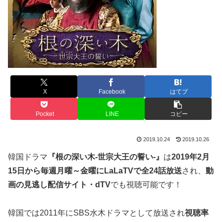
X
Facebook
はてブ
Pocket
LINE
コピー
2019.10.24
2019.10.26
韓国ドラマ
『根の深い木-世宗大王の誓い-』
は
2019年2月
15日から毎週月曜～金曜に
LaLaTV
で全24話放送
され、
動
画の見逃し配信サイト・
dTV
でも視聴可能です！
韓国では2011年にSBS水木ドラマとして放送され
視聴率