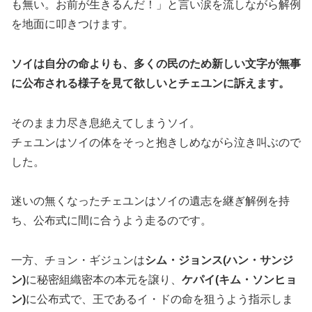
も無い。お前が生きるんだ！」と言い涙を流しながら解例
を地面に叩きつけます。
ソイは自分の命よりも、多くの民のため新しい文字が無事
に公布される様子を見て欲しいとチェユンに訴えます。
そのまま力尽き息絶えてしまうソイ。
チェユンはソイの体をそっと抱きしめながら泣き叫ぶので
した。
迷いの無くなったチェユンはソイの遺志を継ぎ解例を持
ち、公布式に間に合うよう走るのです。
一方、チョン・ギジュンは
シム・ジョンス(ハン・サンジ
ン)
に秘密組織密本の本元を譲り、
ケパイ(キム・ソンヒョ
ン)
に公布式で、王であるイ・ドの命を狙うよう指示しま