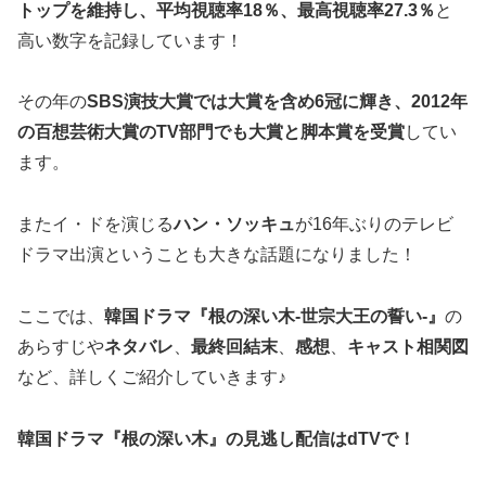
トップを維持し、平均視聴率
18
％、最高視聴率
27.3
％
と
高い数字を記録しています！
その年の
SBS演技大賞では大賞を含め
6
冠に輝き、2012年
の百想芸術大賞のTV部門でも大賞と脚本賞を受賞
してい
ます。
またイ・ドを演じる
ハン・ソッキュ
が16年ぶりのテレビ
ドラマ出演ということも大きな話題になりました！
ここでは、
韓国ドラマ『根の深い木-世宗大王の誓い-』
の
あらすじや
ネタバレ
、
最終回結末
、
感想
、
キャスト相関図
など、詳しくご紹介していきます♪
韓国ドラマ『根の深い木』の見逃し配信はdTVで！