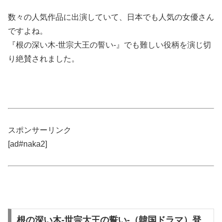
数々の人気作品に出演していて、日本でも人気の女優さん
ですよね。
『根の深い木-世宗大王の誓い-』でも難しい役柄を演じ切
り絶賛されました。
スポンサーリンク
[ad#naka2]
根の深い木-世宗大王の誓い-（韓国ドラマ）登