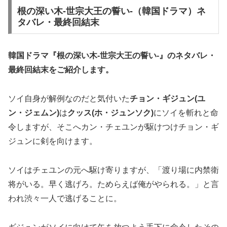
根の深い木-世宗大王の誓い-（韓国ドラマ）ネ
タバレ・最終回結末
韓国ドラマ『根の深い木-世宗大王の誓い-』の
ネタバレ・
最終回結末
をご紹介します。
ソイ自身が解例なのだと気付いた
チョン・ギジュン(ユ
ン・ジェムン)
は
クッス(ホ・ジュンソク)
にソイを斬れと命
令しますが、そこへカン・チェユンが駆けつけチョン・ギ
ジュンに剣を向けます。
ソイはチェユンの元へ駆け寄りますが、「渡り場に内禁衛
将がいる。早く逃げろ。ためらえば俺がやられる。」と言
われ渋々一人で逃げることに。