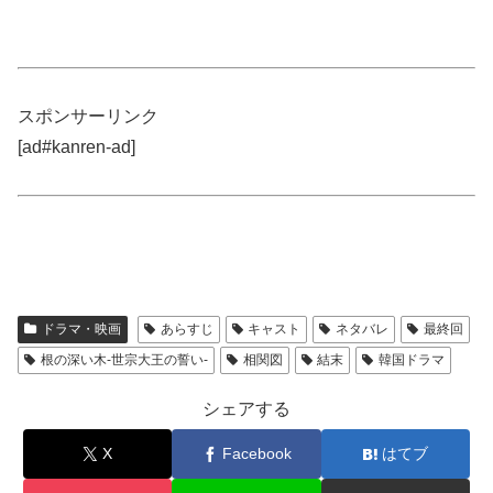
スポンサーリンク
[ad#kanren-ad]
ドラマ・映画
あらすじ
キャスト
ネタバレ
最終回
根の深い木-世宗大王の誓い-
相関図
結末
韓国ドラマ
シェアする
X
Facebook
はてブ