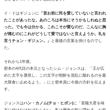
イ・ドはギジュンに
「昔お前に民を愛していないと言われ
たことがあったな。あのころは本当にそうかもしれぬと思
った。でも今は分かる、これこそが愛なのだ、こんなに胸
が痛むのにこれがどうして愛ではないと言えようか。礼を
言うチョン・ギジュン。」
と最後の言葉を掛けるのでし
た。
それから1年後。
密本の4代目の本元となったシム・ジョンスは、「王が広
めた文字を蔑視し、この文字が朝鮮を混乱に陥れるのを最
大限食い止めるよう。」にと密本員に今後の方針を伝えま
す。
ジョンスは
ハン・カノム(チョ・ヒボン)
に「首陽大君を味
方に付けなければならない。私は歴史の影に隠れる。お前