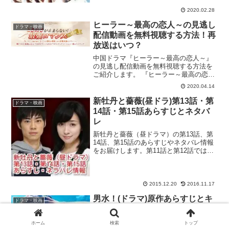
に放送され、平均視聴率6.8％、最高視聴
率...
2020.02.28
ヒーラー～最高の恋人～の見逃し
ドラマ・映画
配信動画を無料視聴する方法！再
放送はいつ？
中国ドラマ『ヒーラー～最高の恋人～』
の見逃し配信動画を無料視聴する方法を
ご紹介します。 『ヒーラー～最高の恋人
～』、第1話見逃したぁ！再放送や無料で
2020.04.14
初回から見られるサイトってあるかな？
dailymotionや9tsuは違法で怖いなぁ。合
新牡丹と薔薇(昼ドラ)第13話・第
ドラマ・映画
法...
14話・第15話あらすじとネタバ
レ
新牡丹と薔薇（昼ドラマ）の第13話、第
14話、第15話のあらすじやネタバレ情報
をお届けします。第11話と第12話では、
あれだけラブラブぶりを見せていた美輪
子と多摩留が、一気に破局へと向かう展
開が描かれていましたが、第13話からは
多摩留の愛情...
2015.12.20
2016.11.17
男水！(ドラマ)原作あらすじとキ
ドラマ・映画
ャスト！主演の榊秀平役は松田凌
に決定！
ホーム
検索
トップ