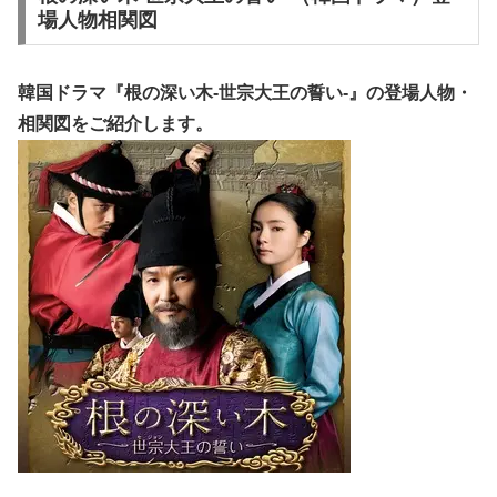
場人物相関図
韓国ドラマ『根の深い木-世宗大王の誓い-』の
登場人物・
相関図
をご紹介します。