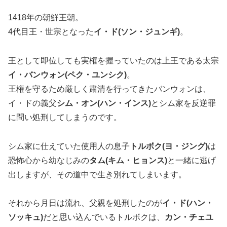
1418年の朝鮮王朝。
4代目王・世宗となった
イ・ド(ソン・ジュンギ)
。
王として即位しても実権を握っていたのは上王である太宗
イ・バンウォン(ペク・ユンシク)
。
王権を守るため厳しく粛清を行ってきたバンウォンは、
イ・ドの義父
シム・オン(ハン・インス)
とシム家を反逆罪
に問い処刑してしまうのです。
シム家に仕えていた使用人の息子
トルボク(ヨ・ジング)
は
恐怖心から幼なじみの
タム(キム・ヒョンス)
と一緒に逃げ
出しますが、その道中で生き別れてしまいます。
それから月日は流れ、父親を処刑したのが
イ・ド(ハン・
ソッキュ)
だと思い込んでいるトルボクは、
カン・チェユ