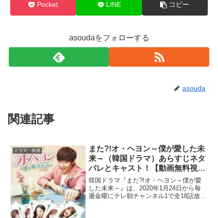
Pocket
LINE
コピー
asoudaをフォローする
asouda
関連記事
また?!オ・ヘヨン～僕が愛した未
ドラマ・映画
来～（韓国ドラマ）あらすじネタ
バレとキャスト！【動画無料視
聴】
韓国ドラマ『また?!オ・ヘヨン～僕が愛
した未来～』は、2020年1月24日から毎
週金曜にテレ朝チャンネル1で全18話放送
されていて、動画の見逃し配信サイト・
FODでも視聴可能です！韓国では2016年