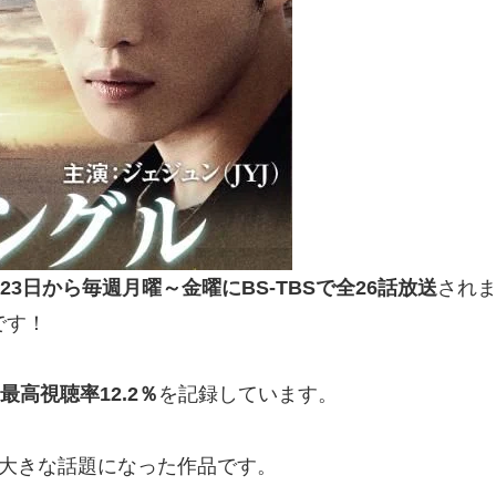
8月23日から毎週月曜～金曜に
BS-TBS
で全26話放送
され
です！
最高視聴率
12.2
％
を記録しています。
大きな話題になった作品です。