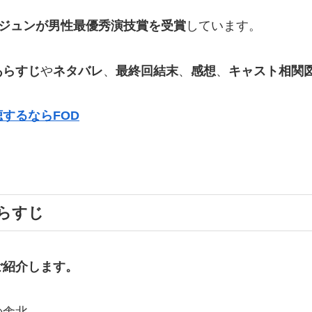
Sでジェジュンが男性最優秀演技賞を受賞
しています。
あらすじ
や
ネタバレ
、
最終回結末
、
感想
、
キャスト相関
するならFOD
らすじ
ご紹介します。
の舎北。