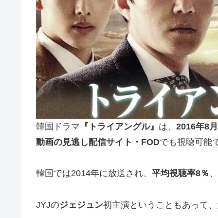
韓国ドラマ
『トライアングル』
は、
2016年
動画の見逃し配信サイト・
FOD
でも視聴可能
韓国では2014年に放送され、
平均視聴率
8
％
、
JYJの
ジェジュン
初主演ということもあって、