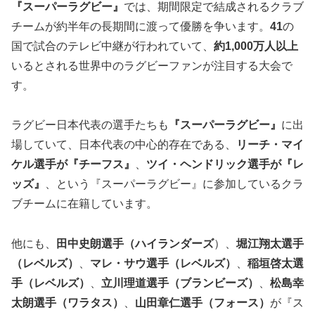
『スーパーラグビー』
では、
期間限定で結成されるクラブ
チームが約半年の長期間に渡って優勝を争います。
41
の
国で試合のテレビ中継が行われていて、
約
1,000万
人以上
いるとされる世界中のラグビーファンが注目する大会で
す。
ラグビー日本代表の選手たちも
『スーパーラグビー』
に出
場していて、日本代表の中心的存在である、
リーチ・マイ
ケル選手が『チーフス』
、
ツイ・ヘンドリック選手が『レ
ッズ』
、という『スーパーラグビー』に参加しているクラ
ブチームに在籍しています。
他にも、
田中史朗選手（ハイランダーズ
）、
堀江翔太選手
（レベルズ）
、
マレ・サウ選手（レベルズ）
、
稲垣啓太選
手（レベルズ）
、
立川理道選手（ブランビーズ）
、
松島幸
太朗選手（ワラタス）
、
山田章仁選手（フォース）
が『ス