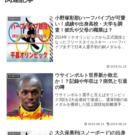
小野塚彩那(ハーフパイプ)が可愛
スポーツ
い！成績や出身高校・大学を調
査！彼氏や父母の職業は？
2014年ソチオリンピックから正式競技と
なったフリースタイルスキー・ハーフパ
イプ女子で日本人選手初の銅メダルを獲
得している小野塚彩那選手をピックアッ
プ！2017年にスペイン・シエラネバダで
開催された世界選手権を優勝し、2018年2
月開幕の平...
2018.01.22
ウサインボルト世界新か敗北
スポーツ
か！？記録や年収は？病気と引退
の噂
ウサインボルト選手と言えばオリンピッ
ク3冠を2大会連続で達成し、通算6個の金
メダルを獲得した陸上競技短距離選手で
す。人類最速の男との異名を持つにふさ
わしく、世界陸上でも金メダル8個を獲得
しています。8月22日から『世界陸上
2015北京』が開...
2015.08.21
2015.08.22
大久保勇利(スノーボード)の出身
スポーツ