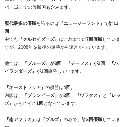
パー12』での優勝国も含みます。
歴代最多の優勝
を誇るのは
『ニュージーランド』
で
計
13
回
。
中でも
『クルセイダーズ』
はこれまでに
7
回優勝
していま
すが、2008年を最後の優勝から遠ざかっています。
他では、
『ブルーズ』が
3
回
、
『チーフス』が
2
回
、
『ハ
イランダーズ』が
1
回
優勝しています。
『オーストラリア』
の優勝は
4
回
。
内訳は、
『ブランビーズ』
が
2回
、
『ワラタス』
と
『レッ
ズ』
がそれぞれ
1
回
となっています。
『南アフリカ』
は
『ブルズ』
のみで、
計
3
回優勝
していま