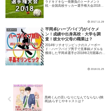
ラドキドキな一発勝負のトーナメント
戦・全国高校サッカー選手権大会2018の
開幕が迫ってきました！本田圭佑選手
（CFパチューカ）や長谷部誠選手（フラ
ンクフルト）といった日本代表の常連選
手が活躍した舞台として...
2017.11.29
平岡卓(ハープパイプ)がイケメ
スポーツ
ン！成績や出身高校・大学を調
査！彼女や父母の職業は？
2014年ソチオリンピックのスノーボー
ド・ハーフパイプ男子で見事銅メダルを
獲得した平岡卓選手が2018年2月開幕の平
昌オリンピックで2大会連続のメダル奪取
にチャレンジします！オリンピックだけ
じゃなく、X-GAMESやUSオープンとい
ったハイ...
2018.01.25
黒崎くんの言いなりになんてならない(映
画)あらすじやキャストは？