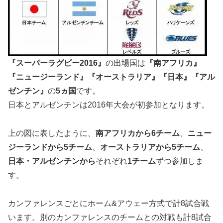
『スーパーラグビー2016』
の出場国は
『南アフリカ』
『ニュージーランド』『オーストラリア』『日本』『アル
ゼンチン』
の
5
ヵ国
です。
日本とアルゼンチンは2016年大会が初参加となります。
上の図に表したように、
南アフリカから
6
チーム
、
ニュー
ジーランドから
5
チーム
、
オーストラリアから
5
チーム
、
日本・アルゼンチンから
それぞれ
1
チーム
ずつ参加しま
す。
カンファレンスごとにホーム&アウェー方式で計8試合戦
います。別のカンファレンスのチームとの対戦も計8試合