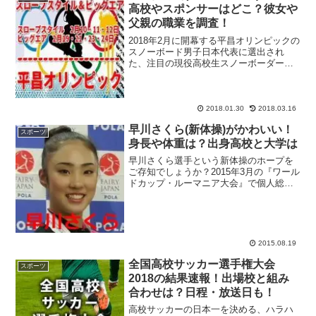
高校やスポンサーはどこ？彼女や
父親の職業を調査！
2018年2月に開幕する平昌オリンピックの
スノーボード男子日本代表に選出され
た、注目の現役高校生スノーボーダー・
大久保勇利選手をピックアップ！平昌オ
リンピックではスノーボード競技のスロ
ープスタイルとビッグエアの2種目に出場
する事が決まり、メ...
2018.01.30
2018.03.16
早川さくら(新体操)がかわいい！
スポーツ
身長や体重は？出身高校と大学は
早川さくら選手という新体操のホープを
ご存知でしょうか？2015年3月の『ワール
ドカップ・ルーマニア大会』で個人総合9
位となり、さらに2015年6月に行われた
『第7回アジア新体操選手権大会』に個人
種目別リボンで金メダル、個人総合でも
銅メダルを...
2015.08.19
全国高校サッカー選手権大会
スポーツ
2018の結果速報！出場校と組み
合わせは？日程・放送日も！
高校サッカーの日本一を決める、ハラハ