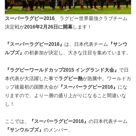
スーパーラグビー2016
、ラグビー世界最強クラブチーム
決定戦が
2016年2月26日に開幕
します！
『スーパーラグビー2016』
は、日本代表チーム
『サンウ
ルブズ』
の
初参加が決定
し、大きな注目を集めています。
『ラグビーワールドカップ2015 イングランド大会』
で日
本代表が大活躍した事で
ラグビー熱
が急騰中。ワールドカ
ップ後最初の国際大会が
『スーパーラグビー2016』
にな
りますので、より一層の盛り上がりになること間違いな
し！
ここでは、
『スーパーラグビー2016』
の日本代表チーム
『サンウルブズ』
のメンバー、