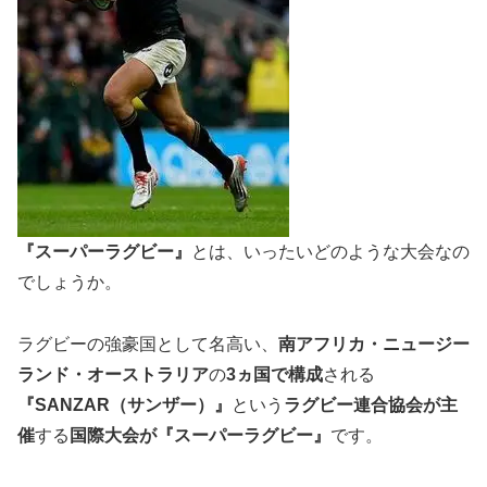
『スーパーラグビー』
とは、いったいどのような大会なの
でしょうか。
ラグビーの強豪国として名高い、
南アフリカ・ニュージー
ランド・オーストラリア
の
3
ヵ国で構成
される
『SANZAR（サンザー）』
という
ラグビー連合協会が主
催
する
国際大会が
『スーパーラグビー』
です。