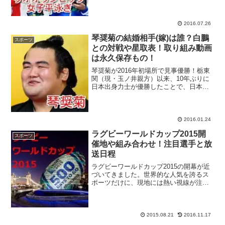
手、今シーズン絶好調の金藤理絵選手が
リオオリンピックでメダル獲得に挑戦し
ます。平泳ぎ女子100...
2016.07.26
琴奨菊の結婚相手(嫁)は誰？白鵬
スポーツ
との対戦や星取表！取り組み動画
は永久保存もの！
琴奨菊が2016年初場所で見事優勝！栃東
関（現・玉ノ井親方）以来、10年ぶりに
日本出身力士が優勝したことで、日本中
が沸きに沸いています。1984年生まれ
で、福岡県柳川市出身という経歴の琴奨
菊関。名門・佐渡ヶ嶽部屋の門を叩き、
2002年初場所...
2016.01.24
ラグビーワールドカップ2015開
スポーツ
催地や組み合わせ！注目選手と放
送日程
ラグビーワールドカップ2015の開幕が近
づいてきました。世界的な人気を誇るス
ポーツだけに、現地には熱い視線が注が
れることでしょう。今回は、そのラグビ
ーワールドカップ2015の開催地や組み合
わせについて、また、注目選手と放送日
程などについて、...
2015.08.21
2016.11.17