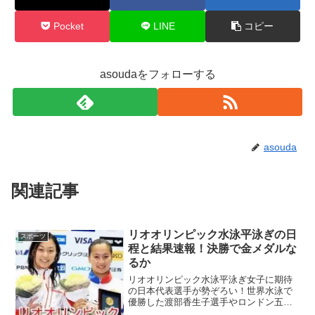
Pocket
LINE
コピー
asoudaをフォローする
asouda
関連記事
リオオリンピック水泳平泳ぎの日
スポーツ
程と結果速報！決勝で金メダルな
るか
リオオリンピック水泳平泳ぎ女子に期待
の日本代表選手が勢ぞろい！世界水泳で
優勝した渡部香生子選手やロンドン五輪
で3つのメダルをつかみ取った鈴木聡美選