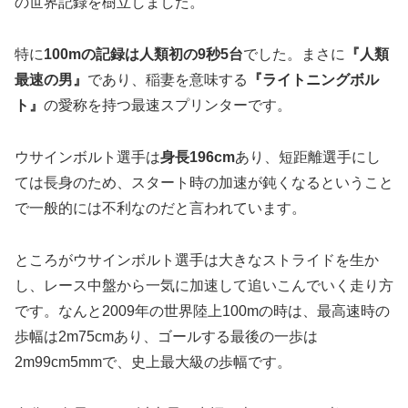
の世界記録を樹立しました。
特に
100mの記録は人類初の
9秒5台
でした。まさに
『人類
最速の男』
であり、稲妻を意味する
『ライトニングボル
ト』
の愛称を持つ最速スプリンターです。
ウサインボルト選手は
身長
196cm
あり、短距離選手にし
ては長身のため、スタート時の加速が鈍くなるということ
で一般的には不利なのだと言われています。
ところがウサインボルト選手は大きなストライドを生か
し、レース中盤から一気に加速して追いこんでいく走り方
です。なんと2009年の世界陸上100mの時は、最高速時の
歩幅は2m75cmあり、ゴールする最後の一歩は
2m99cm5mmで、史上最大級の歩幅です。