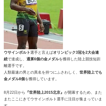
ウサインボルト
選手と言えば
オリンピック3冠を2大会連
続
で達成し、
通算
6個
の金メダル
を獲得した陸上競技短距
離選手です。
人類最速の男との異名を持つにふさわしく、
世界陸上でも
金メダル
8個
を獲得しています。
8月22日から
『世界陸上2015北京』
が開幕するため、また
またここにきてウサインボルト選手に注目が集まっていま
す