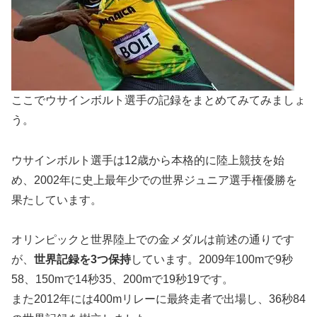
ここでウサインボルト選手の記録をまとめてみてみましょ
う。
ウサインボルト選手は
12歳から本格的に陸上競技を始
め
、2002年に
史上最年少での世界ジュニア選手権優勝
を
果たしています。
オリンピックと世界陸上での金メダルは前述の通りです
が、
世界記録を3つ保持
しています。2009年
100mで9秒
58、150mで14秒35、200mで19秒19
です。
また2012年には400mリレーに最終走者で出場し、36秒84