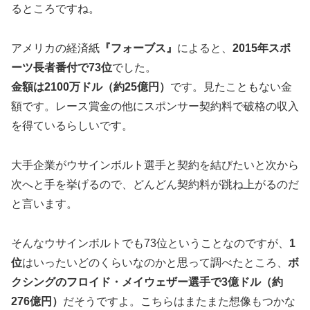
るところですね。
アメリカの経済紙
『フォーブス』
によると、
2015年スポ
ーツ長者番付で
73位
でした。
金額は2100万ドル（
約25億円
）
です。見たこともない金
額です。レース賞金の他にスポンサー契約料で破格の収入
を得ているらしいです。
大手企業がウサインボルト選手と契約を結びたいと次から
次へと手を挙げるので、どんどん契約料が跳ね上がるのだ
と言います。
そんなウサインボルトでも73位ということなのですが、
1
位
はいったいどのくらいなのかと思って調べたところ、
ボ
クシングのフロイド・メイウェザー選手で3億ドル（約
276億円）
だそうですよ。こちらはまたまた想像もつかな