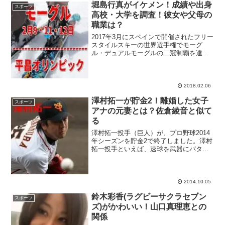
堀島行真がイケメン！成績や出身
スポーツ
高校・大学を調査！彼女や父母の
職業は？
2017年3月にスペインで開催されたフリー
スタイルスキーの世界選手権でモーグ
ル・デュアルモーグルの二冠制覇を達成
した堀島行真選手をピックアップ！2018
年2月に開幕する平昌オリンピックは、ス
ピードスケートの小平奈緒選手やジャン
プの高梨沙羅選...
2018.02.06
澤村拓一が貯金2！離婚した女子
スポーツ
アナの元妻とは？佐倉綾音と似て
る
澤村拓一投手（巨人）が、プロ野球2014
年シーズンを貯金2で終了しました。澤村
拓一投手といえば、速球を武器にバタバ
タと三振をとるイメージですが、これま
での成績は今ひとつパッとしませんでし
た。澤村選手のこれまでの成績や、結
婚・離婚を経験した元...
2014.10.05
鈴木彩香(ラグビーサクラセブン
スポーツ
ズ)がかわいい！山口真理恵との
関係