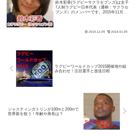
鈴木彩香(ラグビーサクラセブンズ)は女子
7人制ラグビー日本代表（通称：サクラセ
ブンズ）のメンバーです。2015年11月に
香港と東京で開催された『女子7人制ラグ
ビー アジア予選』で見事優勝し、リオ五
輪出場の切符を獲得したサクラセブン
ズ。男子7...
2015.12.05
2016.01.05
ラグビーワールドカップ2015開催地や組
み合わせ！注目選手と放送日程
ジャスティンガトリンが100mと200mで
世界新を狙う！年齢や身長は？