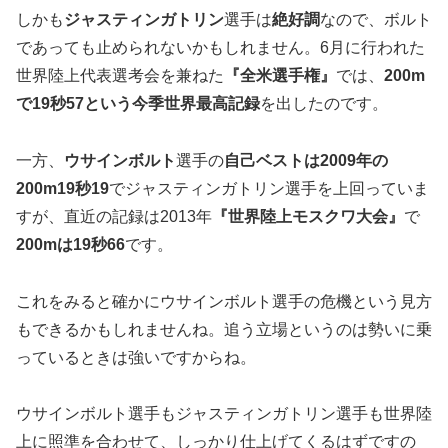
しかも
ジャスティンガトリン
選手は
絶好調
なので、
ボルト
であっても止められない
かもしれません。6月に行われた
世界陸上代表選考会を兼ねた
『全米選手権』
では、
200m
で
19秒57
という今季世界最高記録
を出したのです。
一方、
ウサインボルト
選手の
自己ベストは2009年の
200m19秒19
でジャスティンガトリン選手を上回っていま
すが、直近の記録は2013年
『世界陸上モスクワ大会』
で
200mは19秒66
です。
これをみると確かにウサインボルト選手の危機という見方
もできるかもしれませんね。追う立場というのは勢いに乗
っているときは強いですからね。
ウサインボルト選手もジャスティンガトリン選手も世界陸
上に照準を合わせて、しっかり仕上げてくるはずですの