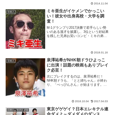
集...
2014.11.04
ミキ亜生がイケメンでかっこい
芸能人
い！彼女や出身高校・大学を調
査！
M-1グランプリ2017決勝で若手らしい勢
いのある漫才を披露し、3位という好結果
を残した兄弟お笑いコンビ・ミキの弟に
あたる亜生（あせい）さんをピックアッ
プ！ミキは、関西エリアを中心に大活躍
した人気司会者・上岡龍太郎さんの甥と
いう事でM-1グ...
2018.01.16
泉澤祐希がNHK朝ドラひよっこ
芸能人
に出演！話題の映画もありブレイ
ク必至！
次にブレイクするのは、泉澤祐希だ！
NHK朝ドラも、「とと姉ちゃん」が終わ
り、「べっぴんさん」が始まります。し
かし早くも、有村架純さん主演の次作
「ひよっこ」が発表されていますね。こ
の「ひよっこ」に出演が決定している泉
澤祐希さんですが、朝ドラ出...
2016.10.04
2017.04.03
東京ゲゲゲイ？日本エレキテル連
日本エレキテル連合
合ダメよ～ダメダメのダンス