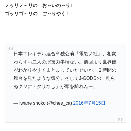
ノッリノ～リの お～いの～り♪
ゴッリゴ～リの ご～りやく！
日本エレキテル連合単独公演『電氣ノ社』、相変
わらずお二人の演技力半端ない。前回より世界観
がわかりやすくまとまっていたせいか、２時間の
舞台を見たような気分。そしてJ-GODSの「削ら
ぬクジにアタリなし」が頭を離れんー。
— iwane shoko (@ches_ca)
2016年7月15日