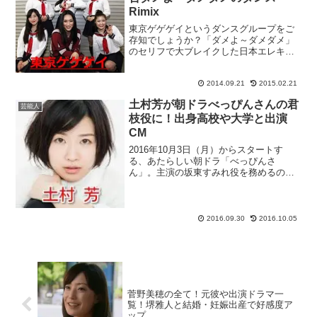
Rimix
東京ゲゲゲイというダンスグループをご
存知でしょうか？「ダメよ～ダメダメ」
のセリフで大ブレイクした日本エレキテ
ル連合の朱美ちゃんをダンスRimixした動
画で話題になっています。噂では超キレ
2014.09.21
2015.02.21
ッキレの朱美ちゃんが夜の街中でダンス
を披露しているよう...
土村芳が朝ドラべっぴんさんの君
芸能人
枝役に！出身高校や大学と出演
CM
2016年10月3日（月）からスタートす
る、あたらしい朝ドラ「べっぴんさ
ん」。主演の坂東すみれ役を務めるのは
芳根京子さんになりますが、土村芳さん
演じる田坂君枝は、すみれの女学校時代
の同級生で、戦後にすみれと共に会社を
興す創業メンバーとしてド...
2016.09.30
2016.10.05
菅野美穂の全て！元彼や出演ドラマ一
覧！堺雅人と結婚・妊娠出産で好感度ア
ップ