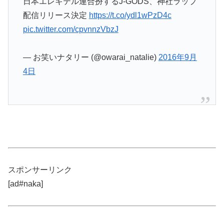
日本エレキテル連合扮するJ-GODS、神社ラップ
配信リリース決定
https://t.co/ydl1wPzD4c
pic.twitter.com/cpvnnzVbzJ
— お笑いナタリー (@owarai_natalie)
2016年9月
4日
スポンサーリンク
[ad#naka]