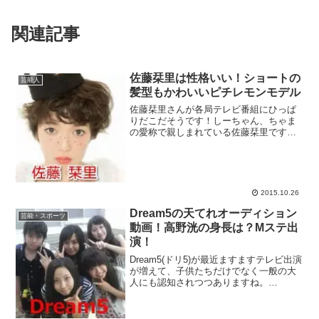
関連記事
佐藤栞里は性格いい！ショートの
芸能人
髪型もかわいいピチレモンモデル
佐藤栞里さんが各局テレビ番組にひっぱ
りだこだそうです！しーちゃん、ちゃま
の愛称で親しまれている佐藤栞里です
が、どんな経歴でどんな人物なのでしょ
うか？芸能界の大御所といわれる方々か
らも気に入られているようで、次々にメ
ジャーな番組に登場していま...
2015.10.26
Dream5の天てれオーディション
芸能・スポーツ
動画！高野洸の身長は？Mステ出
演！
Dream5(ドリ5)が最近ますますテレビ出演
が増えて、子供たちだけでなく一般の大
人にも認知されつつありますね。
Dream5(ドリ5)は、NHK教育テレビの『天
才てれびくんMAX』(通称、天てれ)の音
楽コーナー「MTK」でオーディションで