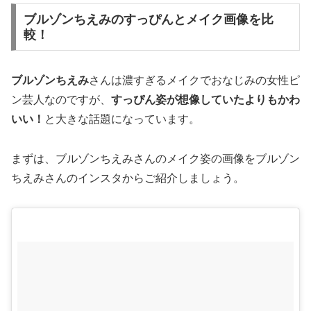
ブルゾンちえみのすっぴんとメイク画像を比
較！
ブルゾンちえみ
さんは濃すぎるメイクでおなじみの女性ピ
ン芸人なのですが、
すっぴん姿が想像していたよりもかわ
いい！
と大きな話題になっています。
まずは、ブルゾンちえみさんのメイク姿の画像をブルゾン
ちえみさんのインスタからご紹介しましょう。