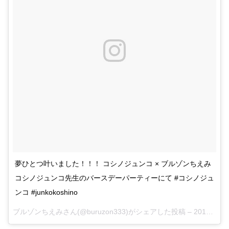
夢ひとつ叶いました！！！ コシノジュンコ × ブルゾンちえみ
コシノジュンコ先生のバースデーパーティーにて #コシノジュ
ンコ #junkokoshino
ブルゾンちえみさん(@buruzon333)がシェアした投稿 –
2016 8月 26 5:59午前 PDT