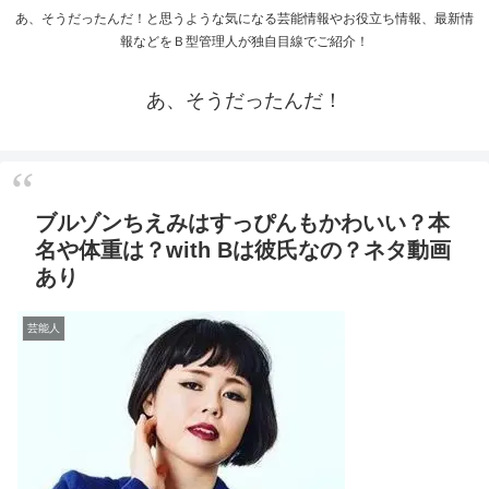
あ、そうだったんだ！と思うような気になる芸能情報やお役立ち情報、最新情
報などをＢ型管理人が独自目線でご紹介！
あ、そうだったんだ！
ブルゾンちえみはすっぴんもかわいい？本
名や体重は？with Bは彼氏なの？ネタ動画
あり
芸能人