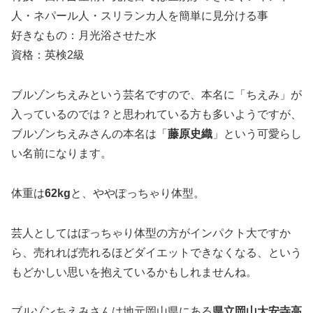
人・ネパール人・スリランカ人を簡単に見分ける事
好きなもの：月光浴させた水
資格：英検2級
ブルゾンちえみという芸名ですので、本名に「ちえみ」が
入っているのでは？と思われている方も多いようですが、
ブルゾンちえみさんの本名は「
藤原史織
」という可愛らし
い名前になります。
体重は
62kg
と、ややぽっちゃり体型。
芸人としてはぽっちゃり体型の方がインパクト大ですか
ら、売れれば売れるほどダイエットできなくなる、という
もどかしい思いを抱えているかもしれませんね。
ブルゾンちえみさんは地元岡山県にある
県立岡山大安寺高