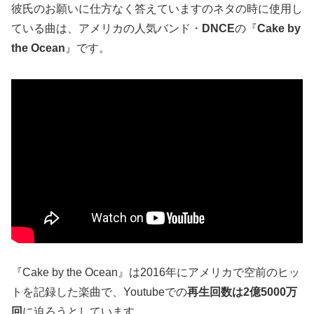
彼氏のお願いに仕方なく答えていますのネタの時に使用し
ている曲は、アメリカの人気バンド・
DNCE
の『
Cake by
the Ocean
』です。
『Cake by the Ocean』は2016年にアメリカで空前のヒッ
トを記録した楽曲で、Youtubeでの
再生回数は2億5000万
回
に迫ろうとしています。