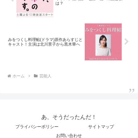
は？
みをつくし料理帖(ドラマ)原作あらすじと
キャスト！主演は北川景子から黒木華へ
ホーム
芸能人
あ、そうだったんだ！
プライバシーポリシー
サイトマップ
お問い合わせ