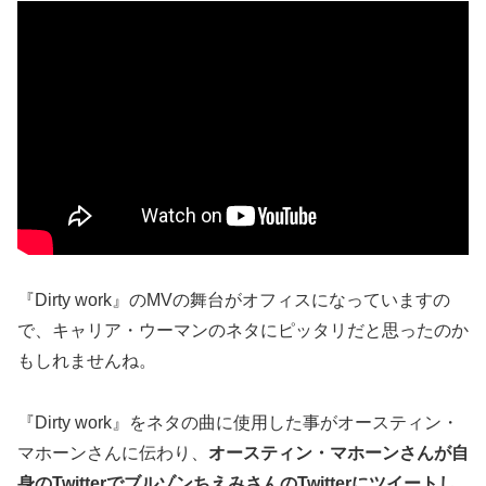
『Dirty work』のMVの舞台がオフィスになっていますの
で、キャリア・ウーマンのネタにピッタリだと思ったのか
もしれませんね。
『Dirty work』をネタの曲に使用した事がオースティン・
マホーンさんに伝わり、
オースティン・マホーンさんが自
身のTwitterでブルゾンちえみさんのTwitterにツイートし