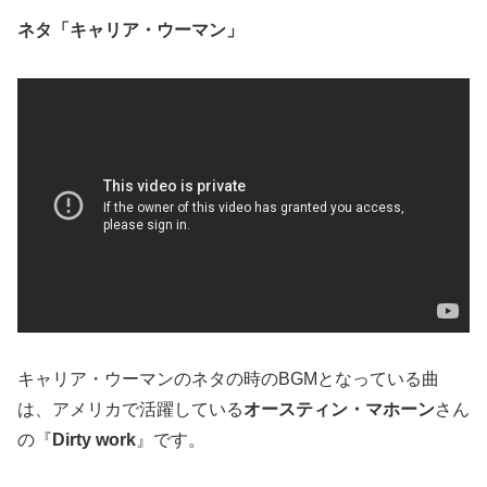
ネタ「キャリア・ウーマン」
キャリア・ウーマンのネタの時のBGMとなっている曲
は、アメリカで活躍している
オースティン・マホーン
さん
の『
Dirty work
』です。