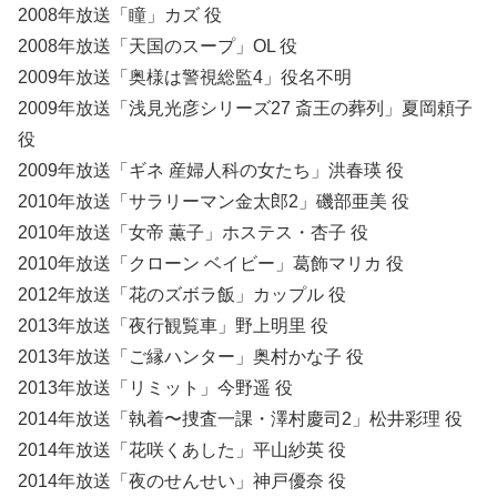
2008年放送「瞳」カズ 役
2008年放送「天国のスープ」OL 役
2009年放送「奥様は警視総監4」役名不明
2009年放送「浅見光彦シリーズ27 斎王の葬列」夏岡頼子
役
2009年放送「ギネ 産婦人科の女たち」洪春瑛 役
2010年放送「サラリーマン金太郎2」磯部亜美 役
2010年放送「女帝 薫子」ホステス・杏子 役
2010年放送「クローン ベイビー」葛飾マリカ 役
2012年放送「花のズボラ飯」カップル 役
2013年放送「夜行観覧車」野上明里 役
2013年放送「ご縁ハンター」奥村かな子 役
2013年放送「リミット」今野遥 役
2014年放送「執着〜捜査一課・澤村慶司2」松井彩理 役
2014年放送「花咲くあした」平山紗英 役
2014年放送「夜のせんせい」神戸優奈 役