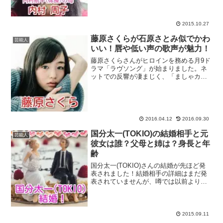
ゃぎっぷりで応援する姿は、あのアニマ
ル浜口さんと同じにおいがしますね(笑)最
近では、twi...
2015.10.27
藤原さくらが石原さとみ似でかわ
芸能人
いい！唇や低い声の歌声が魅力！
藤原さくらさんがヒロインを務める月9ド
ラマ「ラヴソング」が始まりました。ネ
ットでの反響が凄まじく、「ましゃカッ
コよすぎ！」「福山さんの白衣すて
き！」「さくら、よく頑張った！」な
ど、一時はTwitterのタイムラインが止ま
る気配がない程でした...
2016.04.12
2016.09.30
国分太一(TOKIO)の結婚相手と元
芸能人
彼女は誰？父母と姉は？身長と年
齢
国分太一(TOKIO)さんの結婚が先ほど発
表されました！結婚相手の詳細はまだ発
表されていませんが、噂では以前よりお
付き合いしている元TBS社員の腰原藍さ
んではないかと言われています。人への
感謝を忘れない国分太一さんらしく、フ
ァンクラブのメン...
2015.09.11