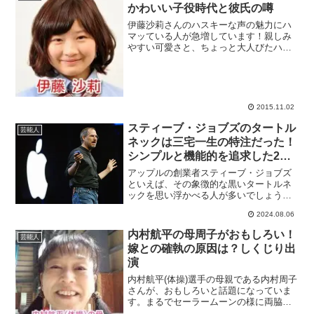
かわいい子役時代と彼氏の噂
伊藤沙莉さんのハスキーな声の魅力にハ
マッている人が急増しています！親しみ
やすい可愛さと、ちょっと大人びたハス
キーな声、伊藤沙莉さんが持っている全
ての成分がたまらない魅力になっている
んですね。加えて、子役時代からの長い
キャリアが育てた演技力も...
2015.11.02
スティーブ・ジョブズのタートル
芸能人
ネックは三宅一生の特注だった！
シンプルと機能的を追求した2人
のデザイナー
アップルの創業者スティーブ・ジョブズ
といえば、その象徴的な黒いタートルネ
ックを思い浮かべる人が多いでしょう。
この黒いタートルネックは、ジョブズの
2024.08.06
トレードマークとなり、彼のシンプルで
ミニマルな美学を体現しています。この
内村航平の母周子がおもしろい！
芸能人
タートルネックが特注品で...
嫁との確執の原因は？しくじり出
演
内村航平(体操)選手の母親である内村周子
さんが、おもしろいと話題になっていま
す。まるでセーラームーンの様に両脇で
髪を縛り、50代とは思えないほどのはし