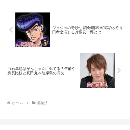
ジョジョの奇妙な冒険4部映画実写化で山
田孝之演じる片桐安十郎とは
白石隼也はがんちゃんに似てる？年齢や
身長比較と真田丸＆彼岸島の演技
ホーム
芸能人