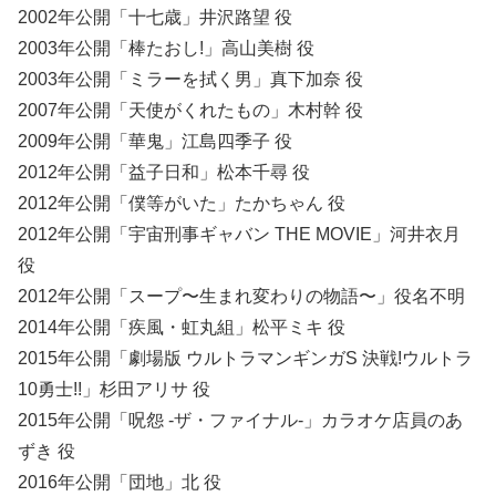
2002年公開「十七歳」井沢路望 役
2003年公開「棒たおし!」高山美樹 役
2003年公開「ミラーを拭く男」真下加奈 役
2007年公開「天使がくれたもの」木村幹 役
2009年公開「華鬼」江島四季子 役
2012年公開「益子日和」松本千尋 役
2012年公開「僕等がいた」たかちゃん 役
2012年公開「宇宙刑事ギャバン THE MOVIE」河井衣月
役
2012年公開「スープ〜生まれ変わりの物語〜」役名不明
2014年公開「疾風・虹丸組」松平ミキ 役
2015年公開「劇場版 ウルトラマンギンガS 決戦!ウルトラ
10勇士!!」杉田アリサ 役
2015年公開「呪怨 -ザ・ファイナル-」カラオケ店員のあ
ずき 役
2016年公開「団地」北 役