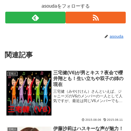
asoudaをフォローする
asouda
関連記事
三宅健(V6)が男とキス？夜会で櫻
芸能人
井翔とも！生い立ちや双子の姉の
現在
三宅健（みやけけん）さんといえば、ジ
ャニーズのV6のメンバーの一人として人
気ですが、最近は同じV6メンバーでも岡
田准一（おかだじゅんいち）さんや、井
ノ原快彦（いのはらよしひこ）さんの方
が、映画やドラマ、MCなどで目立ってい
ます。三宅健さんが...
2015.08.06
2015.08.11
伊藤沙莉はハスキーな声が魅力！
芸能人