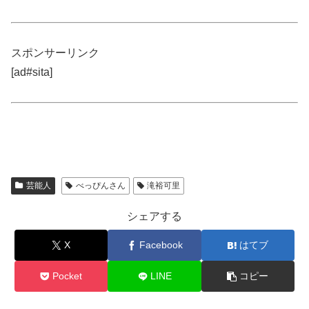
スポンサーリンク
[ad#sita]
芸能人
べっぴんさん
滝裕可里
シェアする
X
Facebook
はてブ
Pocket
LINE
コピー