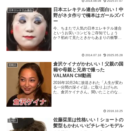
子役や、『妖怪人間...
2014.08.08
2025.07.07
日本エレキテル連合が面白い！中
日本エレキテル連合
野がネタ作りで橋本はガールズバ
ー
今、ちまたで人気の日本エレキテル連合
というお笑いコンビをご存知でしょう
か？初めて見たときからあまりの衝撃に
「なんだこれ！！」「これは絶対流行
る！」と直感しました。そんな『日本エ
レキテル連合』について、面白いネタの
2014.07.16
2025.05.28
ことやコンビの二人についてま...
倉沢ケイナがかわいい！父親の国
芸能人
籍や母親と兄弟で撮った
VALMAN CM動画
2016年10月24に放送された「人生が変わ
る一分間の深イイ話」に取り上げられ
た、倉沢ケイナさん。聞いたことのない
名前なのにネットで話題のようなので、
どんな人物かと思ったら、元「わらべ」
として活躍した、あの倉沢淳美さんの実
の娘ということでし...
2016.10.25
佐藤栞里は性格いい！ショートの
芸能人
髪型もかわいいピチレモンモデル