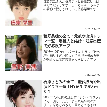
佐藤栞里さんが各局テレビ番組にひっぱ
りだこだそうです！しーちゃん、ちゃま
の愛称で親しまれている佐藤栞里です
が、どんな経歴でどんな人物なのでしょ
うか？芸能界の大御所といわれる方々か
らも気に入られているようで、次々にメ
ジャーな番組に登場していま...
2015.10.26
菅野美穂の全て！元彼や出演ドラ
芸能人
マ一覧！堺雅人と結婚・妊娠出産
で好感度アップ
2016年10月からスタートのドラマ『砂の
塔～知りすぎた隣人』で主演を務める事
が決まった菅野美穂さんをピックアッ
プ！堺雅人さんとの結婚・妊娠・出産で
好感度をアップさせている菅野美穂さん
のプロフィールや出演ドラマ一覧、元彼
情報などを掘り下げて...
2016.09.09
石原さとみの全て！歴代彼氏や出
芸能人
演ドラマ一覧！NY留学で変わっ
た？
2016年7月公開の話題作『シン・ゴジラ』
にも出演し、ただいま人気絶好調の女
優・石原さとみさん。最近とてもきれい