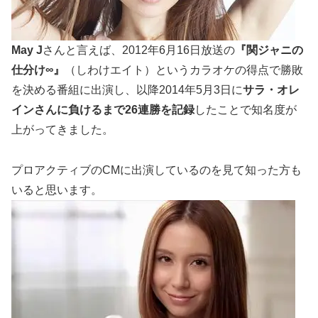
May J
さんと言えば、2012年6月16日放送の
『関ジャニの
仕分け∞』
（しわけエイト）というカラオケの得点で勝敗
を決める番組に出演し、以降2014年5月3日に
サラ・オレ
インさんに負けるまで26連勝を記録
したことで知名度が
上がってきました。
プロアクティブのCMに出演しているのを見て知った方も
いると思います。