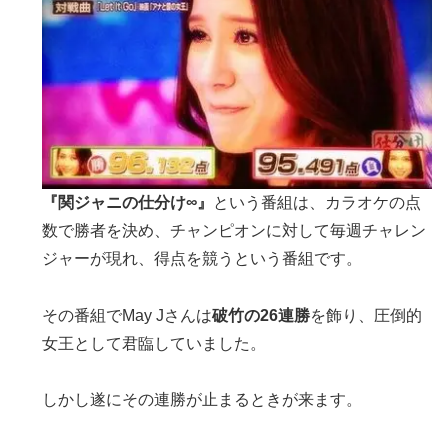
『関ジャニの仕分け∞』
という番組は、カラオケの点
数で勝者を決め、チャンピオンに対して毎週チャレン
ジャーが現れ、得点を競うという番組です。
その番組でMay Jさんは
破竹の26連勝
を飾り、圧倒的
女王として君臨していました。
しかし遂にその連勝が止まるときが来ます。