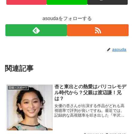
asoudaをフォローする
asouda
関連記事
杏と東出との熱愛はパリコレモデ
芸能・スポーツ
ル時代から？父親は渡辺謙！兄
は？
女優の杏さんが出演する作品がどれも高
視聴率で評判が良いですね。最近では、
記録的な高視聴率を叩き出した『半沢直
樹』と同じ池井戸潤作品の『花咲舞が黙
ってない』の花咲舞役や、NHK連続テレ
ビ小説『ごちそうさん』の西門(卯野)め以