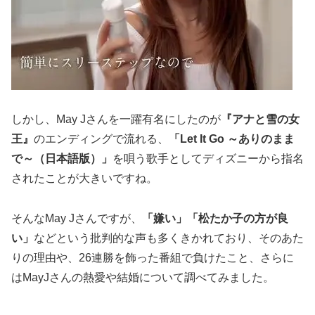
しかし、May Jさんを一躍有名にしたのが
『アナと雪の女
王』
のエンディングで流れる、
「Let It Go ～ありのまま
で～（日本語版）」
を唄う歌手としてディズニーから指名
されたことが大きいですね。
そんなMay Jさんですが、
「嫌い」「松たか子の方が良
い」
などという
批判的な声も多く
きかれており、そのあた
りの理由や、26連勝を飾った番組で負けたこと、さらに
はMayJさんの熱愛や結婚について調べてみました。