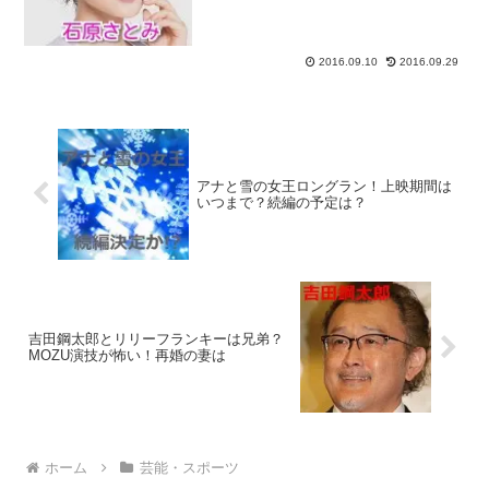
になった女優さんとしても有名な石原さ
とみさんのヒミツを、一挙に紹介しま
す！スポンサーリンク石原さとみプロフ
ィール芸名：石原さとみ...
2016.09.10
2016.09.29
アナと雪の女王ロングラン！上映期間は
いつまで？続編の予定は？
吉田鋼太郎とリリーフランキーは兄弟？
MOZU演技が怖い！再婚の妻は
ホーム
芸能・スポーツ