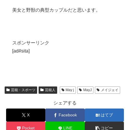
美女と野獣の典型カップルだと思います。
スポンサーリンク
[ad#sita]
芸能・スポーツ
芸能人
May j
MayJ
メイジェイ
シェアする
X
Facebook
はてブ
Pocket
LINE
コピー