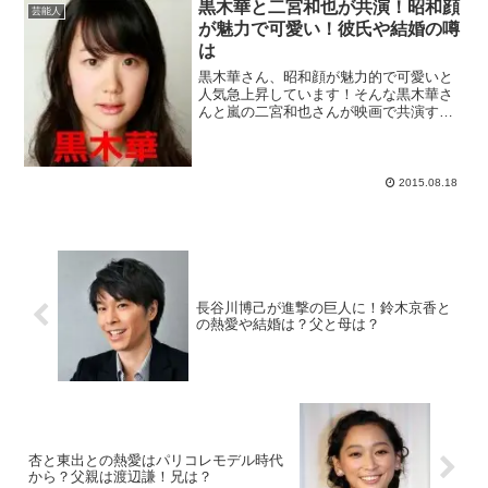
黒木華と二宮和也が共演！昭和顔
芸能人
が魅力で可愛い！彼氏や結婚の噂
は
黒木華さん、昭和顔が魅力的で可愛いと
人気急上昇しています！そんな黒木華さ
んと嵐の二宮和也さんが映画で共演する
というので、どんな作品なのか気になる
ところですよね。黒木華さんの結婚の噂
や彼氏の情報なども一緒に、興味津々で
ご紹介してみたいと思いま...
2015.08.18
長谷川博己が進撃の巨人に！鈴木京香と
の熱愛や結婚は？父と母は？
杏と東出との熱愛はパリコレモデル時代
から？父親は渡辺謙！兄は？