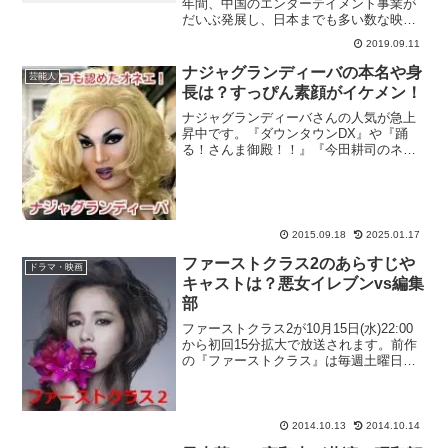
年間、中国のエンターテイメント事業が
だいぶ発展し、日本までも多い数な映画
やドラマが輸入され、大ヒットになった
2019.09.11
のです。その中に「中国イケメン俳優」
と言えば、皆様は必ずヤン・ヤン(楊洋)さ
ナジャグランディーバの本名や身
芸能人
んを思い出すんでし...
長は？すっぴん素顔がイケメン！
ナジャグランディーバさんの人気が急上
昇中です。『ダウンタウンDX』や『踊
る！さんま御殿！！』『今田耕司のネタ
バレmtg』等、様々なバラエティ番組に出
演しているナジャグランディーバさんで
すが、もともとは大阪を代表するドラァ
グクイーンと呼ばれる...
2015.09.18
2025.01.17
ファーストクラス2のあらすじや
ドラマ・映画
キャストは？悪女イレブンvs編集
部
ファーストクラス2が10月15日(水)22:00
から初回15分拡大で放送されます。前作
の『ファーストクラス』は毎週土曜日
23:10からの時間帯で放送されており、見
ていない方も多いと思いますが、最終回
の視聴率が10.3％を記録し、この時間帯
と...
2014.10.13
2014.10.14