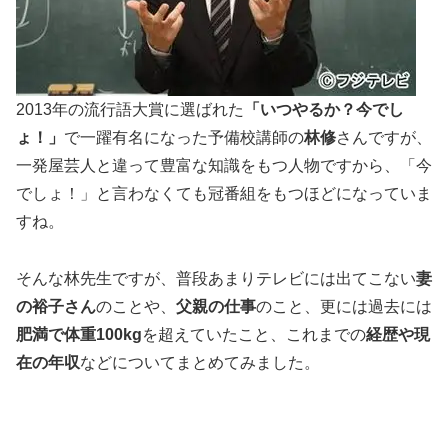
2013年の流行語大賞に選ばれた
「いつやるか？今でし
ょ！」
で一躍有名になった予備校講師の
林修
さんですが、
一発屋芸人と違って豊富な知識をもつ人物ですから、「今
でしょ！」と言わなくても冠番組をもつほどになっていま
すね。
そんな林先生ですが、普段あまりテレビには出てこない
妻
の裕子さん
のことや、
父親の仕事
のこと、更には過去には
肥満で体重100kg
を超えていたこと、これまでの
経歴や現
在の年収
などについてまとめてみました。