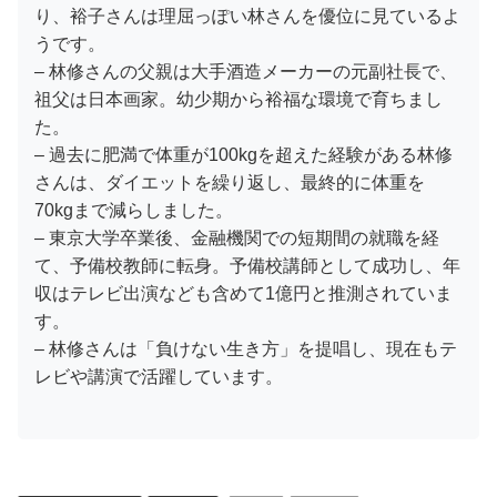
り、裕子さんは理屈っぽい林さんを優位に見ているよ
うです。
– 林修さんの父親は大手酒造メーカーの元副社長で、
祖父は日本画家。幼少期から裕福な環境で育ちまし
た。
– 過去に肥満で体重が100kgを超えた経験がある林修
さんは、ダイエットを繰り返し、最終的に体重を
70kgまで減らしました。
– 東京大学卒業後、金融機関での短期間の就職を経
て、予備校教師に転身。予備校講師として成功し、年
収はテレビ出演なども含めて1億円と推測されていま
す。
– 林修さんは「負けない生き方」を提唱し、現在もテ
レビや講演で活躍しています。