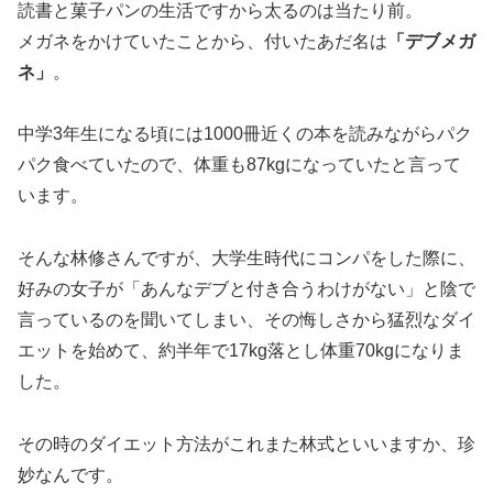
読書と菓子パンの生活ですから太るのは当たり前。
メガネをかけていたことから、付いたあだ名は
「デブメガ
ネ」
。
中学3年生
になる頃には1000冊近くの本を読みながらパク
パク食べていたので、
体重も87kg
になっていたと言って
います。
そんな林修さんですが、大学生時代にコンパをした際に、
好みの女子が「あんなデブと付き合うわけがない」と陰で
言っているのを聞いてしまい、その悔しさから猛烈なダイ
エットを始めて、
約半年で17kg落とし体重70kg
になりま
した。
その時のダイエット方法がこれまた林式といいますか、珍
妙なんです。