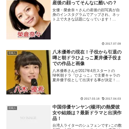
産後の顔ってそんなに酷いの？
女優・榮倉奈々さんの産後の顔写真が自
身のインスタグラムでアップされ、ネッ
ト上で大きな話題になっています！
『99.9-刑事専門弁護士-』『東京タラレバ
娘』などの人気連ドラや映画、テレビCM
への出演が相次いでいる売れっ子女優・
榮倉奈々さんですが...
2017.07.09
八木優希の現在！子役から引退の
芸能人
噂と朝ドラひよっこ夏井優子役ま
での作品と画像
八木優希さんが2017年4月スタートの
NHK朝ドラ『ひよっこ』で主要キャラの
夏井優子役として出演する事が決定！現
在16歳の現役女子高生なのですが、子役
時代から『ちゅらさん』『おひさま』
『龍馬伝』といったNHKの人気ドラマに
出演した経験を持つ...
2017.03.16
2017.04.03
中国俳優ヤンヤン(楊洋)の熱愛彼
芸能人
女や結婚は？最新ドラマと出演作
品！
台湾人ライターのシュフェンです♪この数