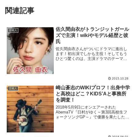
関連記事
佐久間由衣がトランジットガール
芸能人
ズで主演！wikiやモデル経歴と彼
氏
佐久間由衣さんがついにドラマに進出し
ます！初出演でしかも主役！そしてもう
ひとつ驚くのは、主演ドラマのテーマが
『ガールズラブ』であることです！前代
未聞の連続ドラマ『トランジットガール
ズ』を制作するのは、今時の若者の生活
意識をリアルタイムで世に...
2015.10.28
崎山蒼志のWIKIプロフ！出身中学
芸能人
と高校はどこ？KIDS’Aと事務所
を調査！
2018年5月9日にオンエアーされた
AbemaTV『日村がゆく～第3回高校生フ
ォークソングGP～』で優勝を果たした現
役高校生ミュージシャン・崎山蒼志さん
をピックアップ！高校に進学したばかり
の少年でありながら、岸田繫さん（くる
り）や川谷絵音さ...
2018.06.01