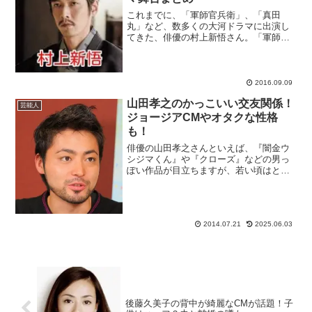
これまでに、「軍師官兵衛」、「真田
丸」など、数多くの大河ドラマに出演し
てきた、俳優の村上新悟さん。「軍師官
兵衛」では大谷吉継、「真田丸」では直
江兼続を演じ、顔も声もイケメンだと好
評でしたね。そんな村上新悟さんがこれ
まで出演してきたドラマ、舞...
2016.09.09
山田孝之のかっこいい交友関係！
芸能人
ジョージアCMやオタクな性格
も！
俳優の山田孝之さんといえば、『闇金ウ
シジマくん』や『クローズ』などの男っ
ぽい作品が目立ちますが、若い頃はとて
もかわいらしい少年だったようで、芸能
界に入ったきっかけも姉と買い物で原宿
に来ていたときに、女の子に間違われて
スカウトされたことがきっ...
2014.07.21
2025.06.03
後藤久美子の背中が綺麗なCMが話題！子