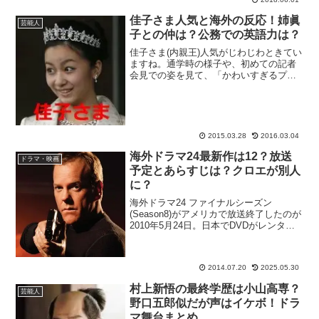
佳子さま人気と海外の反応！姉眞
芸能人
子との仲は？公務での英語力は？
佳子さま(内親王)人気がじわじわときてい
ますね。通学時の様子や、初めての記者
会見での姿を見て、「かわいすぎるプリ
ンセス」「皇族萌え」「佳子熱」など雑
誌やネットニュースで話題になっていま
す。特に一般の学生や若い世代からの人
気が高く、Twitt...
2015.03.28
2016.03.04
海外ドラマ24最新作は12？放送
ドラマ・映画
予定とあらすじは？クロエが別人
に？
海外ドラマ24 ファイナルシーズン
(Season8)がアメリカで放送終了したのが
2010年5月24日。日本でDVDがレンタル
開始されたのが2010年10月2日でした。
あの24-twenty four-が2015年春に日本で
DVD＆ブルーレイ...
2014.07.20
2025.05.30
村上新悟の最終学歴は小山高専？
芸能人
野口五郎似だが声はイケボ！ドラ
マ舞台まとめ