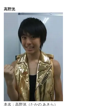
高野洸
本名：高野洸（たかの あきら）