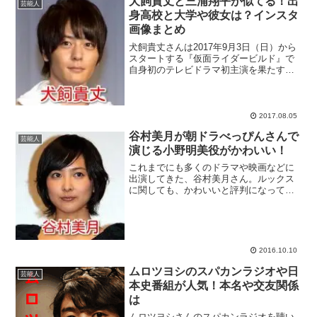
犬飼貴丈と三浦翔平が似てる！出
芸能人
身高校と大学や彼女は？インスタ
画像まとめ
犬飼貴丈さんは2017年9月3日（日）から
スタートする『仮面ライダービルド』で
自身初のテレビドラマ初主演を果たす事
が決まった注目の若手俳優！若手俳優の
登竜門的な存在になっている『仮面ライ
ダー』シリーズ最新作で主人公を演じる
犬飼貴丈さんですが...
2017.08.05
谷村美月が朝ドラべっぴんさんで
芸能人
演じる小野明美役がかわいい！
これまでにも多くのドラマや映画などに
出演してきた、谷村美月さん。ルックス
に関しても、かわいいと評判になってい
ますね。2016年10月スタートの朝ドラ
「べっぴん」さんで小野明美という役を
演じますが、谷村美月さんのプロフィー
ルや「べっぴん」さん...
2016.10.10
ムロツヨシのスパカンラジオや日
芸能人
本史番組が人気！本名や交友関係
は
ムロツヨシさんのスパカンラジオを聴い