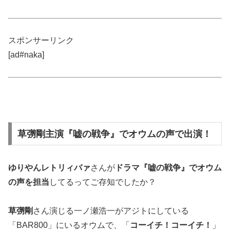
スポンサーリンク
[ad#naka]
草彅剛主演『嘘の戦争』でオウムの声で出演！
ゆりやんレトリィバァ
さんが
ドラマ『嘘の戦争』でオウム
の声を担当
してるってご存知でしたか？
草彅剛
さん演じる一ノ瀬浩一がアジトにしている
「BAR800」にいるオウムで、「
コーイチ！コーイチ！
」