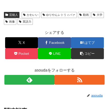
芸能人
かわいい
ゆりやんレトリィバァ
動画
大学
画像
英語力
シェアする
X
Facebook
はてブ
Pocket
LINE
コピー
asoudaをフォローする
asouda