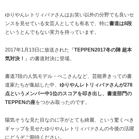
ゆりやんレトリィバァさんはお笑い以外の分野でも良いセ
ンスを見せている女芸人としても有名で、特に
書道は8段
というとんでもない実力を持っています。
2017年1月13日に放送された『
TEPPEN2017冬の陣 超本
気対決！
』の書道対決に登場。
書道7段の人気モデル・ぺこさんなど、芸能界きっての書
道家たちが集結した中、
ゆりやんレトリィバァさんが278
点というメンバー中1位のスコアを叩き出し、書道部門の
TEPPENの座
をつかみ取ったのです。
陽気そうな見た目なのに字がとても綺麗、という驚くべき
ギャップを見せたゆりやんレトリィバァさんの今後の活躍
にどうぞご期待ください。