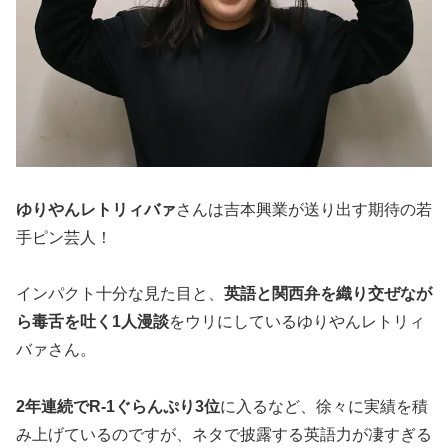
ゆりやんレトリィバァ
さんは吉本興業が送り出す期待の若
手ピン芸人！
インパクト十分な見た目と、
英語と関西弁を織り交ぜなが
ら毒舌を吐く1人漫談
をウリにしているゆりやんレトリィ
バァさん。
2年連続でR-1ぐらんぷり3位
に入るなど、徐々に実績を積
み上げているのですが、ネタで披露する英語力が凄すぎる