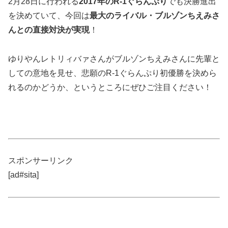
2月28日に行われる
2017年のR-1ぐらんぷり
でも決勝進出
を決めていて、今回は
最大のライバル・ブルゾンちえみさ
んとの直接対決が実現
！
ゆりやんレトリィバァさんがブルゾンちえみさんに先輩と
しての意地を見せ、悲願のR-1ぐらんぷり初優勝を決めら
れるのかどうか、というところにぜひご注目ください！
スポンサーリンク
[ad#sita]