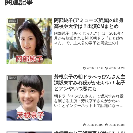
関連記事
阿部純子(アミューズ所属)の出身
芸能人
高校や大学は？出演CMまとめ
阿部純子（あべ じゅんこ）は、2016年4
月から放送されるNHK朝ドラ『とと姉ち
ゃん』で、主人公の常子と同級生の中田
綾役での出演が決まった、大手芸能事務
所・アミューズ所属の若手女優です。朝
ドラ『あさが来た』が空前の大ヒットを
記録する中、『あ...
2016.01.19
2016.04.28
芳根京子の朝ドラべっぴんさん主
芸能人
演坂東すみれ役がかわいい！花子
とアンやいつ恋にも
朝ドラ『べっぴんさん』で坂東すみれ役
を演じる主演・芳根京子さんがかわい
い！とインターネット上で話題になって
います！『べっぴんさん』以外にも、朝
ドラ『花子とアン』や月9ドラマ『いつ
恋』といった注目のドラマに出演してい
る芳根京子さんのプロフィー...
2016.10.05
2016.10.08