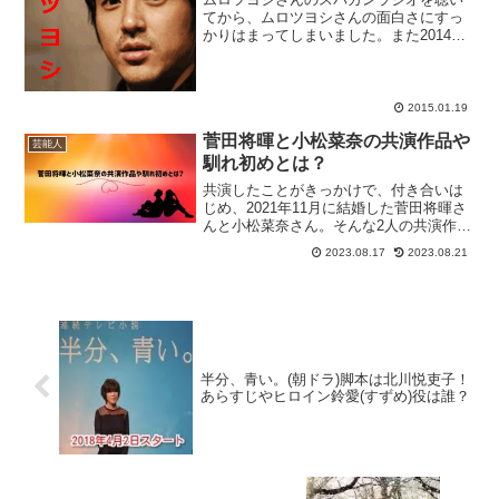
てから、ムロツヨシさんの面白さにすっ
かりはまってしまいました。また2014年4
月から6月にかけてTBS系列で放送されて
いた『ドラマ 新解釈 日本史』でムロツヨ
シさんが歴史上の偉人を一般的な歴史認
識とは別の...
2015.01.19
菅田将暉と小松菜奈の共演作品や
芸能人
馴れ初めとは？
共演したことがきっかけで、付き合いは
じめ、2021年11月に結婚した菅田将暉さ
んと小松菜奈さん。そんな2人の共演作品
や馴れ初めを紹介します。菅田将暉さん
2023.08.17
2023.08.21
と小松菜奈さんのプロフィール この投稿
をInstagramで見る koni🌛(@namy...
半分、青い。(朝ドラ)脚本は北川悦吏子！
あらすじやヒロイン鈴愛(すずめ)役は誰？